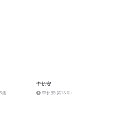
李长安
5集
李长安(第13章)