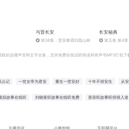
与晋长安
长安秘典
第38集：晋安黎霜归隐山林
第五卷 第4章
授权的连播声音和文字全集，支持免费在线试听阅读和有声书MP3打包下
风云记
一世女帝为君安
重生一世安好
十年不得安生
从安
安
长安剑记
梦落长安
年安不安
长安不安
长安青阳
模拟故事在线听
刘晓夜听故事在线听免费
形容听故事听得很入迷
听故事培养什么兴趣
小李社会故事在线听
听历史人物纪实故事
机故事在线听
居家听故事文案简短有趣
坐在山上听故事的图片
主播培训
小雅智能
车联网平台