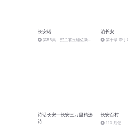
长安诺
泊长安
第56集：贺兰茗玉辅佐新皇
第十章 牵手0
登基
诗话长安—长安三万里精选
长安百村
诗
110.后记