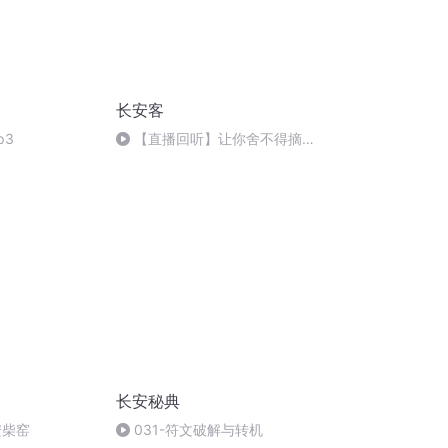
长安客
p3
【直播回听】让你舍不得摘耳
机的说书人
长安秘典
安柴窑
031-符文破解与转机