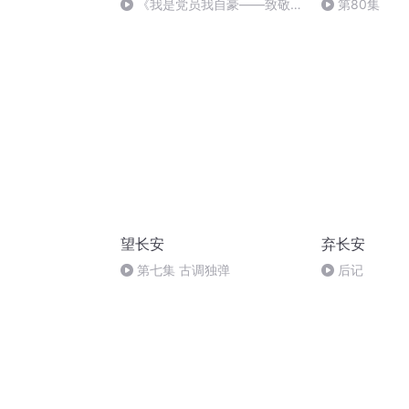
《我是党员我自豪——致敬逆
第80集
行者》作者：梁健
望长安
弃长安
第七集 古调独弹
后记