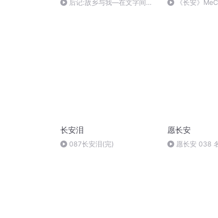
后记:故乡与我—在文字间寻
《长安》MeC
找归属感的旅程
长安泪
愿长安
087长安泪(完)
愿长安 038