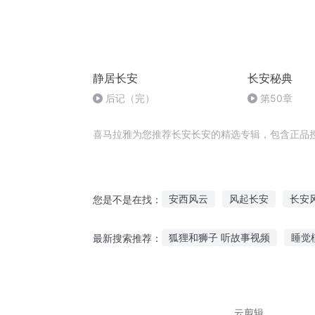
静居长安
长安秘典
后记（完）
第50章
喜马拉雅为您推荐长安长安的精选专辑，包含正品
安西风云
风起长安
长安
您是不是在找：
青山美人安阳传说
修仙在长
狐狸和狮子 听故事视频
睡觉
最新搜索推荐：
德云往事云安
听南门说西安故事视频
喜欢
怪谈游戏故事在线听
夜晚危
云剪辑