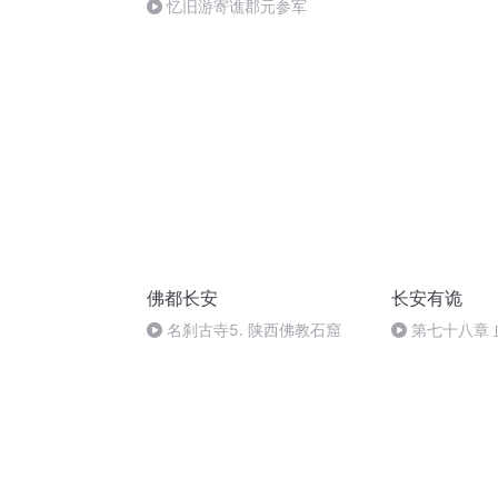
忆旧游寄谯郡元参军
佛都长安
长安有诡
名刹古寺5. 陕西佛教石窟
第七十八章