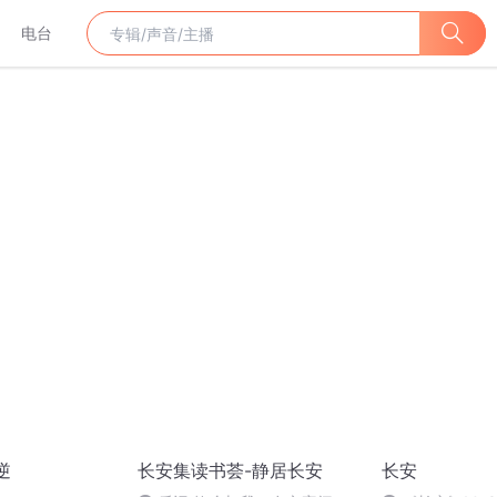
电台
逆
长安集读书荟-静居长安
长安