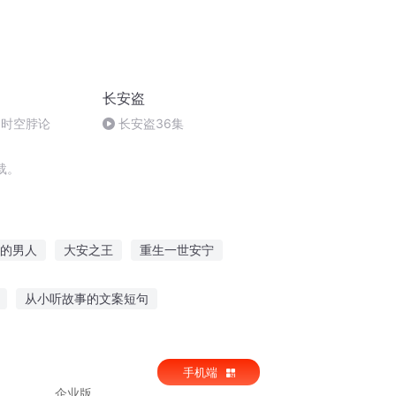
长安盗
 时空脖论
长安盗36集
载。
的男人
大安之王
重生一世安宁
安神物语
落地长安
安好的小世界
从小听故事的文案短句
曲奇老板故事在线听
听故事的狗狗视频
手机端
企业版