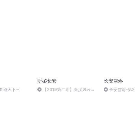
听鉴长安
长安雪烬
 血诏天下三
【2019第二期】秦汉风云—
长安雪烬-第2
下