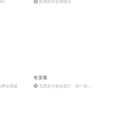
HJ
西周的丰京和镐京
长安客
 名师出高徒
当意志与命运逆行，你一生的
故事