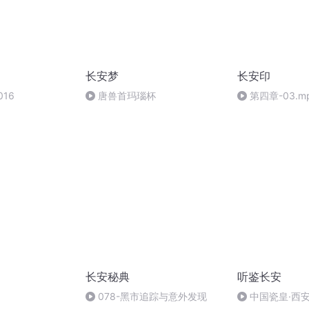
长安梦
长安印
16
唐兽首玛瑙杯
第四章-03.m
长安秘典
听鉴长安
078-黑市追踪与意外发现
中国瓷皇·西