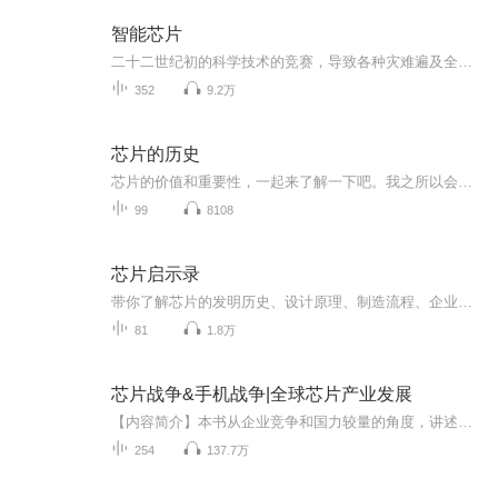
智能芯片
二十二世纪初的科学技术的竞赛，导致各种灾难遍及全球，基因药水的研制成功却让动物发生异变，人类处境岌岌可危。人类建立了基地抵御那些动物猛兽。而地心的异动，却让人类不得不进行转移。而此时，外星飞碟坠毁，给人类带来了制造飞船高级科技......
352
9.2万
芯片的历史
芯片的价值和重要性，一起来了解一下吧。我之所以会在账号里，发一些产业类的专辑，是因为所有的投资都是基于实体产业开展的，不了解产业本身，又如何做好投资呢？因此，不妨多花点功夫，在实体产业本身。
99
8108
芯片启示录
带你了解芯片的发明历史、设计原理、制造流程、企业经营、市场格局.....【添加微信号：IC-Valley ，加入芯片学习交流群！】芯片作为人类电子业最伟大的发明之一，已经无处不在地融入我们的生活：从手机、电脑、到汽车、高铁、机器人...都可以看到芯片的作...
81
1.8万
芯片战争&手机战争|全球芯片产业发展
【内容简介】本书从企业竞争和国力较量的角度，讲述全球芯片产业发展历程。全书分上部全球芯风云和下部中国芯势力，上部主要讲述全球芯片产业的发展史和芯片产业链的变迁，下部主要讲述中国芯片的崛起与芯片产业发展的最新动态。【作者介绍】余盛，战略咨...
254
137.7万