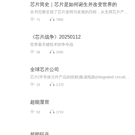
芯片简史｜芯片是如何诞生并改变世界的
全书完整呈现了芯片发明与发展的历程，从支撑芯片产业发展的量子力学讲起，逐渐发展到半导体物理学，进而催生了半导体器件，这些器件又由简到繁，像一颗发芽的种子，演化出了双级型晶体管、MOS场效晶体管、光电二级管等，并由此集成构造出了模拟芯片（通信...
71
7955
《芯片战争》20250112
世界最关键技术的争夺战
58
2345
全球芯片公司
芯片(半导体元件产品的统称)集成电路(integrated circuit,缩写:IC)在电子学中是一种将电路(主要包括半导体设备,也包括被动组件等)小型化的方式，并时常制造在半导体晶圆表面上。
15
2.5万
超能显世
53
1719
超能狂兵