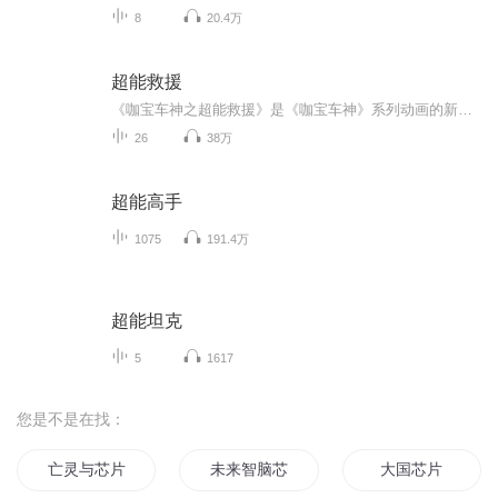
8
20.4万
超能救援
《咖宝车神之超能救援》是《咖宝车神》系列动画的新作，预计于2026年4月上线，以全新的救援主题为核心，剧情更扣人心弦。 新增反派角色，带来更多幽默风趣的冒险故事。推出新咖宝“超活神兵”，擅长魔法技能，能与暴风重装巨人合体为全新王牌咖宝“加农暴...
26
38万
超能高手
1075
191.4万
超能坦克
5
1617
您是不是在找：
亡灵与芯片
未来智脑芯片
大国芯片