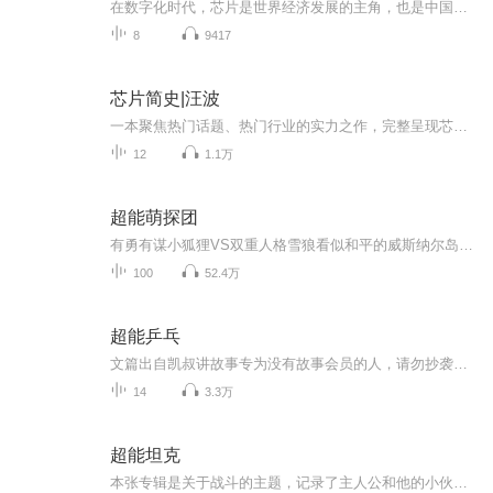
在数字化时代，芯片是世界经济发展的主角，也是中国信息产业的短板。2018年，中国购买芯片支出超过3000亿美元，是中国最大的外汇支出。离开了芯片，我们就不会有手机，电脑，国际空间站，更不会有硅谷和苹果，三星，微软，谷歌，Facebook，亚马逊，阿里巴...
8
9417
芯片简史|汪波
一本聚焦热门话题、热门行业的实力之作，完整呈现芯片发明和发展的60多年历程。 全书完整呈现了芯片发明与发展的历程，从支撑芯片产业发展的量子力学讲起，逐渐发展到半导体物理学，进而催生了半导体器件，这些器件又由简到繁，像一颗发芽的种子，演化出了...
12
1.1万
超能萌探团
有勇有谋小狐狸VS双重人格雪狼看似和平的威斯纳尔岛上，究竟隐藏着什么巨大阴谋？大发明家狐罗玻为什么会失踪了？研究所为什么会着火？IS49又代表着什么？狐萌萌和狼东尼组成的超能萌探团，在成立的那一刻，就肩负着威斯纳尔岛的和平重责，属于超能萌探团...
100
52.4万
超能乒乓
文篇出自凯叔讲故事专为没有故事会员的人，请勿抄袭！！！
14
3.3万
超能坦克
本张专辑是关于战斗的主题，记录了主人公和他的小伙伴一起冒险成长的经历～我是一个热爱冒险、热爱军事的小男生，欢迎加入我的战队！