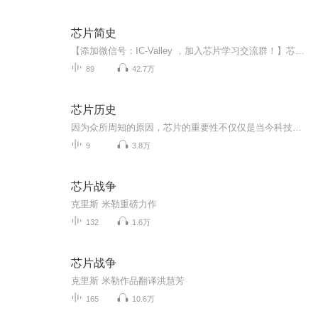
芯片简史
【添加微信号：IC-Valley ，加入芯片学习交流群！】芯片作为人类电子业最伟大的发明之一，已经无处不在地融入我们的生活：从手机、电脑、到汽车、高铁、机器人...都可以看到芯片的作用。虽然我们每天都在接触芯片，不少人从事的行业也与芯片有关，但是由于...
89
42.7万
芯片历史
因为众所周知的原因，芯片的重要性不仅仅是当今科技的心脏这么简单了，已经上升到国家战略层面，甚至，关乎到国运。特别是当前全球第一和第二的两大经济体之间的博弈。所以对我们中国人来说，了解芯片的历史就显得很有必要。分8期全方位讲一下芯片，这是一...
9
3.8万
芯片战争
克里斯 米勒重磅力作
132
1.6万
芯片战争
克里斯 米勒作品翻译洪慧芳
165
10.6万