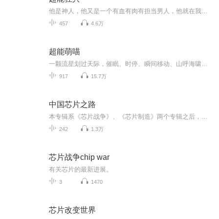
他是神人，他又是一个有血有肉有担当男人，他就在我们身边。
457
4.6万
超能萌喵
一颗流星划过天际，催眠、时停、瞬间移动、山呼海啸，无数的超能力出现在这个世界上。 但这一次获得觉醒的主角却不是人类，而是猫…… ? 于是无数的猫咪脑海中涌现出一个想法：‘难道我是神？’ 而普通人赵耀，是唯一可以真正掌管这些超能猫的人类。 赵耀：“难道我是神？...
917
15.7万
中国芯片之路
本专辑系《芯片战争》、《芯片制造》两个专辑之后，建国6688推出的另一关于芯片的有声力作，介绍中国艰难曲折的芯片之路，大家从中了解到：在复杂的国际形势及较严厉的技术封锁背景下，中国芯片人勇于开拓、不断创新、砥砺前行，探索出中国特色的芯片发展...
242
1.3万
芯片战争chip war
有关芯片的最新进展。
3
1470
芯片改变世界