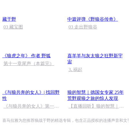
Gon
藏于野
中篇评弹《野狼谷传奇》
03 藏宝图
03 走出野狼谷
《狼虎之年》 作者 野狐
喜羊羊与灰太狼之狂野新宇
宙
第十一章尾声（本篇完）
3､祸起
《与狼共奔的女人》| 找回野
狼的智慧｜德国女专家 25年
性
荒野观狼之旅的惊人发现
《与狼共奔的女人》第一章
【直播回听】狼的智慧｜25
11 ｜去收集骨骸吧
年荒野观狼之旅（16、尾
声）
喜马拉雅为您推荐狼战于野的精选专辑，包含正品授权的连播声音和文字