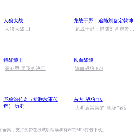
人狼大战
龙战于野：追随刘备定乾坤
人狼大战 11
龙战于野：追随刘备定乾坤
(690)
特战狼王
铁血战狼
第93章:吴飞的决定
铁血战狼 873
野狼沟传奇（抗联故事传
东方“战狼”传
奇）|历史
大明袁崇焕的“职场”教训
全集，支持免费在线试听阅读和有声书MP3打包下载。