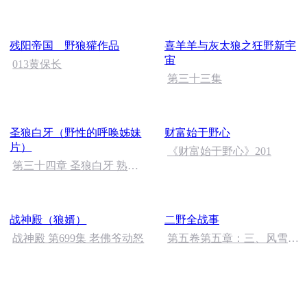
群圣诞大联欢
羊-怪物篇
残阳帝国 野狼獾作品
喜羊羊与灰太狼之狂野新宇
宙
013黄保长
第三十三集
圣狼白牙（野性的呼唤姊妹
财富始于野心
片）
《财富始于野心》201
第三十四章 圣狼白牙 熟睡
中的狼
战神殿（狼婿）
二野全战事
战神殿 第699集 老佛爷动怒
第五卷第五章：三、风雪万
里进拉萨