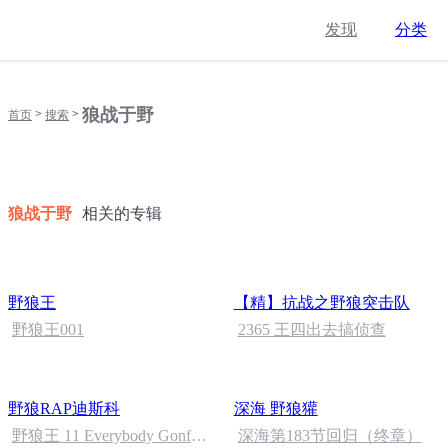
发现
分类
狼战于野
>
>
首页
搜索
狼战于野
相关的专辑
野狼王
【精】抗战之野狼突击队
野狼王001
2365 王四出去搞侦查
野狼RAP迪斯科
深海 野狼獾
野狼王 11 Everybody Gonfi-
深海第183节回归（终章）