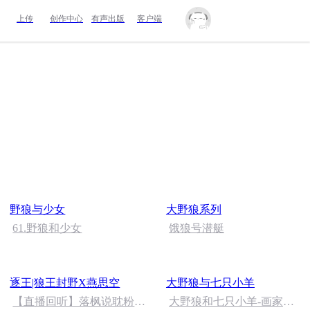
上传
创作中心
有声出版
客户端
野狼与少女
大野狼系列
61.野狼和少女
饿狼号潜艇
逐王|狼王封野X燕思空
大野狼与七只小羊
【直播回听】落枫说耽粉丝
大野狼和七只小羊-画家小