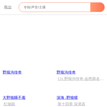
电台
野狼沟传奇
野狼沟传奇
131.野狼沟传奇-金榜题名后
再过野狼谷（完结）
大野狼睡不着
深海 -野狼獾
红烟囱
第十四章 深潜器