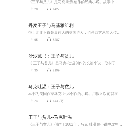
《王子与贫儿》是马克·吐温创作的经典小说。故事中，长相相似的王子爱德华与贫儿汤姆相遇，出于好奇互换身份。贫儿汤姆在王宫内体验奢华却备受束缚，真正的王子爱德华流落民间，历经底层困苦与不公。在一系列波折后，身份最终得以换回。小说以幽默诙谐的...
20
1427
丹麦王子与马基雅维利
莎士比亚不仅是最伟大的英国诗人，也是西方思想大传统中伟大的政治哲人之一。在西方文教传统谱系中，不断有学人将莎士比亚与柏拉图并举:莎士比亚戏剧以历史舞台为背景，深涉人世政治问题的底蕴，尤其是王者问题，一再激发后人掂量人性和人世的幽微，为后世...
95
3287
沙沙藏书：王子与贫儿
《 王子与贫儿》是马克•吐温创作的长篇小说，取材于英国流传的故事《王子与侍从》。王子爱德华一出生便举国欢庆，且从小过着锦衣玉食的生活。但贫儿汤姆的出生只是给家里徒增烦恼，从小只能靠乞讨为生，过着吃了上顿没下顿的生活。一个偶然的机会，他们交换了身份，并在交换身份的过程中，体会到了不一样的人生——小汤姆过上了自己梦寐以求的‘‘王子生活’’，而小王子爱德华却被误认为一个小乞丐。庆幸的是，爱德华因此了解了英国的社会现实，虽然身份的交换使他受到了极大的磨难，但也使他成长为一个仁民爱物的君王。
35
2199
马克吐温：王子与贫儿
本书为美国作家马克·吐温创作的小说。用很久以前就在英国流传的《王子和侍从》的故事为素材，描写了一个贫苦儿童汤姆和一个富贵王子爱德华交换社会地位的童话式故事，具有十分深远的现实意义，同时也成为了马克吐温作品精选中风格特异的一部作品。 小说利用童话的形式、巧妙的讽刺、幽默的语言给大家讲了一个故事，描述了同一天出生的两个主人公-王子小爱德华与贫儿小汤姆的故事。王子一出生便举国欢庆，且从小过着锦衣玉食的生活。但贫儿的出生只是给家人徒增烦恼，并且从小靠乞讨为生，过着吃了上顿没下顿的生活。两人形成了鲜明的对比。一个偶然的机会，他们交换了身份，并在交换身份的过程中，体会到了不一样的人生-小汤姆过上了自己梦寐以求的"王子生活"，而小王子爱德华却被误认为一个小乞丐。有所庆幸的是，爱德华因此了解了英国的社会现实，虽然身份的交换使他受到了极大的苦楚，但是却使他成长为一个仁民爱物的君王。
24
144.2万
王子与贫儿--马克吐温
《王子与贫儿》创作于1882年，马克 吐温在小说中虚构了一个极富戏剧性的故事。贫儿汤姆 坎地出生在伦敦的一个贫困家庭中，父亲游手好闲，常年酗酒，对待家人极为凶狠，汤姆从小生活凄苦。梦想中汤姆把自己想象为王子，还和小伙伴扮演王宫里的分封游戏。谁...