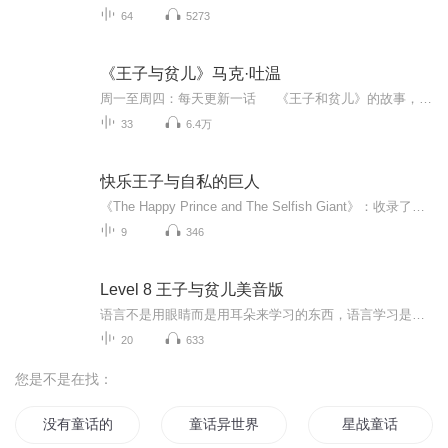
64
5273
《王子与贫儿》马克·吐温
周一至周四：每天更新一话 《王子和贫儿》的故事，是一篇著名的讽刺小说，故事以十六世纪时英国的社会状况为背景，以童话体的形式描述了一个贫民窟里的穷孩子汤姆·康蒂，由于一个偶然机会，戏剧性地与王子爱德华调换了身份，当上了英国国王。 作品笔调轻松，但寓意深刻，字里行间都流露出对统治者的不满和对受苦受难的人民的同情。故事的想像极其丰富、语言幽默风趣，在带给儿童快乐的同时，还能极大地激发儿童的想像力和对纯洁、善良、美好事物的向往。
33
6.4万
快乐王子与自私的巨人
《The Happy Prince and The Selfish Giant》：收录了王尔德的两篇童话，《快乐王子》讲述了快乐王子和小燕子为帮助穷人而牺牲自己的故事，《自私的巨人》则通过巨人的转变，传达了分享与爱的主题。
9
346
Level 8 王子与贫儿美音版
语言不是用眼睛而是用耳朵来学习的东西，语言学习是一个纯粹的听觉系统上的问题听力“五音不全”是因为没有抓住英语的节奏不能抱着做学问的态度来学语言各国语言都有不同的音域频率，英语是20000赫兹以上的高频率语言只要三个月就能形成新的听觉神经网通过...
20
633
您是不是在找：
没有童话的青春
童话异世界
星战童话