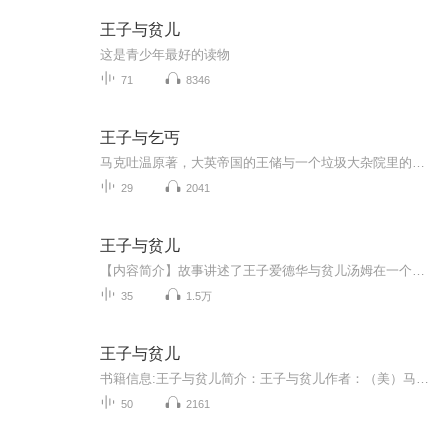
王子与贫儿
这是青少年最好的读物
71
8346
王子与乞丐
马克吐温原著，大英帝国的王储与一个垃圾大杂院里的小叫花子互换身份的故事
29
2041
王子与贫儿
【内容简介】故事讲述了王子爱德华与贫儿汤姆在一个偶然的机会，阴错阳差地互换了各自的身份——王子变成了贫儿，贫儿变成了王子。变成王子的汤姆在奢华的王宫中享尽荣华富贵，可心中却向往着曾经自由的生活；变成贫儿的爱德华四处流浪，每日食不果腹，却...
35
1.5万
王子与贫儿
书籍信息:王子与贫儿简介：王子与贫儿作者：（美）马克.吐温，编译：杨玲玲，责任编辑：宋倩倩，汕头大学出版社。全文10万字，178章。作者马克.吐温（1835—1910）），原名塞廖尔.兰贺尔.克莱门斯，是美国的幽默大师、小说家、作家，也是著名演说家，19世...
50
2161