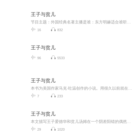
王子与贫儿
节目主题：外国经典名著主播是谁：东方明赫适合谁听：所有年龄段都合适主播的话：明明在下 赫赫在上 希望各位能在自己的行业都能散发光彩 新人主播 不喜可喷 谢谢各位
16
832
王子与贫儿
96
5533
王子与贫儿
本书为美国作家马克·吐温创作的小说。用很久以前就在英国流传的《王子和侍从》的故事为素材，描写了一个贫苦儿童汤姆和一个富贵王子爱德华交换社会地位的童话式故事，具有十分深远的现实意义，同时也成为了马克吐温作品精选中风格特异的一部作品。
7
233
王子与贫儿
本文描写王子爱德华和贫儿汤姆在一个阴差阳错的偶然机会下，互相换了位置，王子变成了贫儿，贫儿成了王子。贫儿汤姆穿着王子的衣服在王宫里尽享荣华富贵，还当上了英国的新国王。而真正的王子爱德华却在外面四处流浪，不得不忍受贫穷和乞丐们的欺凌和嘲讽...
29
1020