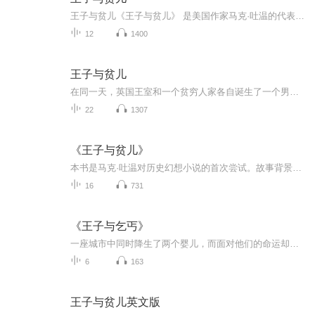
王子与贫儿《王子与贫儿》 是美国作家马克·吐温的代表作。本文描写王子爱德华和贫儿汤姆在一个阴差阳错的偶然机会下，互相换了位置，王子变成了贫儿，贫儿成了王子。贫儿汤姆穿着王子的衣服在王宫里尽享荣华富贵，还当上了英国的新国王。而真正的王子爱德华却在外四处流浪，不得不忍受贫穷和乞丐们的欺凌和嘲讽。在好人亨顿的帮助下，爱德华王子经历了重重劫难，改正了自己的坏习惯，最后终于回到了王宫。而贫儿汤姆在良心的谴责下，将不属于自己的王位还给了真正的王子。此后，爱德华成了一位仁慈的君主，和他的子...
12
1400
王子与贫儿
在同一天，英国王室和一个贫穷人家各自诞生了一个男孩。王子爱德华受到王室和臣民们的热切期盼，而穷小子汤姆则让这个穷困家庭感到烦恼。一个偶然的机会，王子和穷小子互换了身份……
22
1307
《王子与贫儿》
本书是马克·吐温对历史幻想小说的首次尝试。故事背景在16世纪中叶的英国，主角是英王亨利八世的儿子爱德华王子和经常受父亲虐待的贫儿汤姆。他们不但在同一天出生，甚至还有着相同的容貌。两人在一次偶然相遇后，出于对彼此生活的好奇，互换了衣物。自此...
16
731
《王子与乞丐》
一座城市中同时降生了两个婴儿，而面对他们的命运却是如此不同，一个生来就是王子，一个注定要成乞儿，可是命运偏偏和他们开了个玩笑，阴差阳错的让他们相遇，让他们长得如此相似，又让他们彼此互换了衣服，于是两个人都过上了一段与以往不同的生活，王子...
6
163
王子与贫儿英文版