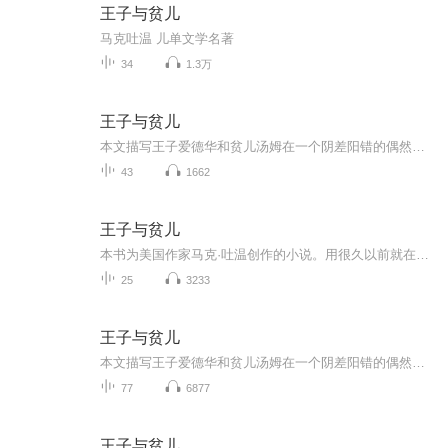
王子与贫儿
马克吐温 儿单文学名著
34
1.3万
王子与贫儿
本文描写王子爱德华和贫儿汤姆在一个阴差阳错的偶然机会下，互相换了位置，王子变成了贫儿，贫儿成了王子。 贫儿汤姆穿着王子的衣服在王宫里尽享荣华富贵，还当上了英国的新国王。而真正的王子爱德华却在外四处流浪，不得不忍受贫穷和乞丐们的欺凌和嘲讽。...
43
1662
王子与贫儿
本书为美国作家马克·吐温创作的小说。用很久以前就在英国流传的《王子和侍从》的故事为素材，描写了一个贫苦儿童汤姆和一个富贵王子爱德华交换社会地位的童话式故事，具有十分深远的现实意义，同时也成为了马克吐温作品精选中风格特异的一部作品。
25
3233
王子与贫儿
本文描写王子爱德华和贫儿汤姆在一个阴差阳错的偶然机会下，互相换了位置，王子变成了贫儿，贫儿成了王子。 贫儿汤姆穿着王子的衣服在王宫里尽享荣华富贵，还当上了英国的新国王。而真正的王子爱德华却在外四处流浪，不得不忍受贫穷和乞丐们的欺凌和嘲讽。...
77
6877
王子与贫儿