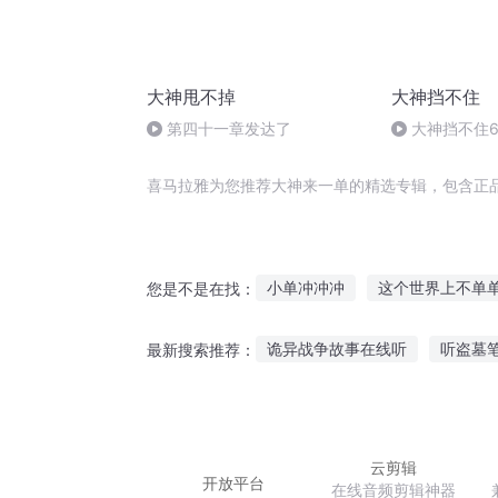
大神甩不掉
大神挡不住
第四十一章发达了
大神挡不住6
喜马拉雅为您推荐大神来一单的精选专辑，包含正
小单冲冲冲
这个世界上不单
您是不是在找：
我家中单有猫病
最孤单的心
诡异战争故事在线听
听盗墓
最新搜索推荐：
重生清单
一脉单传
单生
什么睡前故事孩子喜欢听
听
故事听风一梦
听风给我讲故
云剪辑
开放平台
在线音频剪辑神器