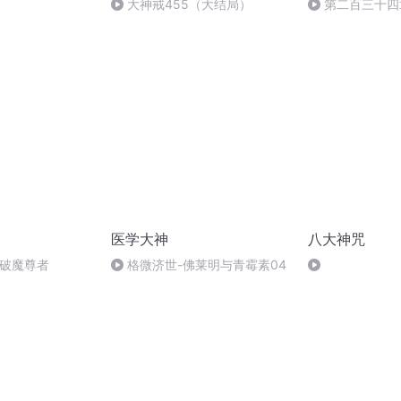
大神戒455（大结局）
第二百三十四
医学大神
八大神咒
S破魔尊者
格微济世-佛莱明与青霉素04