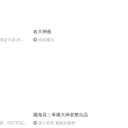
各大神曲
情定天谕·此生
得劲魔法
大结局）
藏海花｜单播大神老蟹出品
虎，印巴空战0
第十四章 极限的秘密