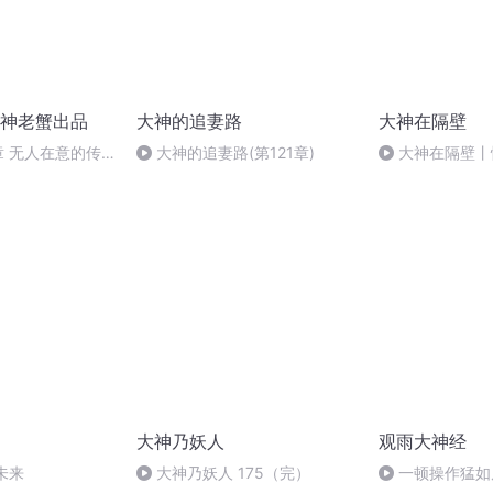
神老蟹出品
大神的追妻路
大神在隔壁
章 无人在意的传
大神的追妻路(第121章)
大神在隔壁丨
不渝 （第一季
大神乃妖人
观雨大神经
未来
大神乃妖人 175（完）
一顿操作猛如