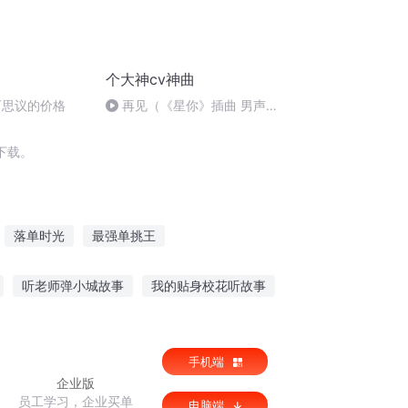
个大神cv神曲
可思议的价格
再见（《星你》插曲 男声中
文版翻唱 赞！ BY：CQ）
下载。
落单时光
最强单挑王
内心
第一上单
此事不简单
孤单的王
听老师弹小城故事
我的贴身校花听故事
听故事幼儿园
听老人讲故事的诗
手机端
企业版
员工学习，企业买单
电脑端