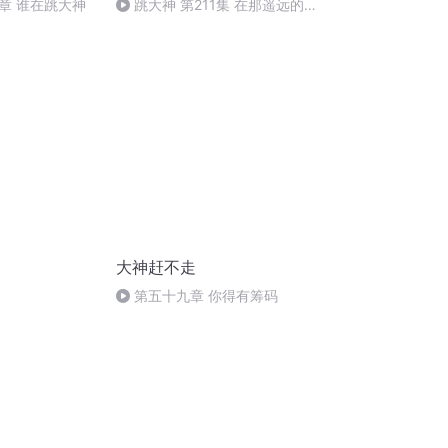
章 谁在跳大神
跳大神 第211集 在那遥远的
地方
大神赶不走
第五十九章 你得有筹码