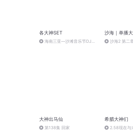
各大神SET
沙海｜单播大
海南三亚—沙滩音乐节DJ皮
沙海2 第二
皮虾
奇
大神出马仙
希腊大神们
第138集 回家
2.58现在与