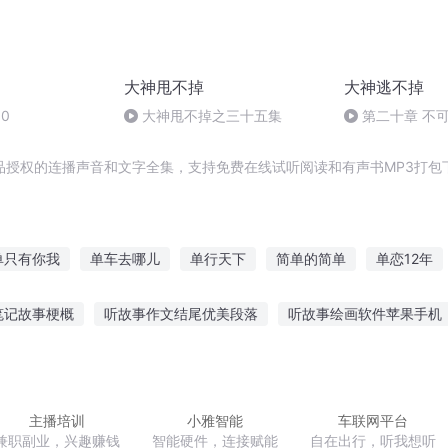
大神甩不掉
大神逃不掉
0
大神甩不掉之三十五集
第二十章 不
品授权的连播声音和文字全集，支持免费在线试听阅读和有声书MP3打包
单只有你我
单车去哪儿
单行天下
简单的简单
单恋12年
事
阳在夏暖在单
这个修行不简单
孤单不是因为单身而是因为
笔记故事梗概
听故事作文结尾优美段落
听故事绘画软件苹果手机
花开
我从书单来
路人的故事写歌
小熊三三绘本听故事
故事 9睡孩子听的
饭前
事作文
听故事属于什么标签内容
主播培训
小雅智能
车联网平台
兼职副业，兴趣赚钱
智能硬件，连接赋能
自在出行，听我想听