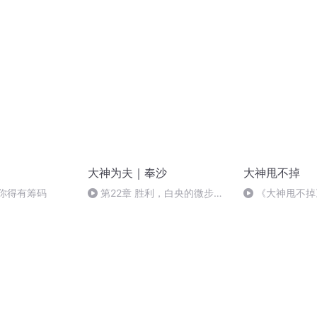
比5
大神为夫｜奉沙
大神甩不掉
 你得有筹码
第22章 胜利，白央的微步抖
《大神甩不掉
动