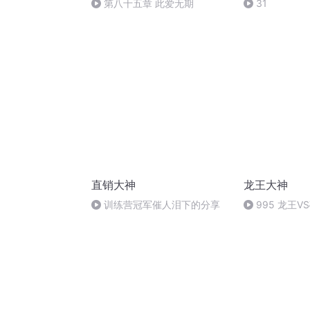
第八十五章 此爱无期
31
直销大神
龙王大神
训练营冠军催人泪下的分享
995 龙王V