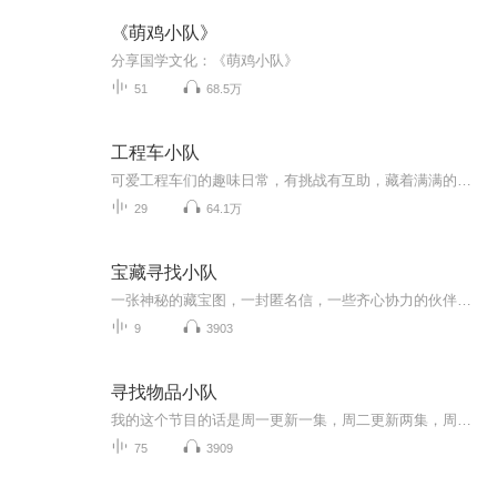
《萌鸡小队》
分享国学文化：《萌鸡小队》
51
68.5万
工程车小队
可爱工程车们的趣味日常，有挑战有互助，藏着满满的智慧与暖心治愈的小美好。
29
64.1万
宝藏寻找小队
一张神秘的藏宝图，一封匿名信，一些齐心协力的伙伴去寻宝。新专辑《宝藏寻找小队》寒假上线。共3卷，每卷30集，共90集（左右），每集3 －5分钟，内容十分好听，快来支持。注：请大家多给好评，多订阅！1月14日上线预告，请大家来支持！第一卷主要发生地点...
9
3903
寻找物品小队
我的这个节目的话是周一更新一集，周二更新两集，周三更新三集，后面是每天都更新一次里面会出现番外篇，也有正式正式的寻找节目，虽然你们有时候根本不在评论这里讨论，但我希望看见你们在评论区里讨论的背影 加油 也很好笑，哈哈哈哈哈哈哈哈哈哈哈哈哈...
75
3909