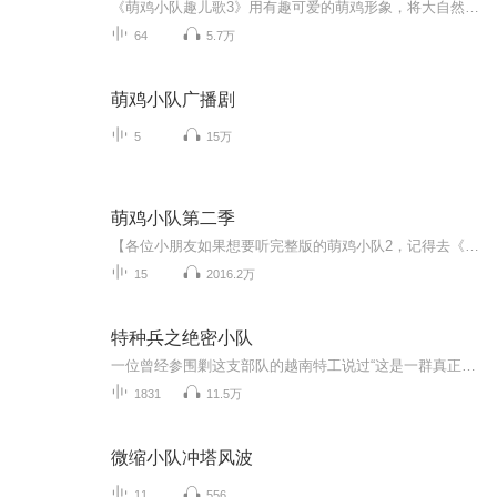
《萌鸡小队趣儿歌3》用有趣可爱的萌鸡形象，将大自然、好习惯、节日等知识融入在MV中，让枯燥的知识简单易懂，让小朋友们可以边听、边看、边学！另外，这次《萌鸡小队趣儿歌3》中，还加入了9首朗朗上口的英文儿歌，画面精美，曲调动听，快来跟萌鸡小队一起...
64
5.7万
萌鸡小队广播剧
5
15万
萌鸡小队第二季
【各位小朋友如果想要听完整版的萌鸡小队2，记得去《萌鸡小队2豪华版》收听哦！】本动画片讲述了森林里的四只鸡宝宝在鸡妈妈的关怀下快乐成长的故事。在大自然的游乐场里，住着萌鸡一家，成员分别有体贴温柔的美佳妈妈、憨萌害羞的大宇、美丽可爱的朵朵、...
15
2016.2万
特种兵之绝密小队
一位曾经参围剿这支部队的越南特工说过“这是一群真正的魔鬼，在丛林里我们损失了百分之八十的战斗人员，连他们的影子都没看到，我们只有带着恐惧逃跑
1831
11.5万
微缩小队冲塔风波
11
556