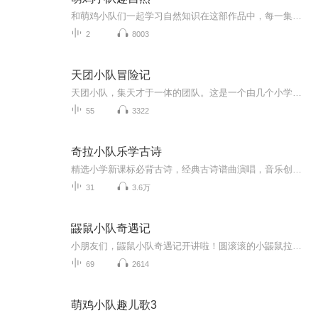
和萌鸡小队们一起学习自然知识在这部作品中，每一集会由可爱的麦奇提出一个自然现象的问题，美佳妈妈生动的讲解方式来帮助小朋友了解自然界常见的现象，学习有趣的自然知识。片中运用了大量高清的自然实景图片和视频，让小朋友在真实的场景下，欢乐且有趣...
2
8003
天团小队冒险记
天团小队，集天才于一体的团队。这是一个由几个小学生组成的冒险小队，名为天团。他们一起走南闯北，去遍天涯海角，一起成长，一同冒险，共同面对困难。他们用自己的勇气与毅力书写出一部靓丽的篇章，想知道他们的冒险故事吗？那就跟着天团小队的步伐一起...
55
3322
奇拉小队乐学古诗
精选小学新课标必背古诗，经典古诗谱曲演唱，音乐创编融合诗词意境，句句斟酌诗句意境与韵律之美，旋律优美隽永，琅琅上口，唱读方式让孩子快速记忆诗句。每天二分钟，唱学一首诗，吟唱中华经典诗篇，畅游中华古典世界。
31
3.6万
鼹鼠小队奇遇记
小朋友们，鼹鼠小队奇遇记开讲啦！圆滚滚的小鼹鼠拉起一支超棒的小队，和热心肠的河鼠、爱闯祸的蟾蜍、稳重可靠的老獾，一起在绿油油的柳树林里开启冒险。他们划船游过弯弯的小河，勇闯黑漆漆的野树林，还帮蟾蜍解决了一个又一个大麻烦。这趟满是欢笑与惊...
69
2614
萌鸡小队趣儿歌3