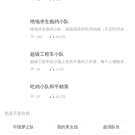
绝地求生痴鸡小队
绝地求生痴鸡小队，超级搞笑的吃鸡动画（不定时同步更新）
144
61.5万
超级工程车小队
超级工程车在小镇上孜孜不倦的工作着，每个人都散发出热情与朝气，让互帮互助成为生活习惯，让世界充满爱与被爱。益智动画片启蒙，让我们通过工程车来更快的学习新知识吧。小小工程车，会带来大大收益的，让我们一起来看看吧！
20
1.1万
吃鸡小队和平精英
27
63.7万
您是不是在找：
中国梦之队
我的美女战队
超强队长