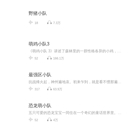
野猪小队
18
7.3万
萌鸡小队3
《萌鸡小队 3》讲述了森林里的一群性格各异的小鸡，麦奇、大宇、朵朵和欢欢，在妈妈美佳爱的关怀下，健康快乐成长的故事。萌鸡小队在森林的日常生活与探险中，总能解锁新发现，学习到新的知识，认识到新的动物朋友，并与他们发生一些令人捧腹大笑的趣事。...
52
166.1万
最强区小队
抗战烽火起，神州遍地哀。初来乍到，就是看不惯那遍地的小日本。拉队伍，找组织，我要打鬼子！
317
63.9万
恐龙萌小队
五只可爱的恐龙宝宝一同住在一个奇幻的童话世界里。在这里所有的蔬菜水果，甚至连巧克力都无比巨大。比如西瓜不仅可以吃，恐龙宝宝还能在里面嬉戏玩水；巨型蘑菇伞是恐龙宝宝的专属跳床；饱含丰富的柠檬汁的硕大柠檬被用来当作水枪…《恐龙萌小队》通过对...
52
4万