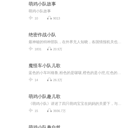
萌鸡小队故事
萌鸡小队故事
10
9013
绝密作战小队
最神秘的特种部队，在外界无人知晓，各国情报机关也搞不到关于这支部队的具体资料，只能猜测.
1831
20.9万
魔怪车小队儿歌
蓝色的小车叫格鲁,粉色的是啵啵,橙色的是小挖,红色的小火龙,绿色的是小巴魔怪车小队以动画IP为核心，内容包括认知启蒙动画片系列、中英文儿歌系列及衍生启蒙儿童剧系列，旨在构建完整的魔怪车小队启蒙“教娱”体系，启蒙孩子们对颜色、形状、职业，交通工...
14
26.3万
萌鸡小队趣儿歌
《萌鸡小队》讲述了四只萌鸡宝宝在妈妈的关爱下，与其他小动物一同快乐相处，共同成长的故事。《萌鸡小队童趣故事会》将动画原声配以温柔慈爱的女声旁白，在妈妈般温柔动听的女声旁白和童趣可爱的动画童声配音中，萌鸡小队将带领小朋友们进入神奇的大森林...
15
3936.7万
萌鸡小队趣自然