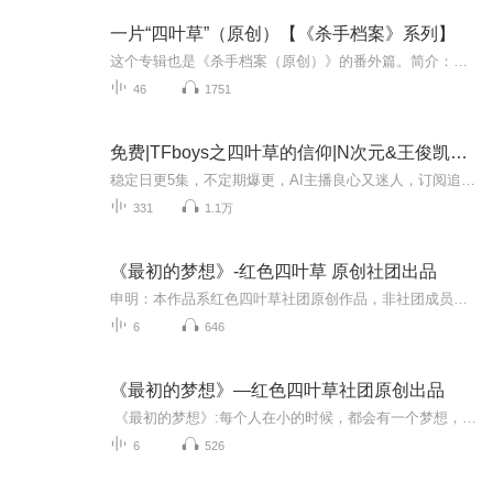
一片“四叶草”（原创）【《杀手档案》系列】
这个专辑也是《杀手档案（原创）》的番外篇。简介：学校里竟出现了一个“犯罪团伙”，而其中所有成员都互帮互利，并且利用高明的犯罪手法完成了一次又一次的抄袭计划。这个犯罪团伙的标志就是一片平平无奇的四叶草……然而，好景不长，数学老师双面死神很...
46
1751
免费|TFboys之四叶草的信仰|N次元&王俊凯&王源
稳定日更5集，不定期爆更，AI主播良心又迷人，订阅追更不迷路！ 【内容简介】 「TFBOYS」 何谓热爱？ 无非就是非你不可，想把一切认为好的都给你，相信自己会和你永远走下去。 青春里的我们会有几个热爱的人？这份“热爱”，又能持续多久？ “刚开始的...
331
1.1万
《最初的梦想》-红色四叶草 原创社团出品
申明：本作品系红色四叶草社团原创作品，非社团成员不得转发！如有盗用转载一经发现一律追究法律责任！如需合作请联系社长魔音苏打。
6
646
《最初的梦想》—红色四叶草社团原创出品
️ 《最初的梦想》:每个人在小的时候，都会有一个梦想，它，陪伴着我们度过童年，青年，中年，甚至老年。有的人至死都还在追逐自己当初的梦想，有的人或许因为某种原因不得不放弃了曾经的梦想。亲爱的朋友，你最初的梦想是什么呢？你有没有放弃呢？关于你...
6
526