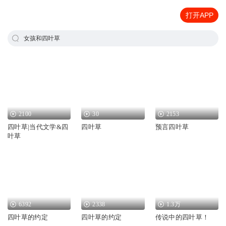
打开APP
女孩和四叶草
2100
30
2153
四叶草|当代文学&四
四叶草
预言四叶草
叶草
6392
2338
1.3万
四叶草的约定
四叶草的约定
传说中的四叶草！