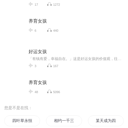
17
1272
养育女孩
6
440
好运女孩
「有钱有爱，幸福自在。」这是好运女孩的价值观，往细里说，钱和爱，都代表什么？钱的背后是自己有能力，自己有资源，自己有价值。爱的背后是看见了自己，接受了自己，挑战了自己。这是我们作为新时代个体一定会面对的课题，而我作为「好运女孩」发起人，...
3
167
养育女孩
48
5096
您是不是在找：
四叶草永恒
相约一千三百一十四年的女孩
某天成为四个孩子