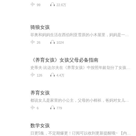
99
22.6万
骑狼女孩
菲奥和妈妈生活在西伯利亚雪原的小木屋里，妈妈是一名驯狼人，教狼群如何恢复野性。但有一天，妈妈强行被官兵带走， 家也被烧成了废墟。菲奥的世界一瞬间变得支离破碎。她下定决心去救妈妈，于是翻身骑上一匹狼，踏上穿越雪原的冒险之旅。 但她从没想到，...
26
1024
《养育女孩》女孩父母必备指南
史蒂夫·比达尔夫在《养育女孩》中按照年龄划分了女孩成长的5个关键阶段，明确告诉女孩父母每个年龄阶段孩子的发展特点，以及父母们怎样做才能从女儿幼年起一直到成年与她建立一种紧密而稳固的联系。本书涵盖了女孩发展过程中几乎都会遇到的问题，包括欺凌、饮食失调、减肥、抑郁症等，以及媒体和社会对女孩的危害。作者结合自己养育女儿的经历和大量案例为父母们提供了避免让自己的女儿成为受害者的措施和方法。
126
4.4万
养育女孩
都说女儿是家里的小公主，父母的小棉袄，爸妈对女儿是疼爱有加，也希望女儿乖巧懂事。不过在养育女儿的过程中，我们还是会遇到很多困难和挑战。 本书从女儿成长过程的五个阶段出发，让我们了解她在每个阶段最重要的需求。帮助我们培养出聪慧优雅、坚强独...
6
779
数学女孩
日更5集，不定期爆更！订阅可以收到更新提醒哦~ 【内容简介】 本书涵盖了形形色色的数学题目，从小学生都能明白的简单问题，到大学生也难以理解的难题。本书中通过语言、图形以及数学公式表达登场人物的思路。如果不太明白数学公式的含义，请先看看就...