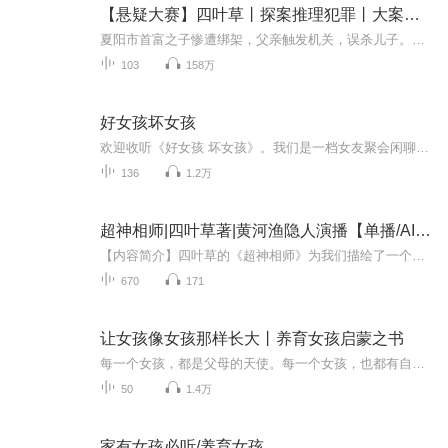
【悬疑大赛】四叶草丨探案推理犯罪丨大案要案丨连环凶杀
夏阳市首富之子惨遭绑架，父亲触发机关，误杀儿子。房产销售公司的老板被人吊死,好友被割去手指和舌头后，钉死在仓库的墙上。自杀的女孩梅瑰,被老师和同学诬陷为：”卖淫女”
103
158万
好女孩坏女孩
欢迎收听《好女孩 坏女孩》。我们是一档女友聚会闲聊的节目，致力于彼此赋能并与听众朋友们共同成长。由四位女主播Elly、Jade、Serena、Lynn共同制作。
136
1.2万
超神相师|四叶草著|黄河渔隐人演播【单播/AI】悬疑灵异道门传奇
【内容简介】四叶草的《超神相师》为我们描绘了一个神秘的故事。林风是一个神秘道门的优秀弟子，按照师门的要求，他来到民间用所学到的本事，一面自谋生路体验红尘，一面行侠仗义扶正祛邪，同时提高自己的修为。他进入一家金融公司，当了总监，即为公司创...
670
171
让女孩像女孩那样长大丨养育女孩启蒙之书
每一个女孩，都是父母的天使。每一个女孩，也都有自己的成长轨迹。也许你的女孩，天生就气质迷人；也许你的女孩，并不那么像传统定义下的淑女……但这都不妨碍她们拥有自信、快乐与智慧。在这本书里，你将看到很多在你生活中发生、正在苦恼的实例，它们可...
50
1.4万
家有女孩必听/养育女孩