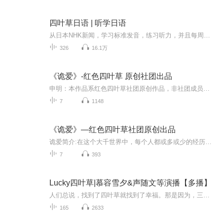
四叶草日语 | 听学日语
从日本NHK新闻，学习标准发音，练习听力，并且每周会从新闻日刊选取一个主题，从不同题材来学习日语。
326
16.1万
《诡爱》-红色四叶草 原创社团出品
申明：本作品系红色四叶草社团原创作品，非社团成员不得转发！如有盗用转载一经发现一律追究法律责任！如需合作请联系社长魔音苏打。
7
1148
《诡爱》—红色四叶草社团原创出品
诡爱简介:在这个大千世界中，每个人都或多或少的经历过一些不能用科学解释的事情。那么，你有没有想过，那些匪夷所思的事情有没有可能是你已经离世的亲人，或者好友在为你指引什么呢？ 失去挚爱的林秋月会不会等来她的爱情呢？已经不在这个世界的李想是如...
7
393
Lucky四叶草|慕容雪夕&声随文等演播【多播】
人们总说，找到了四叶草就找到了幸福。那是因为，三叶草的一叶草代表希望；二叶草代表付出；三叶草代表爱；而稀有的四叶草——就是幸福。 她，慕容依琳，是集刁蛮霸道与一身的“小”女生。 他，南宫凌霄是集专情专一于一身的好男友。 一个，对待谁都是大大...
165
2633