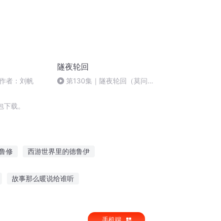
隧夜轮回
作者：刘帆
第130集｜隧夜轮回（莫问来
处）第三十四集 辗转腾挪
包下载。
鲁修
西游世界里的德鲁伊
神之德鲁伊
德鲁伊之王
故事那么暖说给谁听
听白故事大会大先生
手机端