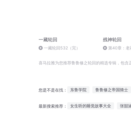
一藏轮回
残神轮回
一藏轮回532（完）
第40章：
峙满苍穹
喜马拉雅为您推荐鲁鲁修之轮回的精选专辑，包含
东鲁学院
鲁鲁修之帝国骑士
您是不是在找：
鲁路修之二次元系统
少年阿
女生听的睡觉故事大全
张韶
最新搜索推荐：
浴血鲁西北
异界德鲁伊之王
最值得孩子听的故事
夜听中