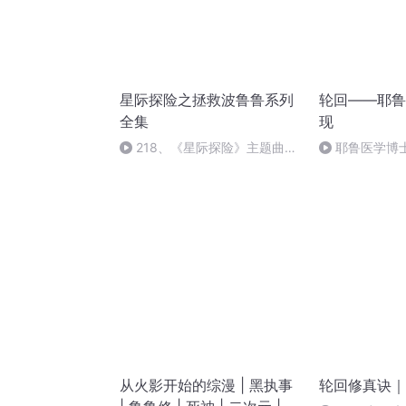
星际探险之拯救波鲁鲁系列
轮回——耶鲁
全集
现
218、《星际探险》主题曲
耶鲁医学博士
（完）欢迎订阅、投票、点赞
（第四章 2）
从火影开始的综漫 | 黑执事
轮回修真诀｜