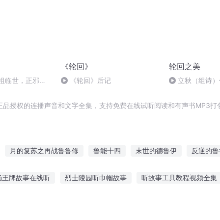
《轮回》
轮回之美
老祖临世，正邪对
《轮回》后记
立秋（组诗）
正品授权的连播声音和文字全集，支持免费在线试听阅读和有声书MP3打
月的复苏之再战鲁鲁修
鲁能十四
末世的德鲁伊
反逆的鲁
鲁
鲁班奇书
传奇德鲁伊
克苏鲁年轮
鲁鲁修之叛逆的魔王
涵王牌故事在线听
烈士陵园听巾帼故事
听故事工具教程视频全集
鲁鲁修世界的奥术师
最强德鲁伊
重生之最强德鲁伊
的故事
听付老师讲故事
分尸鬼故事在线听
听小说爱情小故事