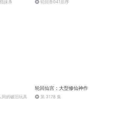
一指抹杀
轮回香041后序
轮回仙宫：大型修仙神作
，人间的破旧玩具
第 3178 集