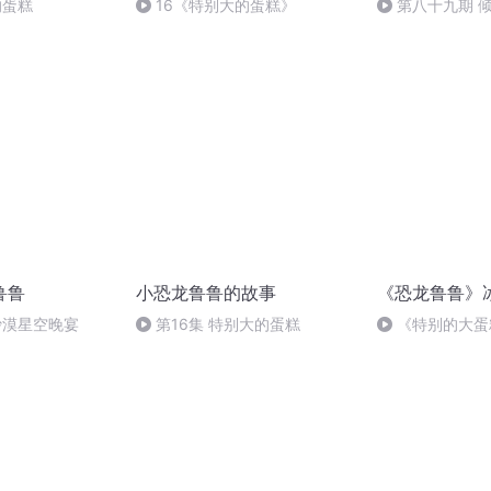
的蛋糕
16《特别大的蛋糕》
第八十九期 
鲁鲁
小恐龙鲁鲁的故事
《恐龙鲁鲁》
沙漠星空晚宴
第16集 特别大的蛋糕
《特别的大蛋