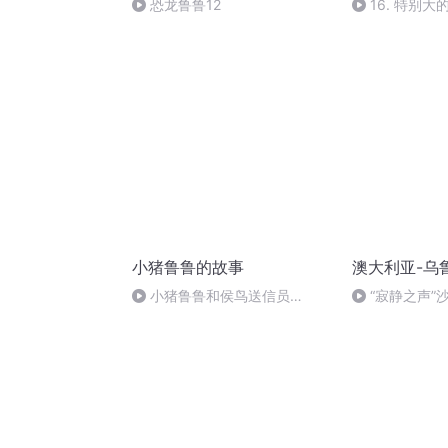
恐龙鲁鲁12
16. 特别大
小猪鲁鲁的故事
澳大利亚-乌
小猪鲁鲁和侯鸟送信员
“寂静之声”
20251229