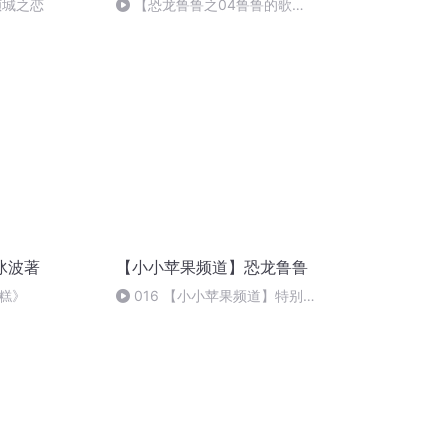
倾城之恋
【恐龙鲁鲁之04鲁鲁的歌
声】04、鲁鲁的牙齿
冰波著
【小小苹果频道】恐龙鲁鲁
糕》
016 【小小苹果频道】特别
大的蛋糕