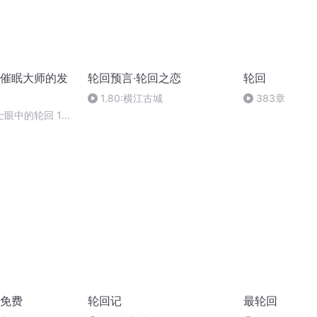
催眠大师的发
轮回预言·轮回之恋
轮回
1.80:横江古城
383章
眼中的轮回 17
免费
轮回记
最轮回