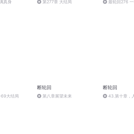
琉璃真身
第277章 大结局
最轮回276 
断轮回
断轮回
-69大结局
第八章展望未来
43.第十章