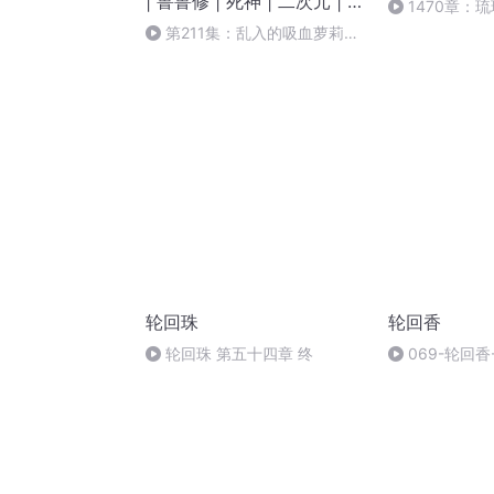
| 鲁鲁修 | 死神 | 二次元 | 爽
1470章：
文
第211集：乱入的吸血萝莉，
乱入的日记（全书完）（记得点
赞！订阅！推荐好评哦！~）
轮回珠
轮回香
轮回珠 第五十四章 终
069-轮回香