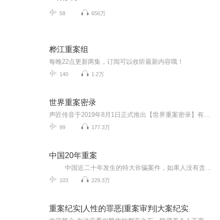
58
656万
桦江重案组
每晚22点更新两集，订阅可以收听最新内容哦！
140
1.2万
世界重案密录
声匠传音于2019年8月1日正式推出【世界重案密录】有声节目 特邀著名评论主播：霖笙老师播讲 我们将用真实的视角 还原惊天奇案的背后的秘密 骇人听闻的作案动机 案中有案的事件转化 毛骨悚然的案发现场 一切尽在【世界重案密录】 每晚8点更新 与您不见不散 喜欢的朋友可以点击 【订阅】+【关注】
99
177.3万
中国20年重案
中国近二十年发生的特大诈骗案件，如果人没有贪欲，那么骗与被骗的几率就会下降很多，不管是学生、富翁、农民、还是政府人员，都可能被骗，所以阻止我们不断滋生的欲望，才能使我们减少受骗。 同时也在激励着我们用自己的双手去创造财富，用自己的知识去传承思想，用责任感去缔造未来。
103
229.3万
重案纪实|人性的罪恶|重案审判|大案纪实