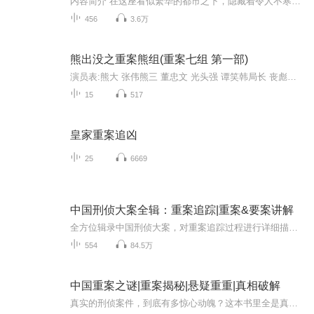
内容简介 在这座看似繁华的都市之下，隐藏着令人不寒而栗的秘密。凌肖是一位年轻而睿智的警探，在师傅因病入院后，他被卷入了一系列骇人听闻的连环凶杀案中。每个犯罪现场都像是精心设计的谜题，凶手留下的线索既复杂又微妙，考验着凌霄和他的团队。随着...
456
3.6万
熊出没之重案熊组(重案七组 第一部)
演员表:熊大 张伟熊三 董忠文 光头强 谭笑韩局长 丧彪辛福 辛福熊二 张秉君翠花 张茗丁浩泽 刘纯燕天才威 周子铭黑风 未知董济源 董济源季洁 王茜其它演员表:吉吉 陈光涂涂 韩基莫跳跳 董济源船员1号 陈光吴沉香 未知李麻花 陈光邻居1号 董济源李智 董济源...
15
517
皇家重案追凶
25
6669
中国刑侦大案全辑：重案追踪|重案&要案讲解
全方位辑录中国刑侦大案，对重案追踪过程进行详细描写。刑侦人员凭借专业技能和坚定信念，不放过任何蛛丝马迹。跟随他们的脚步，体验紧张刺激的破案过程，见证正义的伸张。
554
84.5万
中国重案之谜|重案揭秘|悬疑重重|真相破解
真实的刑侦案件，到底有多惊心动魄？这本书里全是真实发生的重案、奇案，我们会带你还原警方抽丝剥茧的侦破全过程，看正义到底是怎么战胜邪恶的。接下来，就让我们一起走进《中国重案之谜》的世界，开启今天的听书之旅吧！