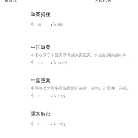
案合辑
大案纪实
重案揭秘
10
662
中国重案
本书收录了中国天字号的大案重案。作品以翔实的材料，真实的现场照片，记录案件的发案和侦破过程等。
112
73.2万
中国重案
中国各类大案要案深度剖析讲述，带您走进案件，还原案件，侦破案件。
7
1.3万
重案解密
11
7.9万