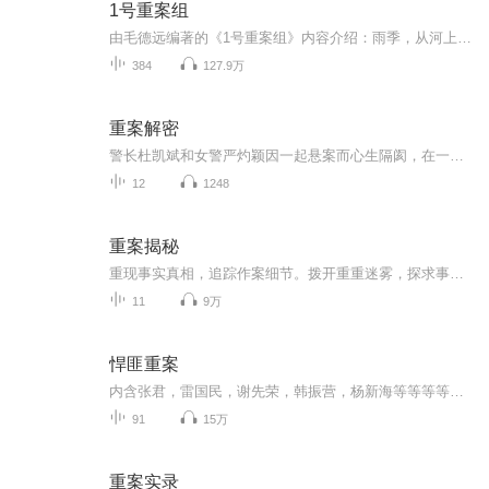
1号重案组
由毛德远编著的《1号重案组》内容介绍：雨季，从河上漂来一具无名女尸，而第一嫌疑人竟然遭遇雷击毙命，第二、第三个嫌疑人也先后死于非命……连环命案的背后，隐藏着怎样的秘密？《1号重案组》重现《重案六组》的精彩纪实，再掘离奇命案的悲情真相。
384
127.9万
重案解密
警长杜凯斌和女警严灼颖因一起悬案而心生隔阂，在一次追查悬案的过程中两人冰释前嫌，又在屡次合作办案中滋长出并肩作战的情谊。二人的身份、心态、际遇不断发展变化，唯一不变的，是他们为受害者伸张正义的决心 。中国香港年均发生三十四宗凶杀案，当中不...
12
1248
重案揭秘
重现事实真相，追踪作案细节。拨开重重迷雾，探求事实真理。
11
9万
悍匪重案
内含张君，雷国民，谢先荣，韩振营，杨新海等等等等内容详细，故事风格呈现！
91
15万
重案实录