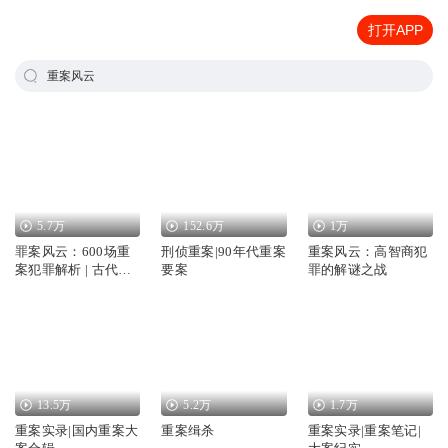
打开APP
重案风云
5.7万
152.6万
1万
罪案风云：600场重
刑侦重案|90年代重案
重案风云：高智商犯
案犯罪解析 | 古代奇
要案
罪的解谜之战
案到现代重案
13.5万
5.2万
1.7万
重案实录|国内重案大
重案缉杀
重案实录|重案笔记|