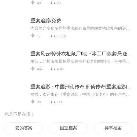
40
29
重案追踪/免费
内容简介变化多样的手法精心布局的凶案错综复杂的谜团为情？为财？为仇？案件的背后到底隐藏着什么不为人知的秘密……遵循凡走过必离下痕迹的真理，警方能否将隐藏在黑暗角落里的凶手绳之于法，《重案追踪》带你进入一个更为真实的刑侦世界。跟着刑侦的脚...
17
15.9万
重案风云I惊悚衣柜藏尸I地下冰工厂命案I悬疑高分
巫芸，北川市抗暴犯罪实验室外勤九组的组长，带领手下破解多起失踪谜案。北极星家园小区连续发生车祸、火灾，经过多次调查，命案线索出现在一个叫“江海城”的地方。江海城，越州市高新区的一家高级酒吧，原本没有交集的人为何频繁出现在此地？巫芸带组赶...
402
4818
重案追影：中国刑侦传奇|刑侦传奇|重案追影|正义出
哈喽，欢迎来到《重案追影：中国刑侦传奇》的有声世界！这本书，会为你带来关于李四五的精彩内容，我们会一点点讲给你听，让你在听书的过程中，有所收获，有所感悟。接下来，就让我们一起走进《重案追影：中国刑侦传奇》的世界，开启今天的听书之旅吧！
38
111
您是不是在找：
爱的答案
国宝档案
异事档案