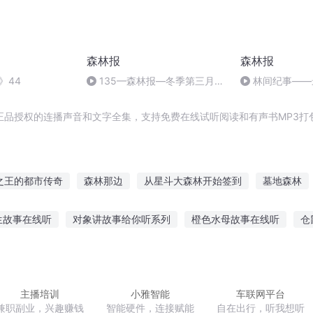
森林报
森林报
》44
135—森林报—冬季第三月
林间纪事——
（残冬煎熬月）—都市趣闻—鸟
批鸟
的食堂（完）
正品授权的连播声音和文字全集，支持免费在线试听阅读和有声书MP3打
之王的都市传奇
森林那边
从星斗大森林开始签到
墓地森林
水泥森林
空白的森林
梦中的森林
森林物语
师大森林
生故事在线听
对象讲故事给你听系列
橙色水母故事在线听
仓
故事讲给同学听
凹凸听虐心小故事在线听
早教故事大全孕妇听
事短篇散文推荐作文
学前益智故事在线听
听一听谁在过桥故事
主播培训
小雅智能
车联网平台
兼职副业，兴趣赚钱
智能硬件，连接赋能
自在出行，听我想听