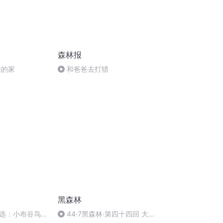
森林报
雕的家
和爸爸去打猎
黑森林
选：小布谷鸟
44·7黑森林·第四十四回 大破