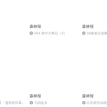
森林报
森林报
064 林中大事记（4）
38麻雀住进
森林报
森林报
0 】- 靈異節目幕
飞回故乡
比安基作品精