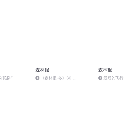
特別嘉賓： 斌仔 ]
（十一）
森林报
森林报
“陷阱”
《森林报-冬》30-
最后的飞行
YSXS8.COM