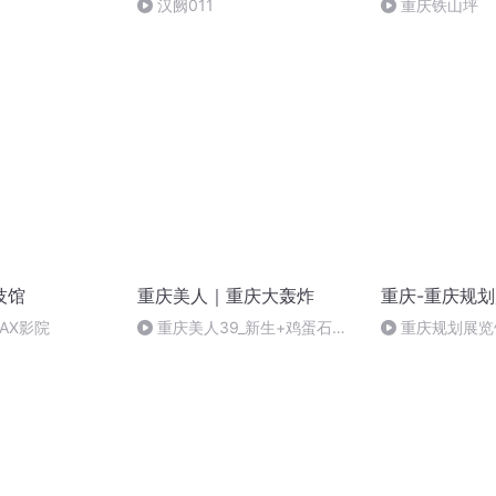
汉阙011
重庆铁山坪
技馆
重庆美人｜重庆大轰炸
重庆-重庆规
MAX影院
重庆美人39_新生+鸡蛋石头
重庆规划展览
棉花（完）