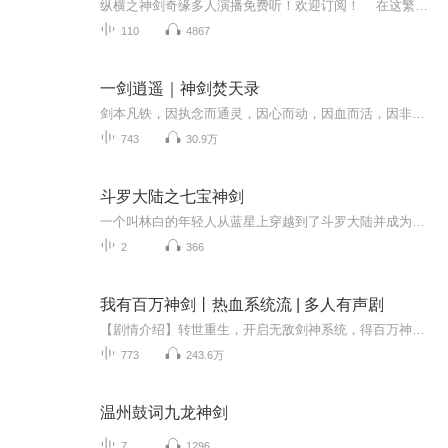
纵横之神剑奇缘多人演播免费听！欢迎订阅！ 在这繁华的都市背后，是普通人不知道的奇妙世界，修真世界！因为某些原因，修真之人不可被俗世人发觉。他们神通广大，上天入地无所不能。轩辕，上古大能转世。焚渊剑，上古神兵，因缘巧合下，两者相遇，奇...
110
4867
一剑逍遥｜神剑焚天录
剑本凡铁，因执念而通灵，因心而动，因血而活，因非念而死。 御剑之术，在于调息，抱元守一，使人剑五灵合一，往复循环，生生不息！【更新通知】周一到周六日更6集，周日爆更10集！ 每日08：00点，不见不散！
743
30.9万
斗罗大陆之七宝神剑
一个叫林白的年轻人从蓝星上穿越到了斗罗大陆并成为了宁丰制的三子，也就是宁蓉蓉的三哥，成为了宁风尘。觉醒便意武魂九宝玲珑塔和神级武魂金龙神剑，加入史莱克学院与唐三一起成为传说，结识千仞雪。
2
366
我有百万神剑丨热血系统流 | 多人有声剧
【剧情介绍】转世重生，开启无敌剑神系统，得百万神剑，从此剑出山河断，剑出日月毁，横亘万古，唯我无敌剑神李长秋。【作者介绍】白青玄，网络小说家，代表作：《我有百万神剑》、《花都最强至尊系统》、《打造无敌神朝，从召唤诸天开始》。【主播介绍】...
773
243.6万
温州鼓词九龙神剑
7
1296