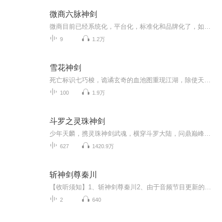
微商六脉神剑
微商目前已经系统化，平台化，标准化和品牌化了，如果现在正在做微商的品牌商和代理商还没有品牌化和系统操作思维，已经OUT了，已经很难适应当今时代下的竞争。 为此，我们微谷营销在研究互联网10年的基础上，提出了微商成功运营的“六脉神剑”...
9
1.2万
雪花神剑
死亡标识七巧梭，诡谲玄奇的血池图重现江湖，除使天下武林震惊外，还掀起了一场正邪消弭谁主霸业的血战狂飙。英俊飒爽的武林后生方兆南，原为师门复仇，竟被无意卷入。多种际遇，不仅使他获得了正邪两派的武功绝技，还使他与冷艳痴情的梅绛雪、爱恨似火的...
100
1.9万
斗罗之灵珠神剑
少年天麟，携灵珠神剑武魂，横穿斗罗大陆，问鼎巅峰。PS：不跟团，不拜大师。PS2:这是主动漫的斗罗同人PS3:想看利己主义者，自私型主角的误入
627
1420.9万
斩神剑尊秦川
【收听须知】1、斩神剑尊秦川2、由于音频节目更新的比较慢，如想快速阅读小说文字版的全部章节，请在微信中搜索公/众/号【黑葡萄文学】，关注后，并在公/众/号中回复：【365】，便可快速阅读小说文字版全集。（注意：需要在公/众/号中回复才有效哦）
2
640