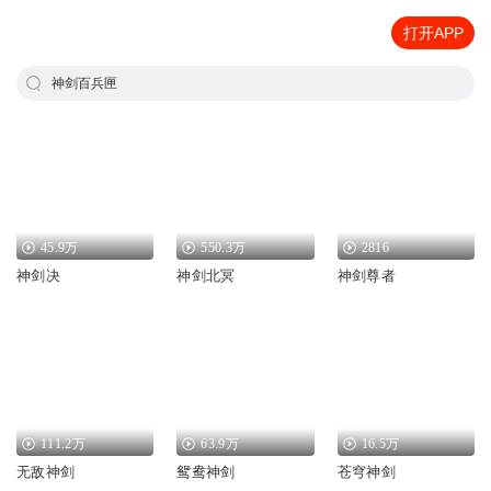
打开APP
神剑百兵匣
45.9万
550.3万
2816
神剑决
神剑北冥
神剑尊者
111.2万
63.9万
16.5万
无敌神剑
鸳鸯神剑
苍穹神剑