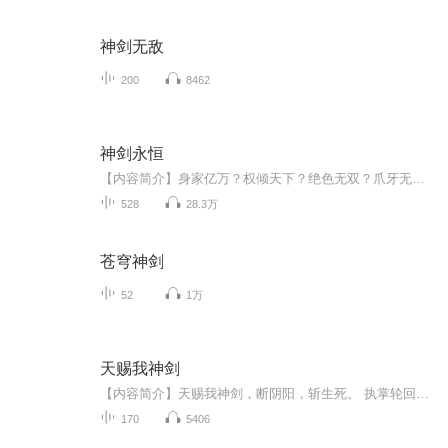
神剑无敌
200
8462
神剑永恒
【内容简介】身家亿万？权倾天下？绝色无双？爪牙无数？我只一剑，何人可挡！我只一剑，天下可去！我只一剑，便是永恒！“只要心中有剑，挥剑斩下去就是！”唯我，神剑永恒！【作者/主播简介】作者：雾外江山，网络小说作家，代表作《仙傲》《大道独行》。...
528
28.3万
苍穹神剑
52
1万
天赐我神剑
【内容简介】天赐我神剑，断阴阳，斩生死。 执掌轮回，镇压天地，主宰万物生灵。花开元央界，头顶一片天。 【作者/主播简介】作者：雨下的好大，网络小说作家。主播：墨念【购买须知】1、本作品为付费有声书，前34集为免费试听，购买成功后，即可收听，可...
170
5406