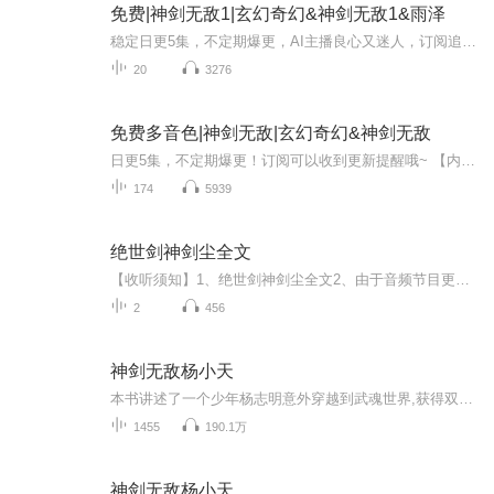
免费|神剑无敌1|玄幻奇幻&神剑无敌1&雨泽
稳定日更5集，不定期爆更，AI主播良心又迷人，订阅追更不迷路！ 【内容简介】 一把泰阿剑，搅动无尽的风云，修真界风云再起，暗流涌动，主角追寻父母亲的线索，引出了一副浩瀚的世界，揭示出种种秘闻。道出了无数英雄的传说，演绎一部热血，守护信仰的...
20
3276
免费多音色|神剑无敌|玄幻奇幻&神剑无敌
日更5集，不定期爆更！订阅可以收到更新提醒哦~ 【内容简介】 在世外桃源桃花谷，卫昊天与子卫东避世十二载。卫东，天赋平平，却承载父辈厚望。命运的波澜始于一柄神剑泰阿残片，其父携此剑归来，更邀来义弟白凌天，共论剑道。却不料，白凌天心怀鬼胎，身...
174
5939
绝世剑神剑尘全文
【收听须知】1、绝世剑神剑尘全文2、由于音频节目更新的比较慢，如想快速阅读小说文字版的全部章节，请在微信中搜索公/众/号【黑葡萄文学】，关注后，并在公/众/号中回复：【344】，便可快速阅读小说文字版全集。（注意：需要在公/众/号中回复才有效哦）
2
456
神剑无敌杨小天
本书讲述了一个少年杨志明意外穿越到武魂世界,获得双生超级武魂的故事。他本应拥有无上强大的力量,却被误认为二级武魂,经历了家族争斗和仇人报复。为了证明自己,杨志明努力修炼,以逆天的速度成长,先后击败了各路强敌。经过努力,杨志明最终报仇雪恨,成为炼...
1455
190.1万
神剑无敌杨小天