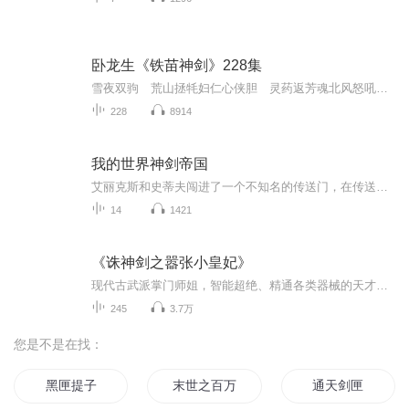
卧龙生《铁苗神剑》228集
雪夜双驹 荒山拯牦妇仁心侠胆 灵药返芳魂北风怒吼，雪如鹅毛，这是个大风雪的晚上。豫鄂交界的桐柏山下，却正奔驰着两匹快马，虽然严寒砭骨，但那两匹长程健马却满身大汗，显然，马上人有着火急的事情，才这样冒着风雪，黑夜赶路。马上面坐着两个疾服劲...
228
8914
我的世界神剑帝国
艾丽克斯和史蒂夫闯进了一个不知名的传送门，在传送门的那头有一个全新的世界，这个世界的名字就叫做神剑帝国，艾力克斯和史蒂夫会有什么奇遇呢？想知道的话就来听听他们的传奇故事吧！
14
1421
《诛神剑之嚣张小皇妃》
现代古武派掌门师姐，智能超绝、精通各类器械的天才少女玄凰，竟然也有意外穿越的一天。九岁的南唐第一废物小公主，再睁眼之际，取而代之的是一双清冷无波的雪亮星眸。大婚前夜，对待如狼似虎的帝妃们：“想死？我成全你们！各种死法，你们尽情挑选！只要你们想的到，没有我玄凰办不到的！”这是一个奇幻纵横的魔兽大陆，这是一个主张实力为尊的热血世界。重生的她，彪悍嚣张、目空一切。前未婚夫？前前未婚夫？都给她彻底滚粗！“现在是你们完全追不上我的脚步，不配站在我玄凰身边，更加不配出现在我辉煌的人生当中...
245
3.7万
您是不是在找：
黑匣提子
末世之百万美女兵团
通天剑匣