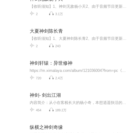
【收听须知】1、神剑无敌杨小天2、由于音频节目更新的比较慢，如想快速阅读小说文字版的全部章节，请在微信中搜索公/众/号【毛毛虫文学】，关注后，并在公/众/号中回复：【595】，便可快速阅读小说文字版全集。（注意：需要在公/众/号中回复才有效哦）
2
3.1万
大夏神剑陈长青
【收听须知】1、大夏神剑陈长青2、由于音频节目更新的比较慢，如想快速阅读小说文字版的全部章节，请在微信中搜索公/众/号【毛毛虫文学】，关注后，并在公/众/号中回复：【536】，便可快速阅读小说文字版全集。（注意：需要在公/众/号中回复才有效哦）
2
243
神剑轩辕：异世修神
https://m.ximalaya.com/album/121036004?from=pc《弑天妖皇：万妖无生路，我便弑神开界》https://m.ximalaya.com/album/120982478?from=pc《离谱 SEED：菜鸡儿苟命日常》https://m.ximalaya.com/album/120939396?from=pc《诡域巫途：流落大荒，被巫女招为...
720
2.4万
神剑- 剑出江湖
内容简介：从小在客栈长大的杨小奇，本想逍遥快活的过完一生，却因种种离奇遭遇，在不经意间走上了修真之路。不料，就在他踏上修真的大道的同时，他身边的亲朋好友却突然一个一个的死去，为了追求真相，杨小奇义无返顾踏上这条不归路。也许从一开始他已经不能回头了。正与邪，善与恶之间…
454
189.2万
纵横之神剑奇缘