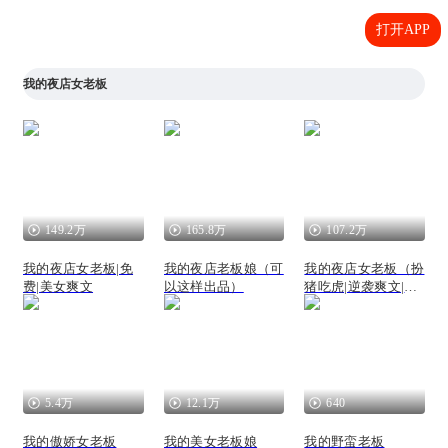
打开APP
我的夜店女老板
149.2万
165.8万
107.2万
我的夜店女老板|免
我的夜店老板娘（可
我的夜店女老板（扮
费|美女爽文
以这样出品）
猪吃虎|逆袭爽文|都
市逆袭）
5.4万
12.1万
640
我的傲娇女老板
我的美女老板娘
我的野蛮老板