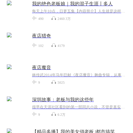
我的绝色老板娘｜我的混子生涯丨多人
每天上午10点，日更五集【内容简介】人生就是这样，我们在不断寻找路的出口，也常常被更多的岔口迷惑。我叫张文，在饭馆打工时，意外遇到了美女老板娘，从此开启了我灰暗凶险的混子生涯。从服务员到金海市岛上的大哥，看似高光的人生背面，是无尽的欲望、...
490
2460.3万
夜店猎奇
102
4179
夜店魔音
林传武2014年马年巨献《夜店魔音》舞曲专辑，从事DJ行业十几年来，DjDick、林传武在武迷和听众眼里都留下了良好的印象，从一个每天提着碟包驻场夜场的”混音小王子“成长为一位拥有自己的作品驰骋赛场的”唱机骑士“凭着神乎其技的花式搓碟技术在中国拿下...
9
5025
深圳故事：老板与我的这些年
很早在天涯社区看到的第一部同志小说，不管是真实还是虚构的都让我觉得是一个很精彩的故事，放上来跟大家分享下，每天都会更新
9
6.2万
【精品多播】我的美女俏老板 |都市搞笑