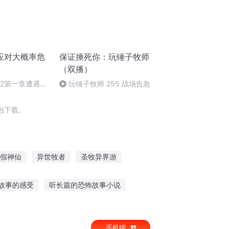
应对大概率危
保证捶死你：玩锤子牧师
（双播）
02第一章遭遇灰
玩锤子牧师 255 战场告急
包下载。
假神仙
异世牧者
圣牧异界游
大概还能活五年
我只是个牧师
牧妖九歌
故事的感受
听长篇的恐怖故事小说
2岁可以听的故事
凄惨故事语音在线听
手机端