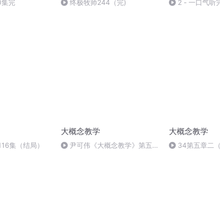
0集完
终极牧师244（完)
2 - 一口气
《剧毒牧师》温
时候听第二部
大概念教学
大概念教学
116集（结局）
尹可伟《大概念教学》第五章
34第五章二
第1节（四）《设计应用元素》
的设计与运用-