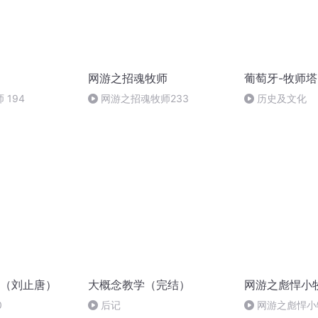
网游之招魂牧师
葡萄牙-牧师塔
 194
网游之招魂牧师233
历史及文化
（刘止唐）
大概念教学（完结）
网游之彪悍小
0
后记
网游之彪悍小牧