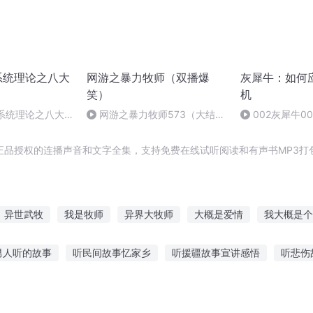
庭系统理论之八大
网游之暴力牧师（双播爆
灰犀牛：如何
笑）
机
庭系统理论之八大
网游之暴力牧师573（大结
002灰犀牛0
局）
犀牛
正品授权的连播声音和文字全集，支持免费在线试听阅读和有声书MP3打
异世武牧
我是牧师
异界大牧师
大概是爱情
我大概是个
概率学
概念为王
修罗牧师
大概是爱吧
牧乐公子
我
男人听的故事
听民间故事忆家乡
听援疆故事宣讲感悟
听悲伤
洲球星故事在线听
有声故事恐怖免费听
史努比全集故事在线听