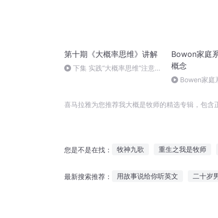
第十期《大概率思维》讲解
Bowon家
概念
下集 实践“大概率思维”注意事
项
Bowen家
概念10
喜马拉雅为您推荐我大概是牧师的精选专辑，包含
牧神九歌
重生之我是牧师
您是不是在找：
牧云天下
时空概念
恋爱
用故事说给你听英文
二十岁
最新搜索推荐：
穿越之剑仙牧师
幼儿午睡听故事随笔大全
非