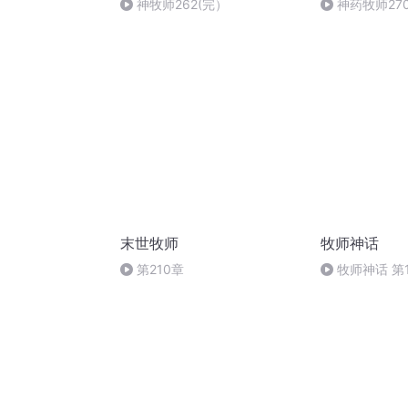
神牧师262(完）
神药牧师27
末世牧师
牧师神话
第210章
牧师神话 第