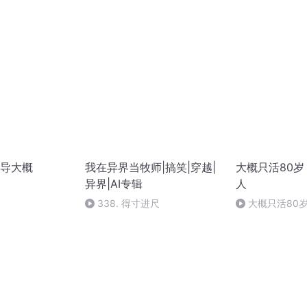
结局 (完)
导大概
我在异界当牧师|搞笑|穿越|
大概只活80
异界|AI专辑
人
）
338. 得寸进尺
大概只活80岁
伽罗