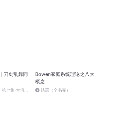
歌善舞
岁｜刀剑乱舞同
Bowen家庭系统理论之八大
概念
 第七集·大俱利
结语（全书完）