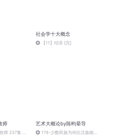
社会学十大概念
【11】结语 [完]
牧师
艺术大概论by陈昀晕导
师 237集 大
178-少数民族为何比汉族能