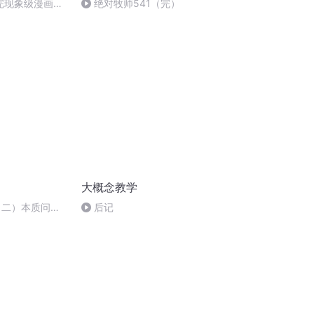
听完现象级漫画
绝对牧师541（完）
馨提示不要睡觉
大概念教学
（二）本质问题
后记
邹晓行