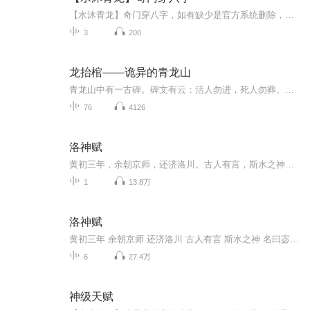
【水沐青龙】奇门穿八字，如有缺少是官方系统删除，后期发现会补上，记得关注收藏！！
3
200
龙抬棺——诡异的青龙山
青龙山中有一古碑。碑文有云：活人勿进，死人勿葬。本地县志记载：大明洪武年间，有九龙拉棺从天而降，落于青龙山。而我，就是棺中人的孩子。
76
4126
洛神赋
黄初三年，余朝京师，还济洛川。古人有言，斯水之神，名曰宓妃。感宋玉对楚王神女之事，遂作斯赋。其辞曰：余从京域，言归东藩。背伊阙，越轘辕，经通谷，陵景山。日既西倾，车殆马烦。尔乃税驾乎蘅皋，秣驷乎芝田，容与乎阳林，流眄乎洛川。于是精移神骇...
1
13.8万
洛神赋
黄初三年 余朝京师 还济洛川 古人有言 斯水之神 名曰宓妃 感宋玉对楚王神女之事 遂作斯赋 其辞曰
6
27.4万
神级天赋