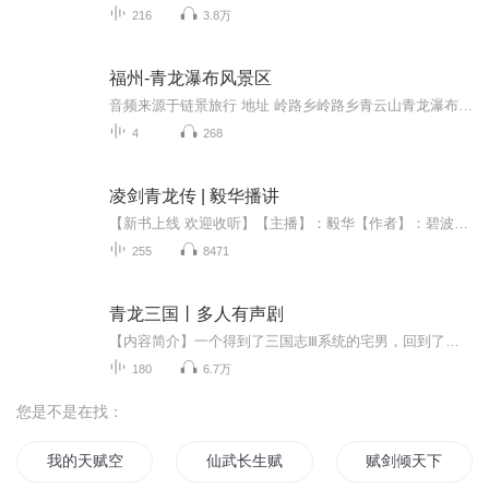
216
3.8万
福州-青龙瀑布风景区
音频来源于链景旅行 地址 岭路乡岭路乡青云山青龙瀑布景区 票价描述 暂无 开放时间 全天开放 乘车信息 暂无
4
268
凌剑青龙传 | 毅华播讲
【新书上线 欢迎收听】【主播】：毅华【作者】：碧波之蓝于桃源村生活已久的常念君，于大历四年乍入江湖。他就此结识五毒教有名的美人忘思铃，丐帮的三袋女长老云修月，富甲一方的“天香慕家”三公子慕环真，妙音阁的丹青高手钟千情。五人结成“新五秀”，...
255
8471
青龙三国丨多人有声剧
【内容简介】一个得到了三国志Ⅲ系统的宅男，回到了三国争霸的故事。请问你为何能识得天下英雄，因为我有系统啊。请问你怎么确定手下的忠诚，因为我有系统啊。请问你哪来的粮食和兵器，因为我有系统啊！你再说一句系统试试。切，我有系统，谁怕谁啊！【作...
180
6.7万
您是不是在找：
我的天赋空间
仙武长生赋
赋剑倾天下