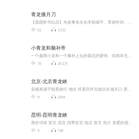
青龙偃月刀
【鼎甜听书出品】本故事发生在宋朝咸平、景德年间，以宋辽战争为历史背景，讲述了一代大侠杨承英之子杨铭的江湖经历。家仇国恨、悲欢离合、侠义豪情、世事人心。在故事的最后，杨铭与杨延昭（杨六郎）一起抗辽，大败辽军，最后使辽宋和谈，双方罢兵，结束...
51
3.5万
小青龙和脑补帝
一个蠢萌小龙和一个脑补上头的霸总的爱情。你我本无缘，全靠我有钱。
70
29.1万
北京-北京青龙峡
音频来源于链景旅行 地址 怀柔区怀北镇古长城关口 票价描述 45元/人 开放时间 8:00-16:00 乘车信息 路线一：东直门枢纽站乘坐916快车，在南华大街东口站（又称南华加油站或迎宾路站）下车（此站最快，没必要再环城30多分钟到怀柔汽车站）（票价11元，普通...
9
2294
昆明-昆明青龙峡
票价详情 暂无 适宜 四季皆宜 电话 暂无 简介 亲爱的朋友，您知道吗？在昆明的民间流传着这么一句话：“上有盘龙寺，下有青龙寺；盘龙绕盘，青龙愿”的传说。那么咱们今天要参观的就是闻名遐迩的青龙峡了。青龙既是地名，因峡而成名，早在五百多年前就享有...
4
736