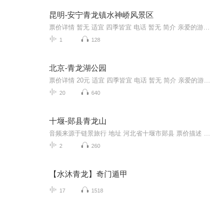
昆明-安宁青龙镇水神峤风景区
票价详情 暂无 适宜 四季皆宜 电话 暂无 简介 亲爱的游客，欢迎您来到美丽的安宁青龙镇水神峤风景区参观游览。安宁青龙镇水神峤风景区位于安宁牧羊村去青龙峡的中部公路边上，标志明显。景区内清凉一片，周边的植被生长旺盛。翠帐流水潺潺、落缨满地飘飘。...
1
128
北京-青龙湖公园
票价详情 20元 适宜 四季皆宜 电话 暂无 简介 亲爱的游客朋友，您现在来到的是北京青龙湖公园，感谢您使用链景旅行APP，下面就由链景小秘书伴您游览，希望青龙湖的美景可以洗去您旅途路上的疲惫。 青龙湖公园位于京郊丰台区王佐镇境内，这公园地处碧波万顷...
20
640
十堰-郧县青龙山
音频来源于链景旅行 地址 河北省十堰市郧县 票价描述 暂无 开放时间 暂无 乘车信息 暂无
2
260
【水沐青龙】奇门遁甲
17
1518