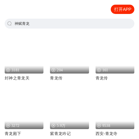
打开APP
神赋青龙
3181
204
161
封神之青龙关
青龙传
青龙传
3272
5.9万
9538
青龙殿下
紫青龙吟记
西安-青龙寺