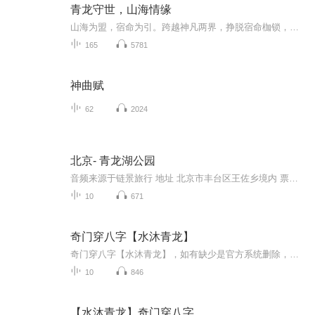
青龙守世，山海情缘
山海为盟，宿命为引。跨越神凡两界，挣脱宿命枷锁，一段从初见便刻入神魂的情缘。以山海天地为卷，以宿命情缘为笔。承接山海世界观，写尽神凡之恋、异兽与人的生死羁绊。主角踏遍山海秘境，历凡尘劫、解神域谜，于乱世中坚守本心，于情深里不负相遇。有山...
165
5781
神曲赋
62
2024
北京- 青龙湖公园
音频来源于链景旅行 地址 北京市丰台区王佐乡境内 票价描述 20元 开放时间 3月至11月 7:30-18:00；12月至次年2月 8:00 乘车信息 交通信息：大红门乘978线，途经六里桥，直达青龙湖公园终点站六里桥乘321路、983路、339路、458路、459路公交到南宫转978路到...
10
671
奇门穿八字【水沐青龙】
奇门穿八字【水沐青龙】，如有缺少是官方系统删除，后期发现会补上，记得关注收藏！！
10
846
【水沐青龙】奇门穿八字