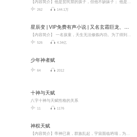
【内容简介】他是贫民窟的孩子，但他不缺妹子； 他是功夫高手，他是杨氏太极传人，他是杀手之王的弟子…… “由于您接受了终极任务——【诸神的回归】，获得唯一终极技能——【诸神的祝福】。” 技能效果：使用技能之后，在五秒内幸运值增加10000点。每使...
262
144.1万
星辰变 | VIP免费有声小说 | 又名玄霜巨龙、魔鬼青龙、青龙至上、青龙为王 | 多人有声剧
【内容简介】 一名孩童，天生无法修炼内功。为了得到父亲的重视关注，他毅然选择了修炼痛苦艰难的外功。春去秋来，时光如梭，这个孩童长大了……变成了一名青年，真正改变他的命运，是一颗流星化作的神秘晶石——流星泪。这颗流星泪在青年无所觉中，融入...
526
4.34亿
少年神者赋
64
2012
十神与天赋
八字十神与天赋性格的关系
11
1176
神权天赋
【内容简介】帝神已衰，群族乱起，宇宙面临坍塌，为拯宇宙，帝子降临！ “你就一乌鸦嘴，啥不好的事，从你嘴里说出来，就会应验！” “邪神真的不是盖的，这都第多少把了！还是你赢，你能给弟兄们留个活路不？” “幸运神，来，这次彩票号码是多少？随便报...