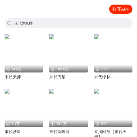
打开APP
末代除妖师
64.6万
180.6万
2067
末代天师
末代丐帮
末代绿林
5.4万
39.1万
897
末代沙皇
末代探陵官
直播回放【末代天