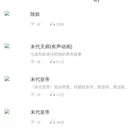
师】
除妖
42
2298
末代天师(有声动画)
七叔和徒弟马四海的离奇故事
49
6.1万
末代皇帝
《末代皇帝》是由周寰、张建民执导，陈道明、蔡远航等主演的28集大型历史题材电视连续剧，讲述了末代皇帝溥仪的一生。
15
2.5万
末代皇帝
12
3429