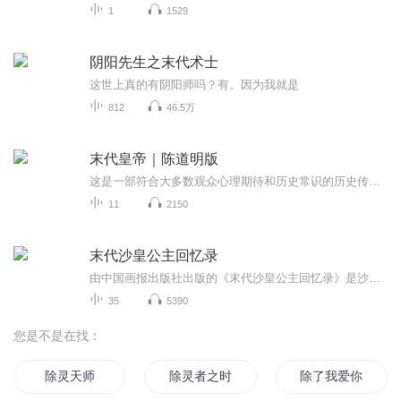
1
1529
阴阳先生之末代术士
这世上真的有阴阳师吗？有。因为我就是
812
46.5万
末代皇帝｜陈道明版
这是一部符合大多数观众心理期待和历史常识的历史传记剧，是对历史的极大尊重，是一个最接近生活原型的溥仪。电视剧《末代皇帝》集历史性、知识性于一体，也是迄今为止对历史场景、宫廷生活礼俗等还原最为准确的国产历史剧之一。
11
2150
末代沙皇公主回忆录
由中国画报出版社出版的《末代沙皇公主回忆录》是沙俄末代公主玛利亚·帕芙洛娃流亡美国期间亲笔撰述的回忆录，以一个皇室成员的身份描述了沙俄的晚景。日俄战争、1905年革命、俄国政治改革、第一次世界大战、1917年革命等重大历史事件与作者的人生经历互...
35
5390
您是不是在找：
除灵天师
除灵者之时间之行
除了我爱你