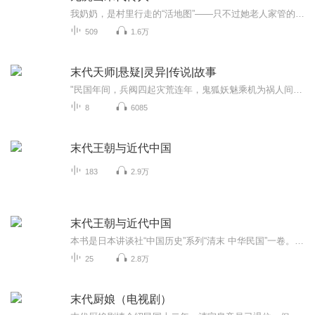
我奶奶，是村里行走的“活地图”——只不过她老人家管的不是阳间路，是阴阳道。从小我在香火符纸边打转，听鬼故事比听童话还熟。别人怕鬼，我小时候的睡前笑话都是黄大仙上岗失败纪实。可谁能想到，长大后我居然“继承家业”，被迫在村里当起了阴阳先生。...
509
1.6万
末代天师|悬疑|灵异|传说|故事
"民国年间，兵阀四起灾荒连年，鬼狐妖魅乘机为祸人间。四大天师宗的麻衣宗传人七叔带着徒弟马四海、小江隐居于清水镇，保一方平安。 同时由天师宗创始人尸仙——王历所留下的青囊尸典的出现，引出各路妖鬼神狐争抢。其中也不乏所谓的正义之士，全因那青囊...
8
6085
末代王朝与近代中国
183
2.9万
末代王朝与近代中国
本书是日本讲谈社“中国历史”系列“清末 中华民国”一卷。《中国的历史》为日本讲谈社百周年献礼之作，是日本历史学家写给大众的中国通史读本。丛书自上古到近代，内容含概量大，撰述者均为日本该领域的代表性学者，作品大多构思巧妙，写法轻松，观点新颖，富于洞见，但同时又吸取了近些年来的诸多学术成果，利用了最新出土的史料，是一套可读性与严肃性兼备的重磅历史佳作本卷作者将19世纪中叶到1936年为止作为一个时代进行叙述，把此阶段的历史归结为“复兴中华的尝试”。作者指出，中国存在地方文化的差异...
25
2.8万
末代厨娘（电视剧）