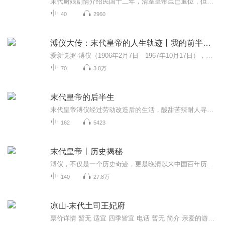
末代厨娘剧情介绍民国十二年，清室皇帝虽已退位，但紫禁城内仍是君君臣臣的小朝廷。民女容儿阴差阳错成为宫女后，与侍卫李琪结下渊源，又因自己聪慧活泼而受溥仪青睐。容儿出于对厨艺的悟性颇受寿喜姑姑赏识。 两宫太监总管孙义仁长期盗窃宫内珍宝，草菅人...
40
2960
溥仪大传：末代皇帝的人生轨迹丨我的前半生丨末代皇帝
爱新觉罗·溥仪（1906年2月7日—1967年10月17日），乳名午格， 字曜之，号浩然。清朝末代皇帝。清宣宗旻宁的曾孙、醇贤亲王奕譞之孙、清德宗载湉之侄，摄政王载沣长子，母亲是苏完瓜尔佳·幼兰。1908年至1912年，1917年7月1日至1917年7月12日两次在位。光...
70
3.8万
末代皇帝的后半生
末代皇帝溥仪经过劳动改造后的生活，酸甜苦辣耐人寻味。
162
5423
末代皇帝丨历史揭秘
溥仪，不仅是一个历史奇迹，更是晚清以来中国百年历史的缩影。他是受害者还是受益者？在痛恨这个傀儡的同时，是否也同情于他颠沛流离的悲苦命运？独特的视角，罕见的史料，换个角度看溥仪！看中国最后一个皇帝的爱恨情仇！溥仪（1906-1967），清朝末代皇帝...
140
27.8万
凉山-末代土司王妃府
票价详情 暂无 适宜 四季皆宜 电话 暂无 简介 亲爱的游客，接下来我要带您参观一下末代土司王妃府，末代土司王妃府有什么特点呢，一起了解一下吧。末代土司王妃府是末代左所土司汉族夫人肖淑明的居所。而土司夫人肖淑明，是女儿国的传奇人物，被称作“摩梭...