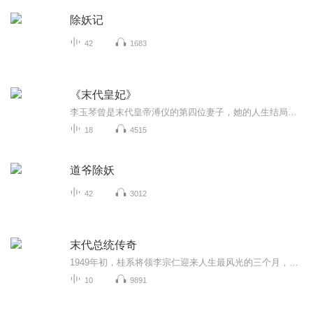
除妖记
42
1683
《末代皇妃》
李玉琴曾是末代皇帝溥仪的第四位妻子，她的人生结局与大时代背景息息相关。1943年，还是中学生的李玉琴被选中成为“福贵人”。同年8月，跟随溥仪出逃失散，辗转流落到天津溥修家，遭受种种虐待，并被限制人身自由。新中国成立后，她摆脱旧伦理的束缚，回到...
18
4515
道爷除妖
42
3012
末代总统传奇
1949年初，桂系将领李宗仁迎来人生最风光的三个月，在民国大陆政权倾覆前，李宗仁取代蒋介石当上了代理总统。然而，覆巢之下，岂有完卵？南京大学申晓云教授讲述《末代总统传奇》，揭秘国民党败逃台湾前 内部分崩离析的最后一幕。
10
9891