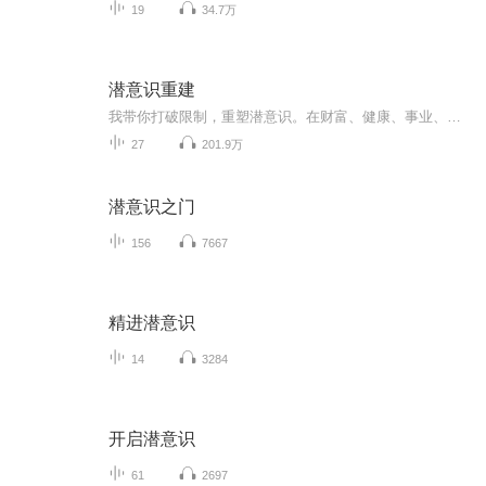
19
34.7万
潜意识重建
我带你打破限制，重塑潜意识。在财富、健康、事业、家庭关系……你将重新种下种子，收获不一样的人生。
27
201.9万
潜意识之门
156
7667
精进潜意识
14
3284
开启潜意识
61
2697