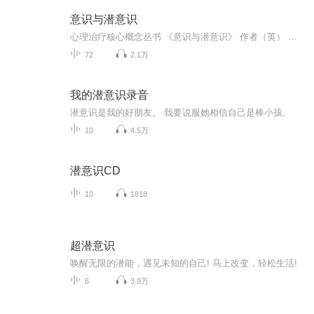
意识与潜意识
心理治疗核心概念丛书 《意识与潜意识》 作者（英） 雅各布斯（南非）爱德华斯 边看边读，因为有学习上的需要，时间紧迫，许多地方不甚完善，还请大家多多包涵。 欢迎各位留言，也很欢迎大家讨论相关的心理学内容，希望能向大家学习。
72
2.1万
我的潜意识录音
潜意识是我的好朋友。 我要说服她相信自己是棒小孩。
10
4.5万
潜意识CD
10
1818
超潜意识
唤醒无限的潜能，遇见未知的自己! 马上改变，轻松生活!
6
3.9万