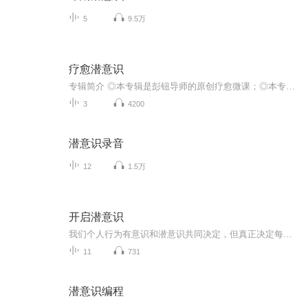
5
9.5万
疗愈潜意识
专辑简介 ◎本专辑是彭钮导师的原创疗愈微课；◎本专辑用冥想的方式，转化负向信念/情绪，植入正向信念/情绪；◎使用方法：可对照自己现阶段想要穿越的课题，针对性挑选某个主题冥想来收听，建议每周只选择1-2个主题，多次重复收听，早晨起床前/晚间入睡...
3
4200
潜意识录音
12
1.5万
开启潜意识
我们个人行为有意识和潜意识共同决定，但真正决定每个人的内心体验的是潜意识，而不是意识。一个人只有开拓了意识的觉察范围，来自潜意识的体验才能得到改变。作者简介。张鸿勋认知科学家 心智开启导师中国第1位智能心智导师阿勋的发明者中国妇女发展基金...
11
731
潜意识编程