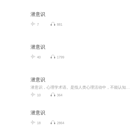
潜意识
7
881
潜意识
40
1799
潜意识
潜意识，心理学术语。是指人类心理活动中，不能认知或没有认知到的部分，是人们“已经发生但并未达到意识状态的心理活动过程”。弗洛伊德又将潜意识分为前意识和无意识两个部分，有的又译为前意识和潜意识。 我们是无法觉察潜意识的，但它影响意识体验的方...
10
364
潜意识
18
2864