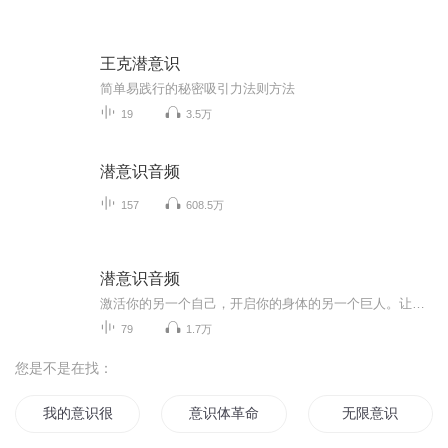
王克潜意识
简单易践行的秘密吸引力法则方法
19
3.5万
潜意识音频
157
608.5万
潜意识音频
激活你的另一个自己，开启你的身体的另一个巨人。让人有动力给思想充电，这样子的一段神秘之旅开启。
79
1.7万
您是不是在找：
我的意识很神奇
意识体革命
无限意识