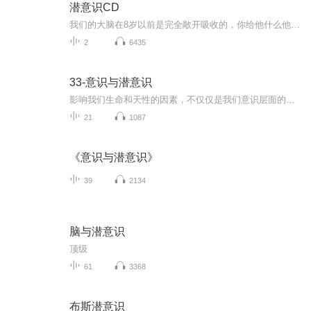
潜意识CD
我们的大脑在8岁以前是完全敞开吸收的，你给他什么他就会执行什么东西。可是8岁之后我们大脑中的左右脑之间就开始关闭起来。在关闭之后我们的大脑对许多东西不再是全盘吸引，而是带着批判阻碍性的。但它还会对一些东西很敏感，比如音乐，比如自己的声音。当你听到你自己喜欢的音乐或听自己的声音的时候是完全接受的，完全没有办法批判阻碍的。 左脑是负责什么的？批判、逻辑、数学、理性分析等；右脑是负责什么的？执行、形象记忆、情感、音乐、图像等。左脑主宰着表意识，是储存出生后学习到的理性知识，称为...
2
6435
33-意识与潜意识
影响我们生命和天性的因素，不仅仅是我们意识层面的内容，更大程度上是我们的潜意识。没有表达出来的愤怒可能会引发躯体症状……
21
1087
《意识与潜意识》
39
2134
脑与潜意识
顶级
61
3368
布斯潜意识