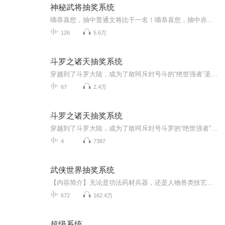
神秘武将抽奖系统
嘀恭喜您，抽中普通文将比干一名！嘀恭喜您，抽中赤兔5元兑换券一张！嘀恭喜您，抽中精品武将后羿一名！嘀恭喜您，抽中锦囊雨女无瓜一件！效果：可使任一目标无法发声十分钟。嘀恭喜您，抽中史诗美女妲己一名！嘀恭喜您，抽中5弹巢左轮一把！嘀恭喜您，抽中神兵青龙偃月刀一把！...
126
5.6万
斗罗之诸天抽奖系统
穿越到了斗罗大陆，成为了敢呵斥封号斗的“绝世强者”圣魂村杰克爷爷的孙子。嗯…这个开局很不错，但是祖上三代，都是觉醒的镰刀or木棍武魂的普通人，这可咋整?好吧，血统不够，金手指来凑!在武魂觉醒的前一天，白歌终于开启了迟到了六年的金指--诸天抽奖...
67
2.4万
斗罗之诸天抽奖系统
穿越到了斗罗大陆，成为了敢呵斥封号斗罗的“绝世强者”圣魂村杰克爷爷的孙子。 嗯……这个开局很不错，但是祖上三代，都是觉醒的镰刀or木棍武魂的普通人，这可咋整？ 好吧，血统不够，金手指来凑！ 在武魂觉醒的前一天，白歌终于开启了迟到了六年的金手指...
4
7387
武侠世界抽奖系统
【内容简介】无论是功法药材兵器，还是人物兽类技艺，只要武侠世界有的，抽奖系统都可以抽到。【作者/主播简介】作者：不死奸臣，网络小说作家，代表作《超级仇恨戒指》《大国贼》。主播：恋恋有声工作室，掷地有声旗下，恋恋有声工作室。【购买须知】1、...
672
162.4万
超级系统