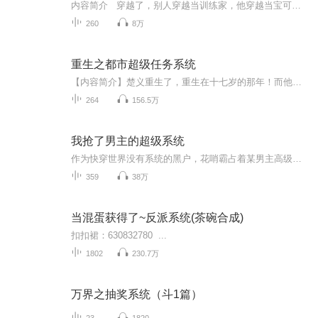
内容简介 穿越了，别人穿越当训练家，他穿越当宝可梦中心男护士——还自带“精灵语满级+亲和力”金手指，能跟伊布谈减肥、和比雕聊饭量、陪圈圈熊偷蜂蜜被大针蜂追着跑！一边用系统面板解析能量方块配方疯狂省钱，一边暗中盯上未来会抛弃小火龙的土豪...
260
8万
重生之都市超级任务系统
【内容简介】楚义重生了，重生在十七岁的那年！而他重生后脑袋中出现了一个神奇的任务系统！诱拐超萌萝莉，保护美女校花，捕获熟女白领，暗杀金融大鳄，大战异能战士，一系列令人匪夷所思的任务奔袭而来！不做？好吧，任务失败，任务人抹杀！且看楚义如何...
264
156.5万
我抢了男主的超级系统
作为快穿世界没有系统的黑户，花哨霸占着某男主高级系统，花着男主积分，住男主房子，顺便使使男主的道具，把男主当成冤大头，在每个世界混得风生水起，大富大贵。直到有一天冤大头找上门来了……ps：非传统快穿文，不攻略，不完成心愿。铁打的反派女主，...
359
38万
当混蛋获得了~反派系统(茶碗合成)
扣扣裙：630832780 ...
1802
230.7万
万界之抽奖系统（斗1篇）
23
1820