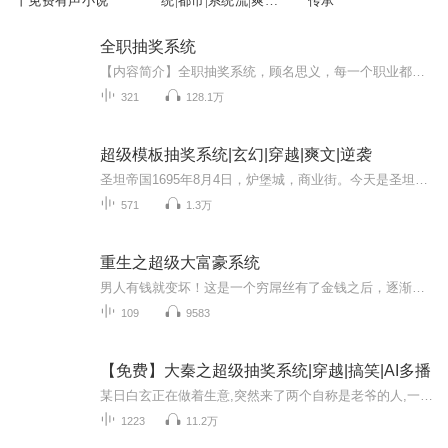
丨免费有声小说
统|都市|系统流|爽
传承
文|AI专辑
全职抽奖系统
【内容简介】全职抽奖系统，顾名思义，每一个职业都能够进行抽奖，每一个职业都能抽到和它有关系的技能。得到它的人，将会成为全职业的顶峰精英。自从得到全职抽奖系统以后，作为厨师，陈泽抽到了食神调料；作为老师，陈泽抽到了真理说服；作为扑街写手，...
321
128.1万
超级模板抽奖系统|玄幻|穿越|爽文|逆袭
圣坦帝国1695年8月4日，炉堡城，商业街。今天是圣坦帝国建国的日子，也就是所谓的国庆节，而帝国的国王也会在这一天亲自巡视帝国所有的大型城市。4点左右，无数的居民纷纷从房屋里起身，早早的便开始了忙碌，为了迎接国王殿下，没有哪个居民会偷懒。6点，...
571
1.3万
重生之超级大富豪系统
男人有钱就变坏！这是一个穷屌丝有了金钱之后，逐渐变成坏人的故事...
109
9583
【免费】大秦之超级抽奖系统|穿越|搞笑|AI多播
某日白玄正在做着生意,突然来了两个自称是老爷的人,一给就是好几个金元宝,打听的事情全都是--“你觉得秦王嬴政如何?大秦国的国运如何？陛下该传位给哪个儿子？白玄对老赵的身份越来越怀疑，直到某日，老赵神秘的对白玄说：白老弟，不装了我摊牌了，我就是皇帝
1223
11.2万