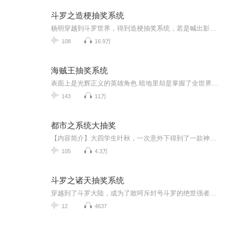
斗罗之造梗抽奖系统
杨明穿越到斗罗世界，得到造梗抽奖系统，若是喊出影视剧/小说/动漫/游戏角色的经典台词，就能随机获得他的一个能力/物品，甚至可以召唤角色登场!“三十年河东，三十年河西，莫欺少年穷!”恭喜宿主说出萧炎的经典台词，获得青莲地心火!“你也想起舞吗?”恭...
108
16.9万
海贼王抽奖系统
表面上是光辉正义的英雄角色.暗地里却是掌握了全世界近三分之一武力的强大BOSS.如果你想和我谈论谈论怎么打垮整个世界.和平万岁.柳伦一面高喊着,一面指挥着小弟们进行着杀人越货的无耻勾当.
143
11万
都市之系统大抽奖
【内容简介】大四学生叶秋，一次意外下得到了一款神奇抽奖系统，而且是专门抽取别人的系统：魂戒药老：出自斗破苍穹，炼药无双。图书馆系统：出自天道图书馆，全知全能。美食系统：出自美食供应商，享尽口福。混沌本源：出自武神，练功无瓶颈。红包系统：...
105
4.3万
斗罗之诸天抽奖系统
穿越到了斗罗大陆，成为了敢呵斥封号斗罗的绝世强者圣魂村杰克爷爷的孙子。嗯这个开局很不错，但是祖上三代，都是觉醒的镰刀or木棍武魂的普通人，这可咋整？好吧，血统不够，金手指来凑！在武魂觉醒的前一天，白歌终于开启了迟到了六年的金手指诸天抽奖系...
12
4637