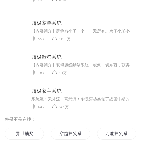
超级宠兽系统
【内容简介】罗承穷小子一个，一无所有。为了小弟小妹的上学费用，父亲因工作经常接触有害性气体，到医院休养治疗而苦苦支撑。和很多人一样，是农村里出来的孩子，京南大学毕业后，他苦苦支撑留在当地城市，目的也只是为了能盼有一个好出路，每月领上多一...
553
315.1万
超级献祭系统
【内容简介】获得超级献祭系统，献祭一切东西，获得天地赏赐，献祭达到条件，就可以获得天地赐予的宝物，功法、异能、属性点、器物。一切应有尽有！【作者/主播】作者：普顿主播：天禧_星辉有声【购买须知】1、本作品为付费有声书，前36集为免费试听，购买...
183
3.1万
超级家主系统
系统流！天才流！高武流！华凯穿越类似于战国中期的世界，这里百国争雄，这里百家齐放，他带着最强家主系统，建立最强大家族，从此登上最高舞台！
646
84.9万
您是不是在找：
异世抽奖
穿越抽奖系统
万能抽奖系统