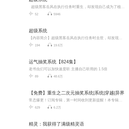
超级黑客岳风在执行任务时重生，却发现自己成为了植物人 不过，他找到了一种控制身体的新方法 ——在自己的大脑里面打造一个『超级系统』！！ 要记忆东西？——设计一个文件系统，然后格式化 大脑要控制双手？ ——编个控...
52
5946
超级系统
【内容简介】超级黑客岳风在执行任务时去世，却发现自己重生成为了植物人韩风。不过，他找到了一种控制身体的新方法——在自己的大脑里面打造一个『超级系统』！ ！【作者/主播简介】作者：疯狂小强，网络小说作家，代表作有《超脑黑客》《玄门妖孽》《超...
194
19.6万
运气抽奖系统【824集】
老书虫们可以加快速度听.主播自己听用的 1.5倍
89
48.6万
【免费】重生之二次元抽奖系统|系统|穿越|异界
常态爆更！订阅专辑，第一时间收到更新提醒！本专辑为单播模式，播放页菜单选项可以切换多款音色，快来试试吧！【内容简介】在一个充满魔法与战斗的异世大陆，石源重生归来，誓要在这片未知世界中崛起。他拥有着与众不同的智慧与勇气，面对强敌毫不退缩。...
629
6.2万
精灵：我获得了满级精灵语