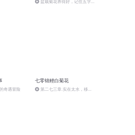
盆栽菊花养得好，记住五字口
诀就OK
事
七零锦鲤白菊花
的奇遇冒险
第二七三章.实在太水，移步
其他，七零土著全，六零每日
更，体谅哈