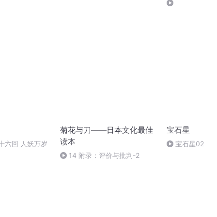
的日本人／05（完结）
菊花与刀——日本文化最佳
宝石星
读本
十六回 人妖万岁
宝石星02
14 附录：评价与批判-2