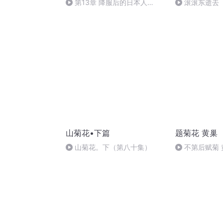
第13章 降服后的日本人
滚滚东逝去
（完）
山菊花•下篇
题菊花 黄巢
山菊花。下（第八十集）
不第后赋菊 