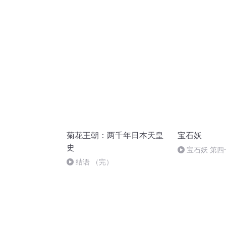
（全集完）
菊花王朝：两千年日本天皇
宝石妖
史
宝石妖 第四
结语 （完）