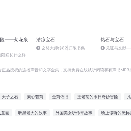
险——菊花泉
清凉宝石
钻石与宝石
玄奘大师传82|归敬书偈
见证与文献—
重阳糕长什么样
含正品授权的连播声音和文字全集，支持免费在线试听阅读和有声书MP3
天子之石
素心若菊
金菊依旧
王老菊的末日奇妙冒险
凡
菊花被爆
风起灵石
菊花诞子记
血蕊雏菊
黑石人生
儿童画
听黑老大的故事
外国美女听传奇故事
晚上该听的恐怖
听妈妈的话故事内容
老汉听老伴电话的故事
小孩吃饭边听故事好