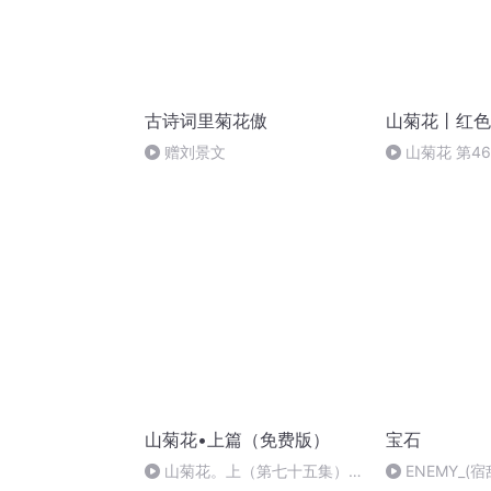
古诗词里菊花傲
山菊花丨红色
赠刘景文
山菊花 第4
章（完）
山菊花•上篇（免费版）
宝石
山菊花。上（第七十五集）
ENEMY_(宿