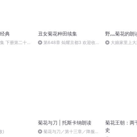
经典
丑女菊花种田续集
野灬菊花的朗
6集 下册第二十二
第648章 灿耀京都3 欢迎收
大娘家里上大
听新专辑哦
菊花与刀 | 托斯卡纳朗读
菊花王朝：两
史
敌)
菊花与刀／第十三章／降服后