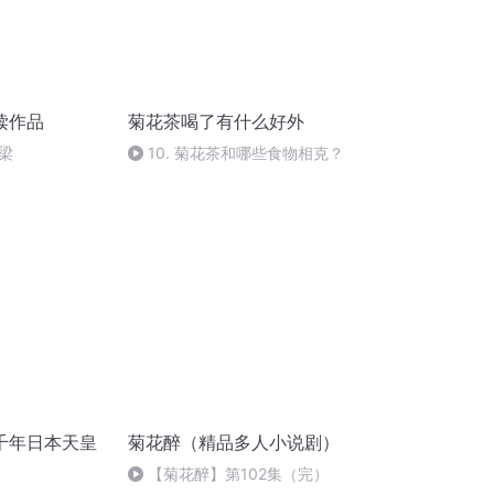
读作品
菊花茶喝了有什么好外
梁
10. 菊花茶和哪些食物相克？
千年日本天皇
菊花醉（精品多人小说剧）
【菊花醉】第102集（完）