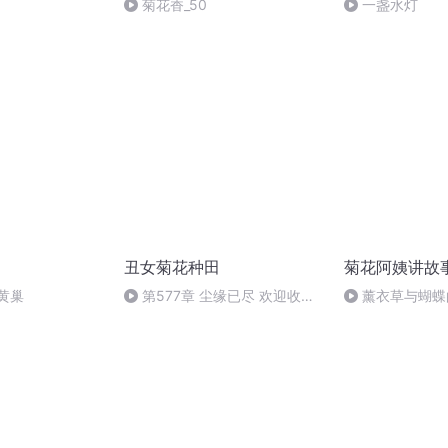
菊花香_50
一盏水灯
丑女菊花种田
菊花阿姨讲故
黄巢
第577章 尘缘已尽 欢迎收听
薰衣草与蝴蝶
新专辑《丑女菊花种田续集》