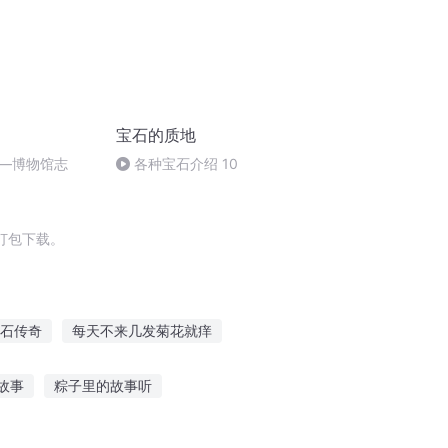
宝石的质地
—博物馆志
各种宝石介绍 10
打包下载。
石传奇
每天不来几发菊花就痒
往事人淡如菊
雏菊之恋
皇石世界
故事
粽子里的故事听
吗
座机怎样听故事视频播放