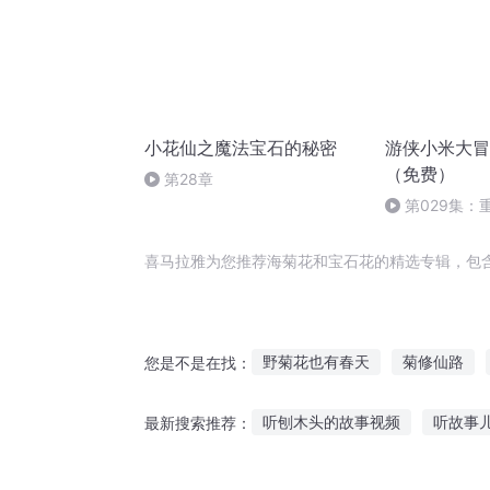
小花仙之魔法宝石的秘密
游侠小米大冒
（免费）
第28章
第029集：
喜马拉雅为您推荐海菊花和宝石花的精选专辑，包
野菊花也有春天
菊修仙路
您是不是在找：
花开满雏菊
穿成一朵小雏菊
听刨木头的故事视频
听故事
最新搜索推荐：
石云天传奇
大波斯菊
变大的老鼠听故事视频
乌鸦