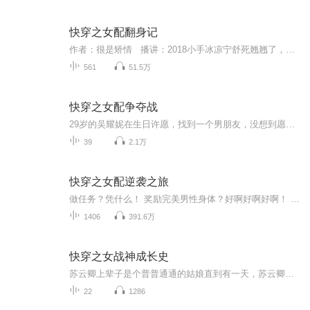
快穿之女配翻身记
作者：很是矫情 播讲：2018小手冰凉宁舒死翘翘了，又好运成了替苦逼炮灰逆袭的任务者。于是，宁舒在一个又一个世界中，扮演各种人生，遇到各种‘你无情，你冷酷，你无理取闹’的人。遇到各种各样批量发售的白莲花，绿茶biao，，世界还能不能有点真善美！？宁舒怒吼:“你们这些渣渣，我只是来逆袭的，请不要妨碍我完成任务。”穿越主角，重生主角，只有不努力的任务者，没有撬不掉的主角光环。宁舒不得不苦逼地一个世界一个世界捡节操。
561
51.5万
快穿之女配争夺战
29岁的吴耀妮在生日许愿，找到一个男朋友，没想到愿望成真了。不要问我吴耀妮性格，一个字总结＂装＂。如果一定要形容的话，只能说纯的过白莲花，冷得过特工，美的过西施，可爱过泰迪！系统承诺：只要胜得过原女主，一切皆有可能。吴耀妮（期待）：那我怎样才算胜得过女主？系统（白眼）：这都不知道，当然是夺到男主男配呀！ 主播用名：若城迷离（曾用）、若城小曦（曾用）、帝凉曦（现用）
39
2.1万
快穿之女配逆袭之旅
做任务？凭什么！ 奖励完美男性身体？好啊好啊好啊！ 取向？姐就喜欢软萌妹子怎么了，碍你什么事儿了！ 任务难度？不就是女配逆袭大逆袭么，简单。 让渣男反派都爱上我？呵呵，姐原来是要扮演垃圾箱么。 演技？开玩笑，没有演技那一堆影后奖杯你以为姐买来...
1406
391.6万
快穿之女战神成长史
苏云卿上辈子是个普普通通的姑娘直到有一天，苏云卿穿越了伟大的晋江系统告诉她：秀秀你的目标是做个武安君么么哒！然而……苏云卿：武安君是啥？武安者，以武功治世、威信安邦誉名，历朝历代国之能安邦胜敌者号“武安”苏云卿：……你怎么不找个哈士奇来...
22
1286