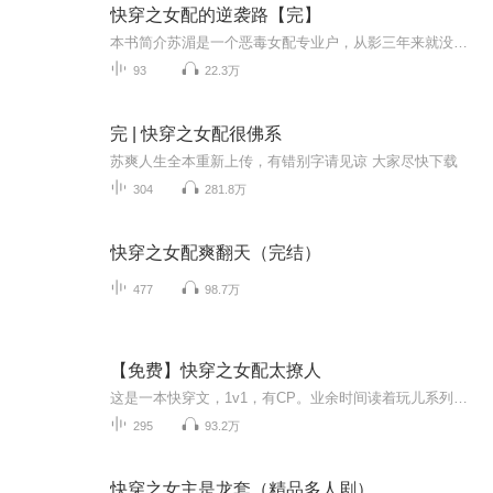
快穿之女配的逆袭路【完】
本书简介苏湄是一个恶毒女配专业户，从影三年来就没有饰演过一个正面角色，形象之恶毒深入人心，结局之凄惨大快人心，网络上的黑粉已经为她设计了250种死法，也许是民怨太深的原因，苏湄终于在万众期待之下被掉下来的悬挂式摄像机砸到了头，于是她悲催地发现，自己一次又一次地穿越到了不把她写死就对不起人民对不起党的剧本当中…… 其实这是一个女配踹倒女神,推到男神的励志故事! 苏湄：剧本大神求放过！ 剧本大神：乖，到我碗里来！
93
22.3万
完 | 快穿之女配很佛系
苏爽人生全本重新上传，有错别字请见谅 大家尽快下载
304
281.8万
快穿之女配爽翻天（完结）
477
98.7万
【免费】快穿之女配太撩人
这是一本快穿文，1v1，有CP。业余时间读着玩儿系列，喜欢的小伙伴儿们请点击订阅或关注噢！***********世界一：流氓校霸世界二：民国少帅世界三：高冷师尊世界四：忠犬弟弟世界五：邪魅厂公世界六：异族蛮王世界七：傲娇大神世界八：腹黑妖王世界九：呆萌...
295
93.2万
快穿之女主是龙套（精品多人剧）