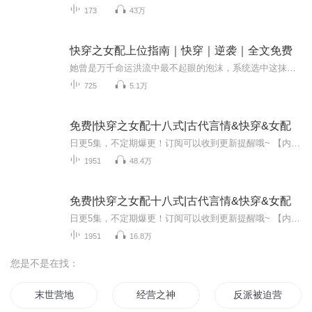
173
43万
快穿之女配上位指南｜快穿｜逆袭｜全文免费
她曾是万千命运洪流中最不起眼的泡沫，系统选中这抹不甘的残魂，开启了一场撕裂剧本的复仇之旅。穿梭于崩坏的小世界，每一次睁眼都是他人写好的绝境——冷宫枯井里的哑巴宫女、被顶替人生的下乡知青、全网唾骂的娱乐圈替身......那些被碾碎的名字，终将在...
725
5.1万
免费|快穿之女配十八式|古代言情&快穿&女配
日更5集，不定期爆更！订阅可以收到更新提醒哦~ 【内容简介】 在帝王朝代的辉煌背景下，谢彦辰，一位深得臣民爱戴的明君，与江子兮——出身官宦人家的绝世佳人，自幼定下婚约。然而，江子兮的嫉妒之心让她对其他妃子施加刁难，终被贬至冷宫。几载后，她痛...
1951
48.4万
免费|快穿之女配十八式|古代言情&快穿&女配
日更5集，不定期爆更！订阅可以收到更新提醒哦~ 【内容简介】 宫廷深锁的红墙内，曾是皇后宠妃的江子兮，因爱成恨，却在命运的逆转中被神秘系统带入小说世界。作为女配，她怀抱重获生命的愿望，目标只有一个——夺回皇上谢彦辰的全部爱意，挑战当红女主方...
1951
16.8万
您是不是在找：
末世营地
经营之神
反派被迫营业中