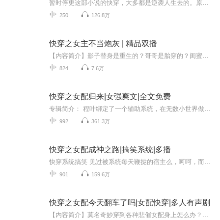
暂时停更这部小说的快穿，大多都是逆袭人生去的。原来的女主男主大多三观不正，所以需要快穿者去逆袭。 接受不了这类剧情的不要听！！这部快穿小说，个人很喜欢，主角作为快穿任务者，做任务都是兢兢业业，干脆利落，没有感情线，不在快穿世界里谈恋爱，所...
250
126.8万
快穿之女主不当炮灰 | 精品双播
【内容简介】影子替身是重生的？哥哥是胎穿的？闺蜜是表面姐妹。。。。。。女主成了炮灰？不怕不怕，我有车票在手，不当炮灰，要崛起！【作者/主播简介】作者：心晴花开主播：京墨配音【购买须知】1、本作品为付费有声书，前47集为免费试听，购买成功后，...
824
7.6万
快穿之女配归来|女强爽文|全文免费
专辑简介： 程叶绑定了一个辅助系统，在无数小世界做维护剧情的辅助任务，说白了就是当女配或炮灰，用自己的卑微去成全别人的伟大。迷茫、执着、疯狂、想爱不能爱、想得得不到，程叶经历了太多失败与痛苦。当她大彻大悟并决定解除绑定回到原世界时，却在...
992
361.3万
快穿之女配成神之路|搞笑系统|多播
快穿系统搞笑 见过被系统每天鞭挞的宿主么，呵呵，而且还是自己作的。自己挖坑自己埋，忍吧，没辙啊!穆九璃死了，被系统选中，开启了她快穿的旅程。 第一个世界：穿越到了一个爹不疼妈不爱的恶毒女配身上，为了得到男主的心而各种作死，穆九璃发誓珍...
901
159.6万
快穿之女配今天翻车了吗|女配快穿|多人有声剧
【内容简介】莫名奇妙穿到各种悲催女配身上怎么办？做学霸、读人心、当主播、学厨艺……至于恋爱嘛，你若盛开，良人自来。【作者/主播】作者：仗剑老酸菜，咪咕阅读签约作家，代表作《快穿之女配今天翻车了吗》等，写一切白日梦里的故事，爱幻想的现实主义...