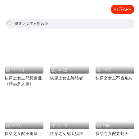
打开APP
快穿之女主只想营业
313.5万
36.6万
5.9万
快穿之女主只想营业
快穿之女主终结者
快穿之女主不当炮灰
（精品多人剧）
20.7万
51.4万
4768
快穿之女配不炮灰
快穿之女配太猖狂
快穿之女配要翻天