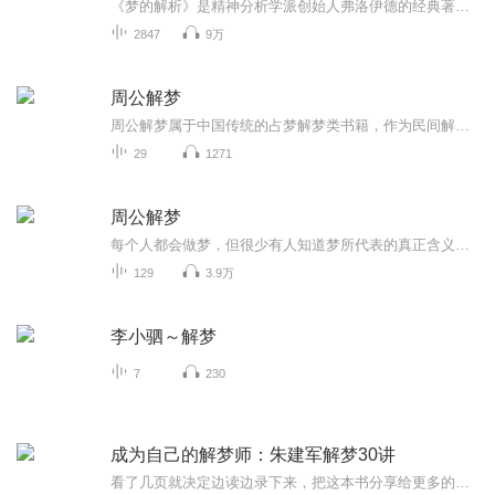
《梦的解析》是精神分析学派创始人弗洛伊德的经典著作，于 1900 年出版，被誉为 “改变人类自我认知的三大经典之一”。书中，弗洛伊德打破传统对梦的神秘化解读，提出核心观点：梦是 “潜意识欲望的满足”。他认为，梦境中的显性内容（可直接回忆的情节）...
2847
9万
周公解梦
周公解梦属于中国传统的占梦解梦类书籍，作为民间解梦经验的汇编，属于民俗文化的一部分。又与占卜、相术、风水并列，通过梦境预测吉凶祸福，带有玄学术数的神秘色彩。另外，现代心理学将梦视为潜意识反映，周公解梦虽非科学，但可视为古人对心理现象的朴...
29
1271
周公解梦
每个人都会做梦，但很少有人知道梦所代表的真正含义。更不明白那其实是一种预兆，提示着即将发生在我们身上的事情，究竟是福还是祸！就像地震之前，猫狗行为会出现异常；洪涝的前几天，蚂蚁会不眠不休的搬家一样，每当生活发生重大变化之前，梦其实都在为...
129
3.9万
李小驷～解梦
7
230
成为自己的解梦师：朱建军解梦30讲
看了几页就决定边读边录下来，把这本书分享给更多的朋友。文字是朱建军老师一如既往的讲述风格，大道至简、轻松自然，不论是专业人士还是零心理学基础，都能明白并从中获益。朱建军老师30年解梦技术精华解梦，了解你不知道的自己梦是什么？我们每个人每天...