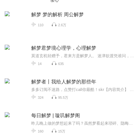
读心
解梦 梦的解析 周公解梦
110
2.6万
解梦君梦境心理学，心理解梦
莫道玄机轻赠予，君来方是解梦人。 迷津欲渡凭谁问，君指莲舟入幻尘。「熬夜做梦？不如躺着提升！ ——毕竟人有一生，梦有万万生！ 梦里当英雄，现实更从容； 解梦+自察=偷偷变厉害 （白天努力搬砖，夜晚梦里挖金矿）」这两天做梦了吗？来找我聊天吧，
14
635
解梦者丨我给人解梦的那些年
多多订阅不迷路，点赞打call你最酷！skr【内容简介】 梦是第六感，如幻似虚；梦是预言相，暗示凶吉；我是周扬，代人解梦，揭秘梦境背后的诡谲玄机，胆小勿入.........【作者】悬剑【主播团队】高冷的红烧肉愚三笑公孙大头匿名的小面芬兰墨轩沐格爱睡觉【制...
324
95.5万
每日解梦 | 璇玑解梦阁
昨儿晚上做的梦想起来了吗？虽然梦看起来琐碎、隐晦、千奇百怪，但它并不是无意义的。读懂了梦，就有机会读懂内心深处隐藏的自己
160
15万