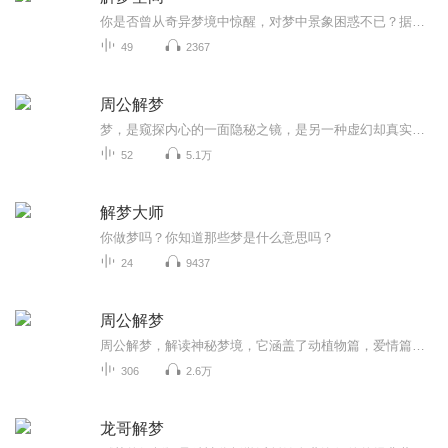
你是否曾从奇异梦境中惊醒，对梦中景象困惑不已？据统计，人一生平均会做超 10 万个梦 ，这些梦宛如神秘密码，隐藏着内心奥秘。我们的有声书专辑以《周公解梦》为蓝本，融合古人智慧与现代视角，为你全面解析梦境。从常见的生活场景，到奇幻的神鬼异象，从...
49
2367
周公解梦
梦，是窥探内心的一面隐秘之镜，是另一种虚幻却真实的人生体验。正如庄周梦蝶，我们常常会被奇异怪诞的梦境所震惊，并感到迷惑。它意味着什么？它在暗示些什么？梦是窃听自己潜意识和意识相互交流的机会，它为人们打开了通往自我整合的大门钥匙。梦是一种奇异现象，而做梦的经验，也是人所共有的。但在人类文化中，无论古今中外，对梦的了解，始终是一个谜。在未开发的部落社会里，往往把梦看成是神的指示或魔鬼作祟，固不足为奇。即使在现代化的文明社会里，仍然有着对梦的诸多迷信。在我国的文化中，有关梦的故事更...
52
5.1万
解梦大师
你做梦吗？你知道那些梦是什么意思吗？
24
9437
周公解梦
周公解梦，解读神秘梦境，它涵盖了动植物篇，爱情篇，生活篇，地理篇，文化篇等形形色色的梦境场景及对应的解析，为我们了解梦境提供了一个独特的视角
306
2.6万
龙哥解梦