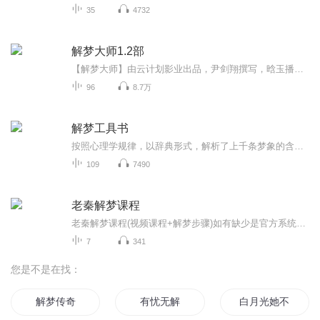
35
4732
解梦大师1.2部
【解梦大师】由云计划影业出品，尹剑翔撰写，晗玉播讲的一本现实主义清科幻小说由本书改编的电视剧正在筹拍中。 有这样一种人，他们或者研究“弗洛伊德”，或者醉心于“周公解梦”，但是当夜幕降临，他们躲在阴影里中，静静等着你入眠……他们被称作“解梦师”，解读、复制、控制、篡改他人的梦为生！这是一部融合东方古典玄学和西方现代心理学的都市悬疑小说。当享誉全球的心理学女博士，遭遇浪迹市井的周公传人——噩梦，正在上演！每个人都有秘密，隐藏最深的那个，就...
96
8.7万
解梦工具书
按照心理学规律，以辞典形式，解析了上千条梦象的含义。作为心理学大众读物，既具答疑解惑的实用性、指导性、趣味性，更是洞悉心灵密码，更好了解自我、完善自我的一面镜子。
109
7490
老秦解梦课程
老秦解梦课程(视频课程+解梦步骤)如有缺少是官方系统删除，后期发现会补上，记得收藏关注
7
341
您是不是在找：
解梦传奇
有忧无解
白月光她不解风情