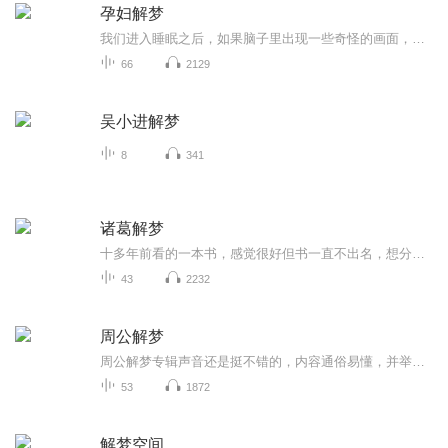
孕妇解梦
我们进入睡眠之后，如果脑子里出现一些奇怪的画面，这就是做梦，做梦是人类的一种正常生理现象。有些时间做的梦和现实生活中发生的一些事有关联。有些孕妇在怀孕晚上睡觉的时候会做各种各样的梦，许多孕妈们都说梦过照镜子、猪、被猪药等等，我们来看看是...
66
2129
吴小进解梦
8
341
诸葛解梦
十多年前看的一本书，感觉很好但书一直不出名，想分享给大家听听。更新是抽疯式的，所以别催，催也没用。录音是手机直接录的，没有剪辑...
43
2232
周公解梦
周公解梦专辑声音还是挺不错的，内容通俗易懂，并举例说明，精选了热门问题，进行分析思考，然后回答。希望大家可以订阅我的专辑，并关注我，欢迎评论、转发、收藏、点赞，投月票，希望让更多的人看到，帮助到更多人。
53
1872
解梦空间