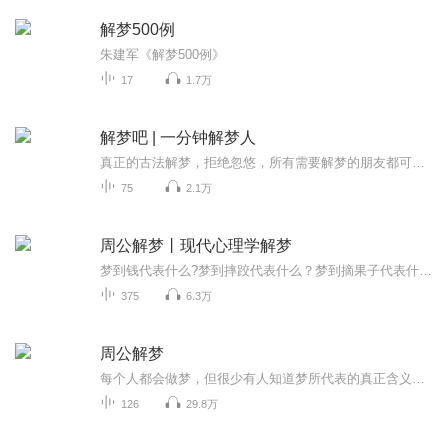
解梦500例
朱建军《解梦500例》
17
1.7万
解梦吧 | 一分钟解梦人
真正的古法解梦，拒绝忽悠，所有需要解梦的朋友都可以给我留言。...
75
2.1万
周公解梦丨现代心理学解梦
梦到钱代表什么?梦到摔跤代表什么？梦到摘果子代表什么？梦到你爱的人代表什么？千奇百怪的梦，总有你想要的答案想知道可以进来专辑免费解答你的疑惑
375
6.3万
周公解梦
每个人都会做梦，但很少有人知道梦所代表的真正含义。更不明白那其实是一种预兆，提示着即将发生在我们身上的事情，究竟是福还是祸！ 就像地震之前，猫狗行为会出现异常；洪涝的前几天，蚂蚁会不眠不休的搬家一样，每当生活发生重大变化之前，梦其...
126
29.8万