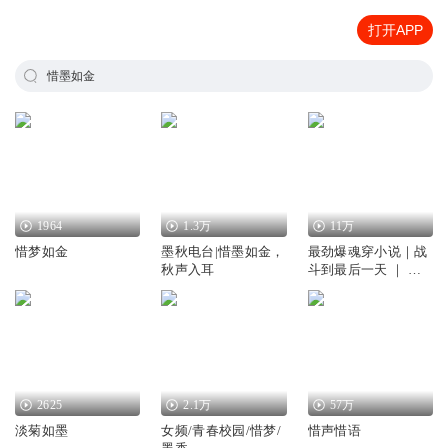
打开APP
惜墨如金
1964
1.3万
11万
惜梦如金
墨秋电台|惜墨如金，
最劲爆魂穿小说｜战
秋声入耳
斗到最后一天 ｜ 作
者：惜墨如金
2625
2.1万
57万
淡菊如墨
女频/青春校园/惜梦/
惜声惜语