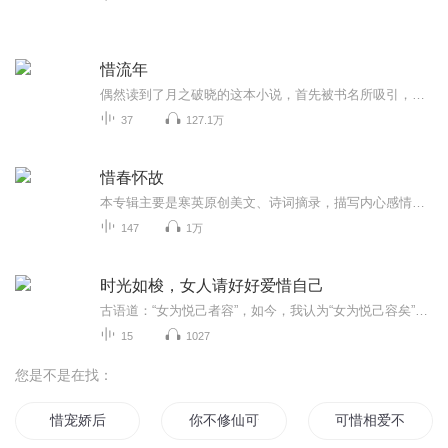
惜流年
偶然读到了月之破晓的这本小说，首先被书名所吸引，慢慢读下去后，被故事情节所打动，因此产生了创作的冲动，用婉转的声音演绎出来，与我的听友们分享。 故事梗概： 叶与析经常想，如果当初那个人没有走进她的生活，那么以后的日子会不会有那么多悲悲喜喜，不过，自己的性子本就是那样，就算那人不出现，也会有别人。命运让两人那样撞到一起，莫不是缘分若此。 一切既然都是流年的安排，那何不好好的珍惜，难道要一次又一次的错过？也许，在她还在犹豫之时，他会先一步握住她的双手，说，我不想，再也不想。
37
127.1万
惜春怀故
本专辑主要是寒英原创美文、诗词摘录，描写内心感情世界从相识相知、相思相忘的小故事…以及喜欢的古人诗词和朋友的诗歌作品汇集…
147
1万
时光如梭，女人请好好爱惜自己
古语道：“女为悦己者容”，如今，我认为“女为悦己容矣”更为洒脱、自由。一个拥有智慧的女人，气质一定高贵并且迷人。三十岁之前，容颜是父母给的，三十岁之后，容颜需要靠自己。找到属于自己的品位，知道怎样打扮自己，用气质和活力来武装自己，活出自己的独特与精彩。做智慧女人，需要知识、胆量、见识，集柔美和坚韧于一体，懂得大爱和小爱，通过气质培养、口才、为人处世等方面自我修炼，培养独立意识，懂得自我调节与控制情绪，保持身心愉悦、自尊、自爱、自立、自强。时光如梭，女人，请好好爱惜自己！找回那些本该属于自己的美好事物和幸福时光，并在以后的岁月中发现和体验更多美好温暖的东西……
15
1027
您是不是在找：
惜宠娇后
你不修仙可惜了
可惜相爱不能在一