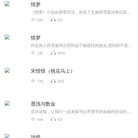
惜梦
《惜梦》小说由墨香所写，讲述了主角薛雪凝沫雨在面对情感与回忆时的成长与抉择。小说以细腻的笔触描绘了青春的喜怒哀乐，以及在爱情与亲情中的挣扎与成长
620
3万
惜梦
作品简介薛雪凝再次回到这个她曾经的故乡,受到的不是上天的眷恋,而是亲情的背叛曾经的一切如今都不再属于她了,所以最后决定带着那颗伤痕累累的心再次离开,忘记了那里所有的一切,她最亲再爱的人,重新展开新的生活,可是来老天似乎在给她开玩笑,那边的人却为...
239
8379
宋惜惜（桃花马上）
770
23万
墨浅与数金
坚持读报，让我们一起来探寻比早更早的金融科技动向吧！（信息来源包括但不限于：金融时报、未央网、金融科技时代、金融电子化。作者视角：金融科技人员）
534
5万
珍惜