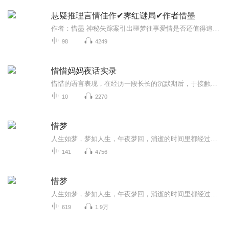
悬疑推理言情佳作✔霁红谜局✔作者惜墨
作者：惜墨 神秘失踪案引出噩梦往事爱情是否还值得追逐 悬疑推理现代言情 简介：釉如雨后霁霞飞。随着‘千窑一宝’的神秘失踪，一路追踪，一往情深。前尘往事，烈女的血祭；现世情愫，利欲的诱惑。爱情之路山高水长，在这个物质的年代，贞烈的爱情是否还值得追逐，他们还能否到达幸福的彼岸…… 本专辑仅用于读书会推文赏析课件片段， 非商用非盈利， 希望大家多支持作者的作品！ This al...
98
4249
惜惜妈妈夜话实录
惜惜的语言表现，在经历一段长长的沉默期后，于接触英文1.5年时发生第一次语言爆发，此后语言表现飞速完善与丰富，发展轨迹与母语一致。在本专辑，惜惜妈妈现场录制自己与惜惜夜晚睡前的真实对话，借以展现惜惜听说能力的发展与成果，帮助家长拥有希望与信心。
10
2270
惜梦
人生如梦，梦如人生，午夜梦回，消逝的时间里都经过些什么？都失去了些什么？亲情，爱情还是对从前的记忆，到底该不该值得珍惜，想要再次拥入怀中的情感该不该把握住？我不知道，你知道吗？看看薛雪凝在这个问题上是怎么处理的？又是怎样成长学会放下的。
141
4756
惜梦
人生如梦，梦如人生，午夜梦回，消逝的时间里都经过些什么?都失去了些什么?亲情，爱情还是对从前的记忆，到底该不该值得珍惜，想要再次拥入怀中的情感该不该把握住?我不知道，你知道吗?看看薛雪凝在这个问题上是怎么处理的?又是怎样成长学会放下的。
619
1.9万