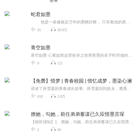
墨香
蛇君如墨
他是一条修炼近万年的墨蚺巨蟒， 只等着他的第九次天劫后，就能位列仙班，他盼着这个时候，可是这天上掉下了一个女人？ 这个女人还是他苦苦追寻的恩人渔娘？ 看来，他不把这恩给报了，他是成不了仙了！ 那就赐她一生荣华富贵...
31
30.8万
青空如墨
青空如墨 心素如简这里收录之前用青墨的名字时所做的部分直播节目录音
9
1万
【免费】惜梦 | 青春校园 | 惜忆成梦，墨染心澜
讲述了薛雪凝的青春成长故事。薛雪凝回到故乡，遭遇亲情背叛，伤心之下决定离开，忘却一切重新生活。然而，命运弄人，故乡的人又来到了她所在的地方。在校园生活中，薛雪凝经历了许多波折，有篮球赛、舞会、话剧排练等活动，也遭遇了被朋友嫁祸、被绑架等...
618
2.8万
撩她，勾她，前任弟弟蓄谋已久应惜墨言琛
【收听须知】1、撩她，勾她，前任弟弟蓄谋已久应惜墨言琛2、由于音频节目更新的比较慢，如想快速阅读小说文字版的全部章节，请在微信中搜索公/众/号【毛毛虫文学】，关注后，并在公/众/号中回复：【1185】，便可快速阅读小说文字版全集。（注意：需要在公/...
2
66