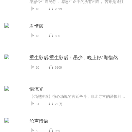
感恩今生遇见你， 感恩生命中的所有相遇， 苦难是通往辉煌的阶梯， 感谢给自己生命带来挫折的人。 上善若水， 善念是阳光， 谁言寸草心，报得三春晖， 百善孝为先， 啥都可以等，唯独敬孝不可以等。 梦之所达， 心之所向， 谆谆进发， 何来寂寞， 感恩惜福， 处处朝霞。
10
2099
君惜颜
18
850
重生影后/重生影后：墨少，晚上好/ 顾惜然
20
6909
惜流光
【强烈推荐】惊心动魄的宫廷争斗，非比寻常的爱恨纠葛【内容简介】九年前一场宫廷政变，熹庆朝江山易主，京都流血夜无数反对女帝登位的忠臣被斩杀抄家，孤女薇宁死里逃生。九年后的她已是江南梅庄庄主，逢女帝开女科选女官，她花名叶薇报考辗转回到京城，...
61
2.6万
沁声惜语
3
959