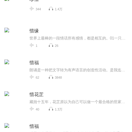
344
1.4万
惜缘
世界上最棒的一段情话所有感情，都是相互的。01一只羊爱上了一头驴，驴说：“你能允许我吼你，踢你，就证明你爱我。”于是羊就迁就、忍耐，接受驴子连踢带吼。一年，二年……十年，终于羊离开了驴。有人问羊10年都坚守了，为什么不坚持一辈子呢？羊的答案...
1
26
惜福
朗诵是一种把文字转为有声语言的创造性活动。是我迄今为止最挚爱的兴趣爱好，因为喜欢，因为挚爱，所以对于大多数朗诵文章基本能把握好文章独有的韵律和节奏，给听众带来身临其境的感受。希望把更多的好声音，好文章带给喜欢听我诵读的朋友们。
62
3848
惜花芷
藏拙十五年，花芷原以为自己可以做一个最合格的世家千金安稳一辈子，可当花家大厦将倾，她不得不展露锋芒出面撑起这个风雨飘摇的家，抛头露脸是常态，打马飞奔也常有，过不去了甚至带着弟妹背着棺材以绝户相逼，不好惹的名声传遍京城，她做好了家族一朝反...
40
1.3万
惜福