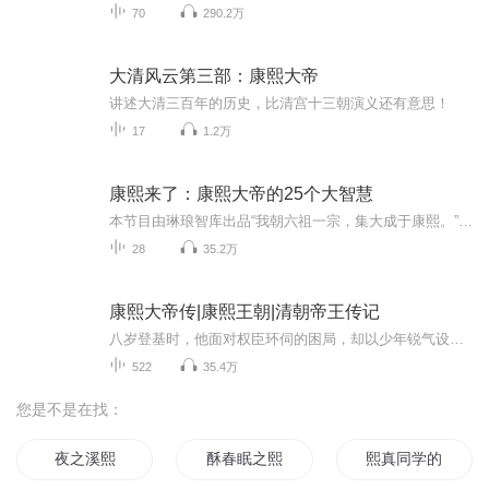
70
290.2万
大清风云第三部：康熙大帝
讲述大清三百年的历史，比清宫十三朝演义还有意思！
17
1.2万
康熙来了：康熙大帝的25个大智慧
本节目由琳琅智库出品“我朝六祖一宗，集大成于康熙。”——曾国藩十七世纪的法国传教士白晋说：“康熙帝具备天下所有人的优点；在全世界的君主中，康熙帝应列为第一等的英主。”日本人评价康熙帝为“上国圣人”，朝鲜人更认为“康熙，千古英杰也。”但真...
28
35.2万
康熙大帝传|康熙王朝|清朝帝王传记
八岁登基时，他面对权臣环伺的困局，却以少年锐气设下巧计，一举擒获专权者，亲手掀开亲政篇章。亲政后，他一边在御座前听政纳谏，感念祖母扶持之恩，一边开科取士、主张 “满汉一视”，悄悄化解着朝堂深处的民族隔阂。战场之上，他是运筹帷幄的统帅：力排...
522
35.4万
您是不是在找：
夜之溪熙
酥春眠之熙月无双
熙真同学的黑白道