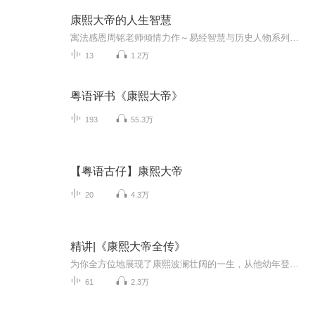
康熙大帝的人生智慧
寓法感恩周铭老师倾情力作～易经智慧与历史人物系列专题讲座[玫瑰][玫瑰][玫瑰]身为华人，别存有外国的月亮比中国圆，可不知自家月亮更加迷人，本次专辑讲座周铭老师将不断透过精准独到慧眼，入情入理的剖析，让我们重新认识中华文化，历久弥新得深远价值，再度唤回我们身为华人的尊严本期专辑讲座为：康熙大帝的人生智慧收听指南下载喜马拉雅电台搜索宗铭堂即可收听
13
1.2万
粤语评书《康熙大帝》
193
55.3万
【粤语古仔】康熙大帝
20
4.3万
精讲|《康熙大帝全传》
为你全方位地展现了康熙波澜壮阔的一生，从他幼年登基，在复杂的政治局势中周旋，智擒鳌拜，夺回朝政大权，彰显出非凡的胆识与智谋；到平定三藩之乱，稳定西南局势，展现出卓越的军事领导才能与坚毅果决。他又东收台湾，使宝岛重归版图，加强了国家的统一...
61
2.3万