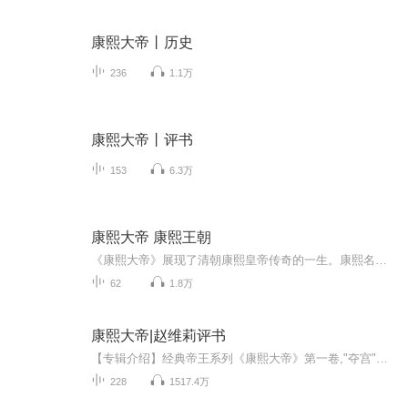
康熙大帝丨历史
236
1.1万
康熙大帝丨评书
153
6.3万
康熙大帝 康熙王朝
《康熙大帝》展现了清朝康熙皇帝传奇的一生。康熙名爱新觉罗・玄烨，他八岁登基，面对复杂的局势。彼时鳌拜专权，康熙年少却有非凡的智慧与胆识，他暗中训练侍卫，巧妙设计生擒鳌拜，成功夺回朝廷大权。此后，康熙展现出卓越的治国才能，削平三藩之乱，稳...
62
1.8万
康熙大帝|赵维莉评书
【专辑介绍】经典帝王系列《康熙大帝》第一卷,"夺宫"。康熙八岁即位，由顺治遗命，以索尼、苏克萨哈、遏必隆和鳌拜四人为辅臣。康熙自幼聪慧早熟。他一方面秘密拜落第举人、江南才子伍次友为师，勤奋学习历朝皇帝的治国经验；另一方面又以贴身侍卫魏东亭为...
228
1517.4万