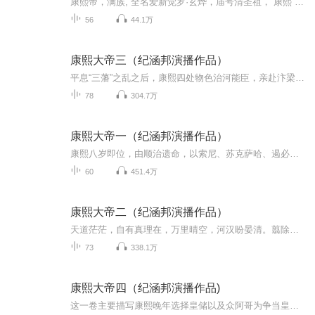
康熙帝，满族, 全名爱新觉罗·玄烨，庙号清圣祖，“康熙”为其年号，清朝习惯以年号称呼皇帝。 康熙8岁即位，16岁时铲除了权臣鳌拜，开始亲政，他是中国历史上在位时间最长的皇帝，在位执政长达61年。
56
44.1万
康熙大帝三（纪涵邦演播作品）
平息“三藩”之乱之后，康熙四处物色治河能臣，亲赴汴梁，视察黄河，任用能臣疏浚漕运，终使黄河变清；此卷中又一批新的艺术形象活跃在读者面前：如风流倜傥的高士奇，清廉固执的于成龙，犯颜批鳞的郭琇，栉风沐雨的陈潢，拔箭啖珠的施琅，行乞街头的“香...
78
304.7万
康熙大帝一（纪涵邦演播作品）
康熙八岁即位，由顺治遗命，以索尼、苏克萨哈、遏必隆和鳌拜四人为辅臣。其中鳌拜居功自傲，专横跋扈，待老臣索尼病死后，他拉拢遏必隆，处死了不与他合作的苏克萨哈，更是朝政独揽，经常咆哮金殿，强制康熙屈从他的意愿。康熙十四岁亲政，但鳌拜不仅不还...
60
451.4万
康熙大帝二（纪涵邦演播作品）
天道茫茫，自有真理在，万里晴空，河汉盼晏清。翦除鳌拜恶势力后，年轻的康熙自掌朝政，但国库空虚，人心浮动，可谓四面楚歌：南面，以吴三桂为首的“三藩”拥兵百万，谋反称帝；北部，察哈尔反清铁骑，乘虚袭京；西方，汪士荣屠戮钦差，长安兵变。而以反...
73
338.1万
康熙大帝四（纪涵邦演播作品)
这一卷主要描写康熙晚年选择皇储以及众阿哥为争当皇储勾心斗角的故事。康熙晚年出现了诸多弊政，吏治败坏，贪风炽盛，冤案丛生，田赋不均，土地高度集中，百姓贫苦，民变时起。皇亲旧勋借支国库库银，致使国库亏空。众阿哥觊觎皇位，各自结党营私……大治...