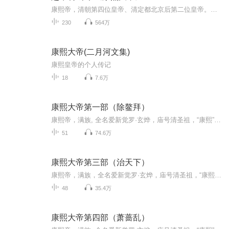
康熙帝，清朝第四位皇帝、清定都北京后第二位皇帝。年号康熙 。蒙古人称为恩赫阿木古朗汗或阿木古朗汗(蒙语"平和宁静"之意，为汉语"康熙"的意译)。康熙帝8岁登基，14岁亲政，在位61年，是中国历史上在位时间最长的皇帝。少年时就挫败了权臣鳌拜，成年后先后平定三藩、收复台湾（郑氏台湾）、亲征噶尔丹、保卫雅克萨（驱逐沙俄侵略军），以尼布楚条约确保清王朝在黑龙江流域的领土控制，创立"多伦会盟"取代战争，联络蒙古各部。康熙帝是中国统一的多民族国家的捍卫者，奠定了清朝兴盛的根基，开创出康乾盛世的局面，被后世学者尊为“千古一帝”，庙号圣祖，谥号合天弘运文武睿哲恭俭宽裕孝敬诚信功德大成仁皇帝，葬于景陵。
230
564万
康熙大帝(二月河文集)
康熙皇帝的个人传记
18
7.6万
康熙大帝第一部（除鳌拜）
康熙帝，满族, 全名爱新觉罗·玄烨，庙号清圣祖，“康熙”为其年号，清朝习惯以年号称呼皇帝。 康熙8岁即位，16岁时铲除了权臣鳌拜，开始亲政，他是中国历史上在位时间最长的皇帝，在位执政长达61年。
51
74.6万
康熙大帝第三部（治天下）
康熙帝，满族，全名爱新觉罗·玄烨，庙号清圣祖，“康熙”为其年号，清朝习惯以年号称呼皇帝。 康熙8岁即位，16岁时铲除了权臣鳌拜，开始亲政，他是中国历史上在位时间最长的皇帝，在位执政长达61年。
48
35.4万
康熙大帝第四部（萧蔷乱）