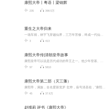
康熙大帝丨粤语丨梁锦辉
235
398.5万
重生之大帝归来
一场车祸，林宇飞穿越仙界，三万年苦修，终成一代仙帝，却渡神劫失败重生归来，再次在地球开启无敌修仙之路。穿越前，他是人人眼中靠未婚妻养着的废物，归来后，他的财力富可敌国。穿越前，他除了吃喝玩乐就是混吃等死，归来后，他无所不通无所不精，被称为世上最全能的男人！穿越前，他的美女总裁未婚妻，是他死皮赖脸求来的，归来后，他的美女总裁未婚...
3
413
康熙大帝传|清朝皇帝故事
康熙皇帝可以说是历代成功的帝王之一。他少年登基、文治武功，展现雄才大略，有“千古一帝”的美誉，在位时间长达61年之久，开启了康乾盛世，他用一生诠释了什么是英明的帝王，是历代君王效仿和学习的榜样。本部传记以时间为中心轴，阐述了帝王康熙的一生...
97
5810
康熙大帝第二部（灭三藩）
康熙帝，满族，全名爱新觉罗·玄烨，庙号清圣祖，“康熙”为其年号，清朝习惯以年号称呼皇帝。 康熙8岁即位，16岁时铲除了权臣鳌拜，开始亲政，他是中国历史上在位时间最长的皇帝，在位执政长达61年。
45
37.6万
赵维莉 评书《康熙大帝》