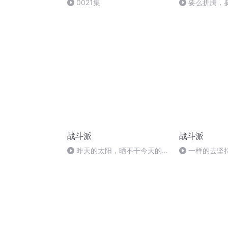
0021集
要么折腾，
好文）
战斗派
战斗派
昨天的太阳，晒不干今天的衣
一样的去坚
裳
的效果