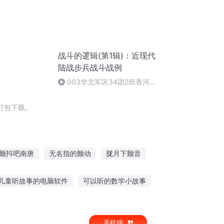
战斗的逻辑(第1辑)：近现代
陆战步兵战斗战例
003华北军区34团2班香河城
东门爆破战斗
打包下载。
颤抖吧南唐
无名指的颤动
胧月下颤音
快穿炮灰女配颤抖吧
颤抖吧菜鸟们
儿童听故事的电脑软件
可以听的数学小故事
听故事品酒品人生
天等土匪故事在线听
手机端