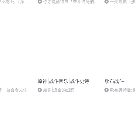
要么等死 （深度
你才是值得自己奋斗终身的品
一受挫就止步
牌
暗花明
原神|战斗音乐|战斗史诗
欧布战斗
持，自会看见牛逼
须弥|流金的烈怒
欧布奥特曼爆
莫拉