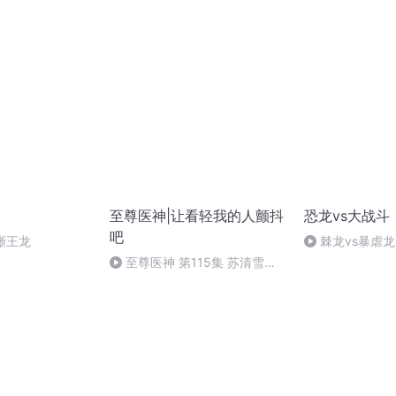
至尊医神|让看轻我的人颤抖
恐龙vs大战斗
吧
蜥王龙
棘龙vs暴虐龙
至尊医神 第115集 苏清雪的
猜测