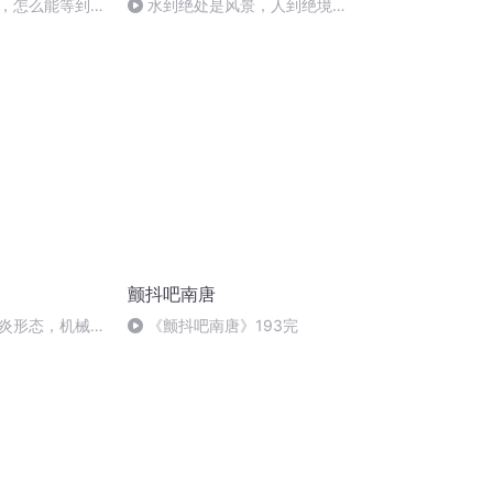
，怎么能等到柳
水到绝处是风景，人到绝境是
重生！
颤抖吧南唐
炎形态，机械哥
《颤抖吧南唐》193完