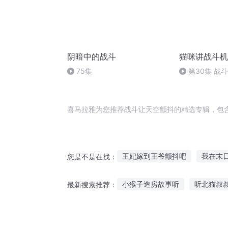
阴暗中的战斗
猫咪讲战斗机
75集
第30集 战
喜马拉雅为您推荐战斗让天空颤抖的精选专辑，包
王妃嫁到王爷颤抖吧
我在末
您是不是在找：
鬼神颤抖吧
颤栗世界
我
小猴子造房故事听
听北猫叔
最新搜索推荐：
抖S成长日记
颤抖吧主角
听家乡故事的感悟作文
听袋