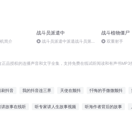
战斗员派遣中
战斗植物僵尸
斗机简介
战斗员派遣中派遣战斗员第一
双重射手
卷gbk_All
含正品授权的连播声音和文字全集，支持免费在线试听阅读和有声书MP3
日刷抖音
我的抖音连三界
天使在颤抖
忏悔的手微微颤抖
的抖音连接万界
快穿之渣渣颤抖吧
颤抖的众生
灵颤虚空
叔讲故事在线听
听专家讲人生故事视频
听海作者背后的故事
镜里的颤抖
战神抖天
鼠讲故事的好处
给我儿子讲个故事听
听老兵讲故事活动总结