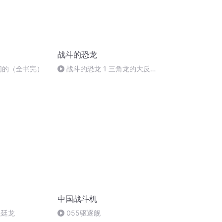
战斗的恐龙
我们的（全书完）
战斗的恐龙 1 三角龙的大反
击
中国战斗机
根廷龙
055驱逐舰