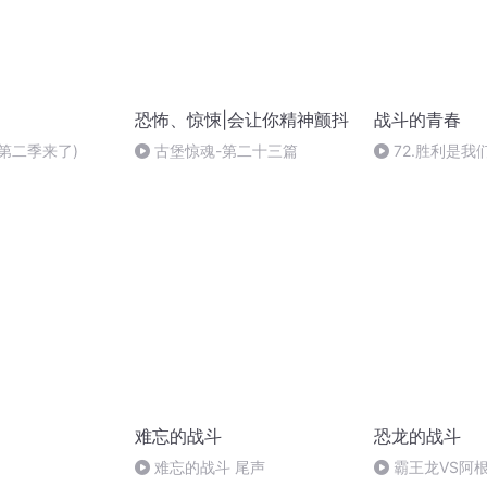
恐怖、惊悚|会让你精神颤抖
战斗的青春
第二季来了)
古堡惊魂-第二十三篇
72.胜利是
难忘的战斗
恐龙的战斗
难忘的战斗 尾声
霸王龙VS阿