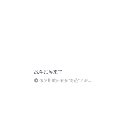
战斗民族来了
俄罗斯航班有多“奇葩”？深八
战斗民族飞机