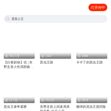
打开APP
昆吾人王
765.7万
1047
1098
【白夜剧场】信 | 东
昆虫王国
卡卡丁的昆虫王国
野圭吾人性四部曲合
辑
11.7万
74.3万
1679
昆虫王者争霸赛
东野圭吾人间迷局系
糖球的昆虫王国历险