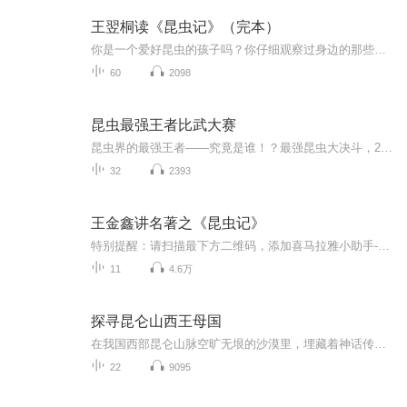
王翌桐读《昆虫记》（完本）
你是一个爱好昆虫的孩子吗？你仔细观察过身边的那些小动物吗？蜜蜂、蚂蚁、螳螂、甲虫…其实每一种昆虫都有它们各自的生活习性、兴趣爱好以及特殊的本领。《昆虫记》向我们讲述的就是发生在昆虫界的这些小生灵身上的故事。
60
2098
昆虫最强王者比武大赛
昆虫界的最强王者——究竟是谁！？最强昆虫大决斗，24种昆虫一对一淘汰赛，各尽本领，绝招极处！
32
2393
王金鑫讲名著之《昆虫记》
特别提醒：请扫描最下方二维码，添加喜马拉雅小助手-慧慧老师，领取资料~请扫描下方二维码，添加喜马拉雅小助手-慧慧老师，领取资料~
11
4.6万
探寻昆仑山西王母国
在我国西部昆仑山脉空旷无垠的沙漠里，埋藏着神话传说中的古老国度西王母国，残存的西王母国臣民在地下宫殿的祭坛上祈求神的力量。凶残的史前巨鳄现身，石头里包裹的怪兽，得见天日，如蜂巢一样的地下部落暗流涌动。是谁创造了神奇的青灯石？是谁掀起了千百年前的战争？是谁在巨大的地下宫殿里赋予西王母国复国的希望？与秦交好，南入北越，曾经强大的帝国，何以霎时间土崩瓦解？飞龙队的古国历险步步惊心……
22
9095