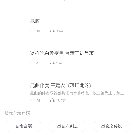
昆腔
10
3874
这样吃白发变黑 台湾王进昆著
4
1090
昆曲伴奏 王建农《琅玕龙吟》
昆曲的伴奏乐器独具江南水乡特色，以曲笛为主，加上笙、箫、唢呐、三弦、琵琶等乐器，昆曲总能用吴、楚一带特有的民间音乐，将听众、观众带进江南水乡特有的情境当中。
25
16.9万
您是不是在找：
吾命吾演
昆吾八剑之万年危机
昆仑之传说