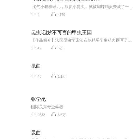
淘气小猫糖球儿，欺负小昆虫，就被蝴蝶精灵变成了一只小小小的猫咪，这可怎么办呀，小猫能变回原来的大小么？他遇到了些什么昆虫？请听的糖球儿虫虫王国历险。跟着小猫去找回自己，经过草地上、钻进泥底下、爬上大树，溜进我们的家里。。。。小猫不但认...
4
4760
昆虫记|妙不可言的甲虫王国
【作品简介】法国昆虫学家法布尔耗尽毕生精力撰写了十卷本《昆虫记》，是引领人类走进自然、欣赏野性之美的昆虫史诗；经少年儿童出版社精选、改编的四卷本《昆虫记》基本保持了原著特有的写作风格与盎然生机，不失情趣与诗意。同时，考虑到特定的读者群体...
42
5万
昆曲
48
1.1万
张学昆
国际关系专业学者
2532
8.5万
昆曲