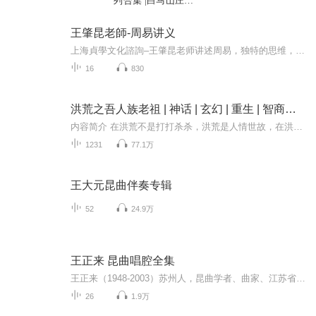
列合集 |白马山庄谜
案无凶之夜沉睡美人
等7部 |焉拓子算俊天
王肇昆老師-周易讲义
明
上海貞學文化諮詢–王肇昆老师讲述周易，独特的思维，在浩瀚国学里撷取适用于《易经》64卦讲述上的阐述，帮助学生们进入《易经》素朴思维却能历久弥新于亘古时空的理解，迷你选粹仅系每一堂课60-90 分钟不等讲述里的一小部分，分享给《易经》同好们或有兴趣进入研习《易经》的人们。 上海貞學文化諮詢首创双位老师联手讲述，珍妮佛講述《易经的生活智慧》與你個人生活的方方面面的思維 + 王肇昆老師讲述易经卦爻辞的国学讲解。 本课程2018夏 ~ 2022 冬，四年大课仍在进行中，欢迎有意者插班...
16
830
洪荒之吾人族老祖 | 神话 | 玄幻 | 重生 | 智商在线 | 爽文 | 多播
内容简介 在洪荒不是打打杀杀，洪荒是人情世故，在洪荒混，看的是跟脚，讲的是因果，人族想要成就洪荒天地主角，战斗，是无法避免的，想要成为洪荒的主角，人族就不能当一个养尊处优的种族，只有经过战斗，方能真正的执掌种族的命运。人族现如今需要一步...
1231
77.1万
王大元昆曲伴奏专辑
52
24.9万
王正来 昆曲唱腔全集
王正来（1948-2003）苏州人，昆曲学者、曲家、江苏省戏剧学校高级讲师。
26
1.9万