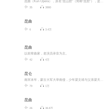
昆曲（Kun Opera），原名“昆山腔”（简称“昆腔”），是中国古老的戏曲声腔、剧种，现又被称为“昆剧”。昆曲是汉族传统戏曲中最古老的剧种之一，也是中国汉族传统文化艺术，特别是戏曲艺术中的珍品，被称为百花园中的一朵“兰花”。昆曲发源于14世纪中国的苏州昆山，后经魏良辅等人的改良而走向全国，自明代中叶以来独领中国剧坛近300年。昆曲糅合了唱念做打、舞蹈及武术等，以曲词典雅、行腔婉转、表演细腻著称，是被誉为“百戏之祖”的南戏系统下之一的曲种。昆曲以鼓、板控制演唱节奏，以曲...
35
3880
昆曲
6
3.4万
昆曲
以前辈曲家，老演员录音为主。
42
4万
昆仑
南宋末年，蒙古大军大举南侵，少年梁文靖与父亲梁天德为躲避蒙古兵役进入四川，恰好遇见南宋主战的淮安王被刺。因梁文靖相貌酷似淮安王，淮安王府策士白朴便强迫他行李代桃僵之计，率领宋军对抗蒙古人。梁文靖连夜逃走，遇上蒙古女子萧玉翎和穷儒生公羊羽...
79
1万
昆曲
26
36.8万