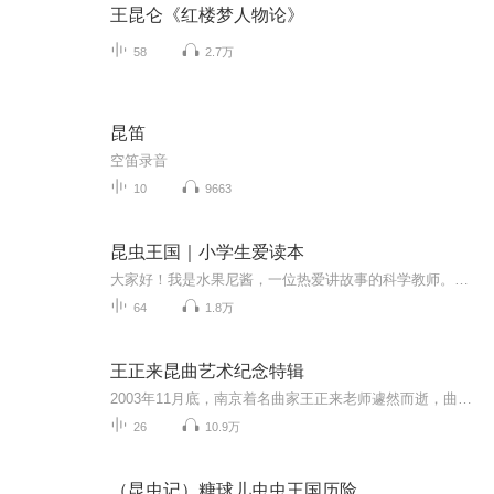
王昆仑《红楼梦人物论》
58
2.7万
昆笛
空笛录音
10
9663
昆虫王国｜小学生爱读本
大家好！我是水果尼酱，一位热爱讲故事的科学教师。从今天起，为大家播讲“昆虫王国“——/小学生爱读本/之一，是由全国百位优秀小学校长、优秀教师联合编审的1.内容丰富，介绍了绝大多数种类的昆虫。2.语言生动活泼、通俗易懂，更易于小学生接受。3.融知...
64
1.8万
王正来昆曲艺术纪念特辑
2003年11月底，南京着名曲家王正来老师遽然而逝，曲界震惊。香港和韵曲社曲友，为纪念老师精深曲艺，於本年七月筹集经费，辑制一套双光盘，内容包括80年代至03年录音，以飨曲友，以圆老师生前计划出版唱腔光盘之愿。王老师自选88年录制之曲目，有《长生殿》〈惊变〉【石榴花】【上小楼】【扑灯蛾】【尾声】、〈闻铃〉【武陵花】、〈哭像〉【滚绣球】【脱布衫带小梁州】【么篇】【上小楼】【快活三带朝天子】【耍孩儿】、〈弹词〉【梁州第七】【八转】、〈偷曲〉【鹅鸭满渡船】等。由...
26
10.9万
（昆虫记）糖球儿虫虫王国历险