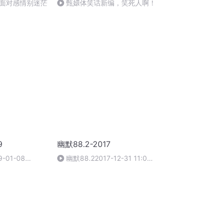
面对感情别迷茫
甄嬛体笑话新编，笑死人啊！
9
幽默88.2-2017
-01-08
幽默88.22017-12-31 11:00-
12:00