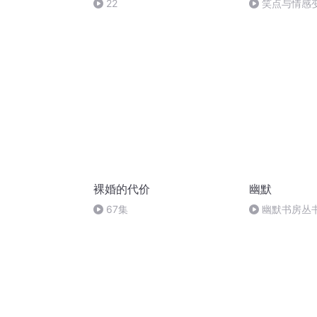
22
笑点与情感
裸婚的代价
幽默
67集
幽默书房丛书