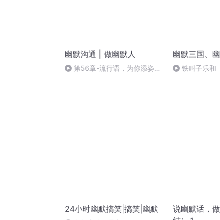
幽默沟通 ‖ 做幽默人
幽默三国、幽
第56章-流行语，为你添姿着
铁叫子乐和
色（完结）
24小时幽默搞笑|搞笑|幽默
说幽默话，做