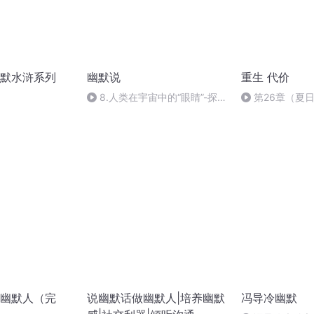
默水浒系列
幽默说
重生 代价
8.人类在宇宙中的“眼睛”-探测
第26章（夏
器一览
幽默人（完
说幽默话做幽默人|培养幽默
冯导冷幽默