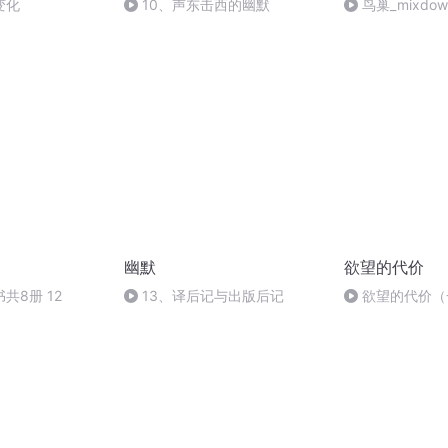
变化
10、声东击西的幽默
鸟巢_mixdow
幽默
欲望的代价
共8册 12
13、译后记与出版后记
欲望的代价（