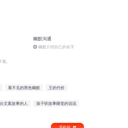
幽默沟通
幽默介绍自己的名字
下载。
看不见的黑色幽默
王的代价
小默小默别沉默
幽默与野蛮
三国幽默2
台文案故事的人
孩子听故事睡觉的说说
听父母讲她们的故事
为啥喜欢听历史故事
手机端