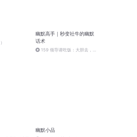
幽默高手｜秒变社牛的幽默
话术
日）
159 领导请吃饭：大胆去，
别扫兴（完）
幽默小品