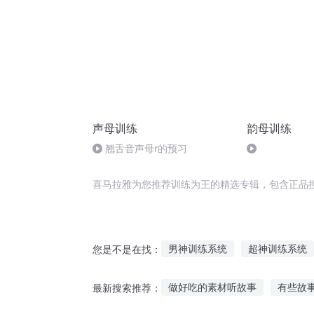
声母训练
韵母训练
翘舌音声母r的预习
喜马拉雅为您推荐训练为王的精选专辑，包含正品
男神训练系统
超神训练系统
您是不是在找：
成为传说的训练家
小白的末
做好吃的素材听故事
有些故
最新搜索推荐：
神之训练场
神奇宝贝之训练