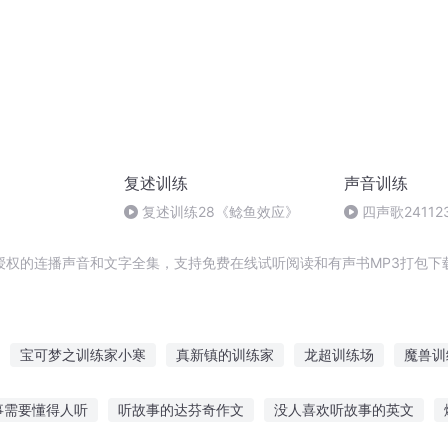
复述训练
声音训练
复述训练28《鲶鱼效应》
四声歌241123
授权的连播声音和文字全集，支持免费在线试听阅读和有声书MP3打包下
宝可梦之训练家小寒
真新镇的训练家
龙超训练场
魔兽训
日生存训练
花店里的训练师
最强训练家
宠物小精灵里的训练
事需要懂得人听
听故事的达芬奇作文
没人喜欢听故事的英文
家传奇
我明明想当训练家啊
王者训练家
我训练师
灵兽训