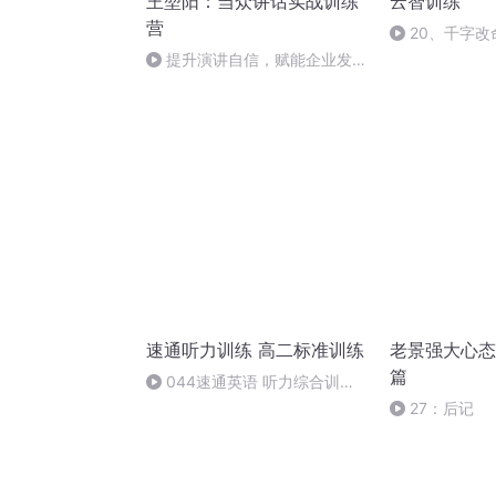
王堃阳：当众讲话实战训练
云智训练
营
20、千字改
提升演讲自信，赋能企业发
展！六安企业家学员分享学习感
速通听力训练 高二标准训练
老景强大心态
篇
044速通英语 听力综合训练
（高二标准）044
27：后记