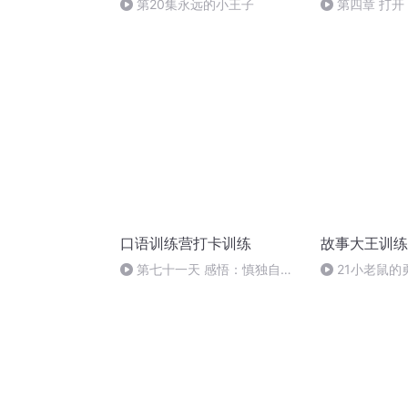
第20集永远的小王子
第四章 打
口语训练营打卡训练
故事大王训练
第七十一天 感悟：慎独自律
21小老鼠的
坚守底线