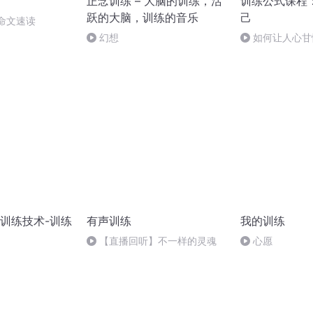
正念训练 – 大脑的训练，活
训练公式课程
跃的大脑，训练的音乐
己
命文速读
幻想
如何让人心甘
同时训练对方持
训练技术-训练
有声训练
我的训练
【直播回听】不一样的灵魂
心愿