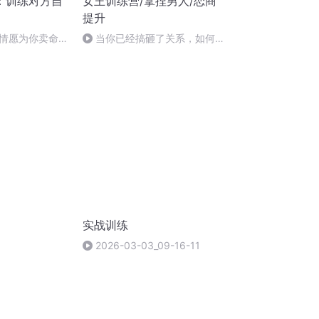
：训练对方自
女王训练营/拿捏男人/恋商
提升
情愿为你卖命？
当你已经搞砸了关系，如何重
续为我们做事！
建关系？
实战训练
2026-03-03_09-16-11