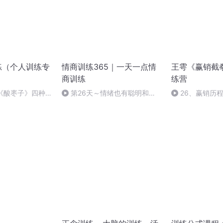
训练（个人训练专
情商训练365｜一天一点情
王雩《赢销截
商训练
练营
《酸枣子》四种
第26天～情绪也有聪明和愚
26、赢销历
蠢之分