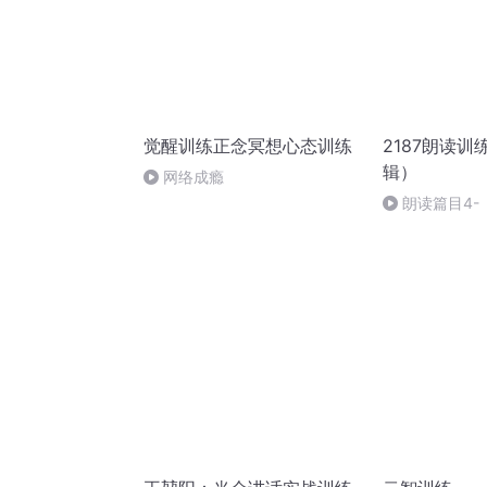
觉醒训练正念冥想心态训练
2187朗读
辑）
网络成瘾
朗读篇目4-
模式朗读