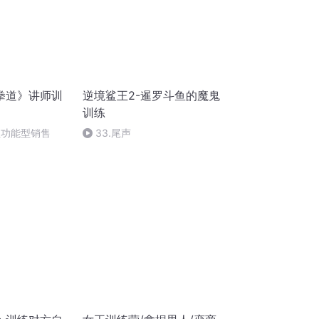
拳道》讲师训
逆境鲨王2-暹罗斗鱼的魔鬼
训练
程功能型销售
33.尾声