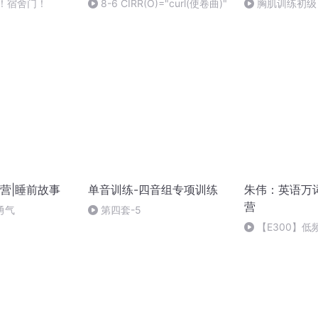
开！宿舍门！
8-6 CIRR(O)="curl(使卷曲)"
胸肌训练初级
营|睡前故事
单音训练-四音组专项训练
朱伟：英语万
营
勇气
第四套-5
【E300】低频
rrhage, tympan,