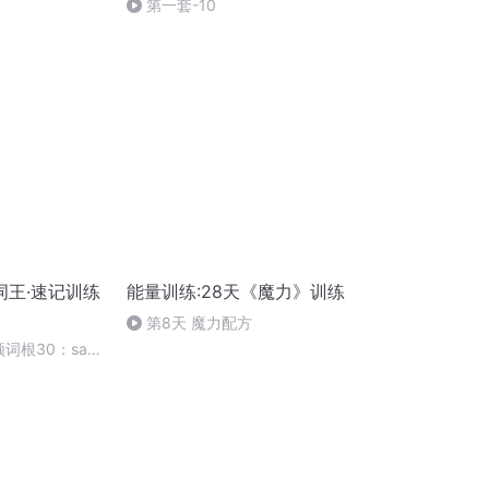
第一套-10
词王·速记训练
能量训练:28天《魔力》训练
第8天 魔力配方
词根30：san,
 api, umbil