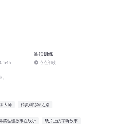
跟读训练
.m4a
点点朗读
载。
练大师
精灵训练家之路
师
NBA我只想训练
我有一颗训练星
爆笑骷髅故事在线听
纸片上的字听故事
练师