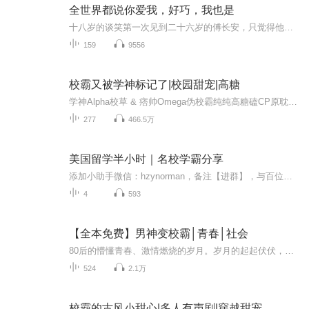
全世界都说你爱我，好巧，我也是
十八岁的谈笑第一次见到二十六岁的傅长安，只觉得他很帅，很有气势。六年后，谈笑救下了一个小朋友，没想到居然是傅长安的侄子，再次见面，谈笑对傅长安充满了好奇，而对于傅长安来说，不过是把六年前的心动重新握到了手里。
159
9556
校霸又被学神标记了|校园甜宠|高糖
学神Alpha校草 & 痞帅Omega伪校霸纯纯高糖磕CP原耽校园甜宠ABO文，双男主的双向奔赴，不喜此题材的请绕道！！！作者：青羽starkey主播：夏立内容简介：被莫名其妙的谣言硬生生包装成一个‘校霸’的游手好闲的富家少爷顾凌作为一个晚分化的o，先是刚分化就...
277
466.5万
美国留学半小时｜名校学霸分享
添加小助手微信：hzynorman，备注【进群】，与百位家长一起倾听分享，助力孩子留学之路。关注特优生公众号：SpecialA特优生，最新活动、干货内容统统奉上~来自纽约大学、宾夕法尼亚大学、UCLA的学长学姐现身说法，讲述分享：学校&专业&选课；留学生活；升学之路和准备过程。情意满满，干货满满，让你在留学之路上少走弯路，与学长学姐携手，共进世界顶级名校。
4
593
【全本免费】男神变校霸│青春│社会
80后的懵懂青春、激情燃烧的岁月。岁月的起起伏伏，青葱少年不肯认输。
524
2.1万
校霸的古风小甜心|多人有声剧|穿越甜宠