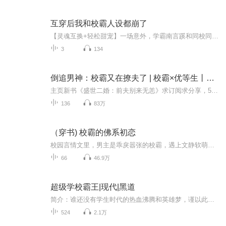
互穿后我和校霸人设都崩了
【灵魂互换+轻松甜宠】一场意外，学霸南言蹊和同校同年级但不同班、也从未有过任何交集的校霸陶理灵魂互换了。而后，全校人都发现，原本清冷话少，每天不是在背单词就是在做题的南言蹊突然变了。她不但跳高跳远长跑样样行，还会反手扣篮，一脚踹翻好几个嘤...
3
134
倒追男神：校霸又在撩夫了 | 校霸×优等生丨免费多人剧
主页新书《盛世二婚：前夫别来无恙》求订阅求分享，5月1日上线，点击订阅还有众多福利领取哦~本书已完结，请放心食用。点击订阅不迷路哦~ 故事简介： 晨光高中的人都知道他们学校那个天天打架蹦迪的校霸乔晞看上了刚转学过来的插班生宋辞。虽然俗话说得好，女追男隔层纱，但乔晞觉得她和宋辞之间隔了层钢丝纱还是带电的那种！ 帮宋辞买秋天的第一杯奶茶，宋辞扔掉。 给宋辞买爱心满满的大早餐，宋辞继续扔掉。 乔晞在一次次的受挫下终于怒了，老...
136
83万
（穿书) 校霸的佛系初恋
校园言情文里，男主是乖戾嚣张的校霸，遇上文静软萌的转校生，化身深情小狼狗。覃潇潇一觉醒来穿到这本书里，可是她没穿成转校生，而是同名的……炮灰——颜值高才艺好却被男主甩掉的初恋。不择手段阻挡两人遇见？费尽心思留住男主的心？覃潇潇翻了一页书...
66
46.9万
超级学校霸王|现代|黑道
简介：谁还没有学生时代的热血沸腾和英雄梦，谨以此致敬青葱岁月，领略主人公翻手为云、覆手为雨的快意人生，体验真实震撼的黑道生涯。
524
2.1万