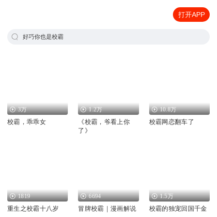
打开APP
好巧你也是校霸
3万
1.2万
10.8万
校霸，乖乖女
《校霸，爷看上你
校霸网恋翻车了
了》
1819
6694
1.5万
重生之校霸十八岁
冒牌校霸｜漫画解说
校霸的独宠回国千金