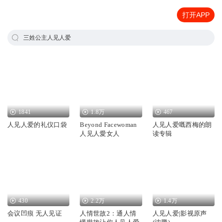
打开APP
三姓公主人见人爱
1841
1.8万
467
人见人爱的礼仪口袋
Beyond Facewoman
人见人爱嘅西梅的朗
人见人愛女人
读专辑
430
2.2万
1.4万
会议凹痕 无人见证
人情世故2：通人情
人见人爱|影视原声