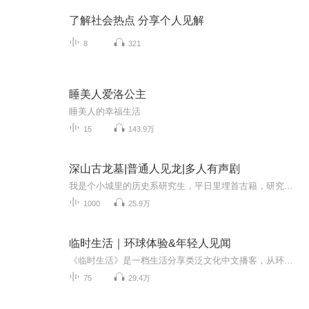
了解社会热点 分享个人见解
8
321
睡美人爱洛公主
睡美人的幸福生活
15
143.9万
深山古龙墓|普通人见龙|多人有声剧
我是个小城里的历史系研究生，平日里埋首古籍，研究些鲜为人知的地方传说，从没想过自己的人生会和“龙”这种只存在于神话中的神兽扯上关系。龙，在我眼里不过是甲骨文中的符号、古画里的图腾，是先民对自然力量的想象，直到那支科考队敲开了我宿舍的门。...
1000
25.9万
临时生活｜环球体验&年轻人见闻
《临时生活》是一档生活分享类泛文化中文播客，从环球生活见闻、人物故事，到热点议题、职场打拼，希望每周陪你度过一段轻松的时光~公众号：开这扇门微信：sunny_lafang（快来进群找组织，认识新朋友！ ）【主播介绍】拉方：喜欢探索，喜欢咖啡，喜欢写字...
75
29.4万