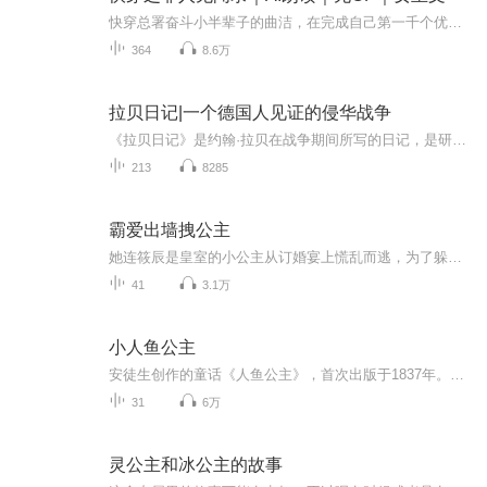
快穿总署奋斗小半辈子的曲洁，在完成自己第一千个优秀评分任务后，总算吃到了上级画的大饼，等来了升职通知。 非人部部长之位【好消息：她升职成领导了】【坏消息：部门就她一个人】【好消息：打卡全勤都自己负责】【坏消息：部门业绩也自己负责】……...
364
8.6万
拉贝日记|一个德国人见证的侵华战争
《拉贝日记》是约翰·拉贝在战争期间所写的日记，是研究南京大屠杀事件中数量最多、保存得最为完整的史料。以下为您详细介绍： - 作者简介：约翰·拉贝（1882年11月23日－1950年1月5日），德国人，出生于德国汉堡市，西门子洋行代理人、南京安全区主席。-...
213
8285
霸爱出墙拽公主
她连筱辰是皇室的小公主从订婚宴上慌乱而逃，为了躲避追捕闯入酒店房间……霸道如他，“连筱辰，你给我躺下！”“我们不能做那种事情，你快放开我！”“一千万，嫁给我！”虾米？她只不过是闯了他的房间，他竟然要她嫁给他？！邪魅如他，她只不过是误闯了...
41
3.1万
小人鱼公主
安徒生创作的童话《人鱼公主》，首次出版于1837年。该作讲述海公主小人鱼为了追求到一个人的高洁的不死的灵魂，放弃了海底自由自在的生活和300年长寿的生命，用她的爱、她的心和她年轻的生命，去追求那永生而崇高的人的灵魂，作家讴歌了小人鱼善良纯洁的品...
31
6万
灵公主和冰公主的故事