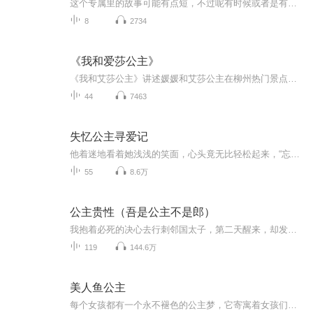
这个专属里的故事可能有点短，不过呢有时候或者是有时候很暴笑，有时候不爆笑，不过爱不爱听是你们自己的选择，不听也可以。闪闪。
8
2734
《我和爱莎公主》
《我和艾莎公主》讲述媛媛和艾莎公主在柳州热门景点中历险，融合美食、美景和魔法的奇幻故事。
44
7463
失忆公主寻爱记
他着迷地看着她浅浅的笑面，心头竟无比轻松起来，“忘仇”是艰巨而长久的，但此时此刻，他却尝到十几年来最恬静幸福的滋味，这都是上苍的怜悯，又让他重拾失去已久的幸福。
55
8.6万
公主贵性（吾是公主不是郎）
我抱着必死的决心去行刺邻国太子，第二天醒来，却发现我成了他，他成了我。除了国仇家恨，我们要面对很多东西，比如怎么洗澡，怎么如厕，最重要的是，每天早上醒来，我都很有点尴尬。他倒并不尴尬，只是常常忘记我是一个女人的事情。这篇文的最大问题就是：女主和男主之间对彼此的杀意都常常达到爆发的临界值。
119
144.6万
美人鱼公主
每个女孩都有一个永不褪色的公主梦，它寄寓着女孩们对美好品质的盼望，美丽，优雅高贵可爱，自信坚强，爱心善良，在这里可爱迷人的公主们，用他们美妙动人的故事带领女孩们勇敢追逐梦想引导他们变身为光彩照人的真正公主，这是一份精心准备的珍贵礼物，送...