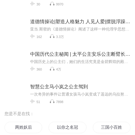
30
9970
道德情操论|塑造人格魅力 人见人爱|摆脱浮躁 焦躁情绪
亚当.斯密的《道德情操论》阐述了这样一种伦理学思想： 每个人都必须在社会中生存，人的天性：喜爱善的东西，讨厌恶的东西，同时，也有对他人的同情之心。 人们通过自己的天然情感和对他人的同情的双重作用，对自我和他人的激情和行为产生评价：合宜与不合...
162
3.3万
中国历代公主秘闻 | 太平公主安乐公主断臂长平公主间谍公主川岛芳子
中国历史上的公主们，她们的生活究竟是金碧辉煌的殿堂盛宴，还是深宫中的寂寞牢笼？《中国历代公主秘闻》，带你穿越千年的时光，揭开从秦朝到清末的 50 多位公主的神秘面纱！秦始皇的华阳公主上演老夫少妻的悲喜剧；汉高祖的鲁元公主竟收亲哥当儿子，挑战...
360
4万
智慧公主马小岚之公主驾到
一次奇异的事件让普通女孩马小岚变成了遥远的乌拉努尔宫公国的公主。跨越了地域、穿越了古今，马小岚依然勇敢、智慧、善良！她独立坚韧对未来充满信心和希望……
51
7898
您是不是在找：
两姓妖后
以你之名冠我之姓
三国小百姓