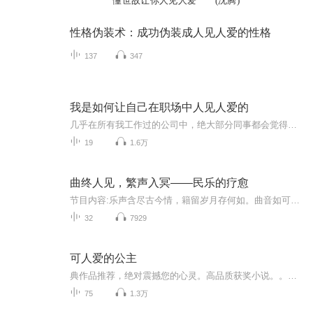
懂世故让你人见人爱
(沈腾)
性格伪装术：成功伪装成人见人爱的性格
137
347
我是如何让自己在职场中人见人爱的
几乎在所有我工作过的公司中，绝大部分同事都会觉得我为人亲和，很nice，都还相对比较喜欢我，而我的工作也会因此获得很多助力。所以我也总结了一下在工作中，自己是怎么做到人见人爱的，希望分享给你听听。希望也可以让你在职场里更受欢迎，希望占据了你大部分人生时光的工作，可以因此变得更顺利一些。
19
1.6万
曲终人见，繁声入冥——民乐的疗愈
节目内容:乐声含尽古今情，籍留岁月存何如。曲音如可赏，辑之为君听。主播介绍:生理疾病+心理沟通，给相遇的您满满的友爱。适合人群:爱生活的社会一员。你将收获:健康生存，阳光生活。
32
7929
可人爱的公主
典作品推荐，绝对震撼您的心灵。高品质获奖小说。。大家多支持，小说情节进口时间脉搏，内容精彩生动。人物刻画细腻到位。给您一种身临其境的感觉，也欢迎多提建议和意见。我们将不断改进学习，争取带给大家优秀的作品。您的每一次聆听都是对我们最大的支持和厚爱。谢谢！
75
1.3万