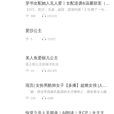
穿书女配她人见人爱丨女配逆袭&温馨甜宠（免费）
【1V1，双洁，无虐，超甜，甜宠到底！】吐糟了一句作者垃圾，竟穿成了书里的花心女配！而且马上就要离婚成为炮灰！她决定抱紧老公大腿，逆转人生！可怎么前男友遍地走，处处都是她的风流债？她默默回头，看向脸黑的老公，快要哭了。求问，闷骚老公变身柠檬...
558
670.5万
爱莎公主
5
73.6万
美人鱼爱丽儿公主
美人鱼公主的海洋生活
14
201.8万
现言| 女扮男酷帅女子【多播】超燃女强 |人见人爱花见花开
“她，商业帝国秦氏集团的天才继承人，拥有着令人瞩目的智慧和美貌。在人们的眼中，她的人生注定是光华四溢，充满无尽的荣耀。然而，她内心却渴望着自由，渴望着能够逃离那座固若金汤的城堡，去寻找属于自己的天空。 他，是第一黑帮的唯一太子...
219
6288
快穿之非人见闻录｜AI朗读｜无CP｜女主文