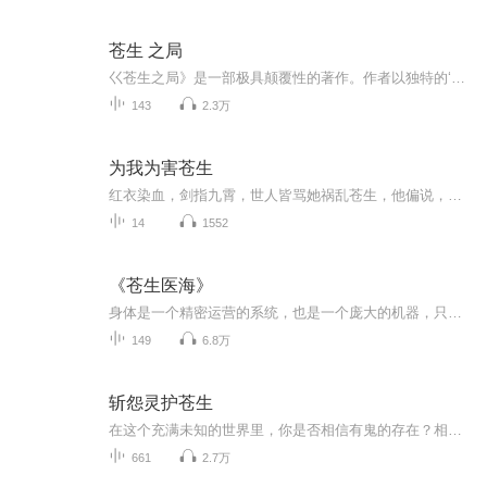
苍生 之局
巜苍生之局》是一部极具颠覆性的著作。作者以独特的‘星球游戏’设定，构建宏大世界观，横跨原始、科技与未来大同文明。深度剖析人类社会本质，融合宇宙哲学、修行智慧与商业思维，助你打破思维枷锁，实现认知飞跃，探寻人生破局之道。作者:小镇舍长播音:...
143
2.3万
为我为害苍生
红衣染血，剑指九霄，世人皆骂她祸乱苍生，他偏说，此生唯她不可负。
14
1552
《苍生医海》
身体是一个精密运营的系统，也是一个庞大的机器，只有各个脏器平衡才会健康，当某一或某些器官受损，整个系统的平衡关系将被打破。而医学既古老又年轻，如一个深不见底的海洋世界。尽管，我是医学的编外人员，也因此，我希望通过我的努力和我的声音，做一...
149
6.8万
斩怨灵护苍生
在这个充满未知的世界里，你是否相信有鬼的存在？相传人死后，脱离肉体的灵魂会化为孤魂野鬼，成为虚无的虚体，以幽灵、阴灵、亡灵的形态游荡人间，不知所踪。而神秘的鬼猎人，肩负着将这些鬼魂带回冥界的使命，因为冥界是黑暗的滋生处。他本是平凡之人，...
661
2.7万