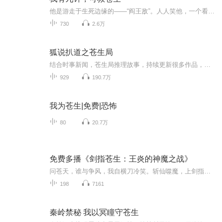
他是游走于生死边缘的——“阎王敌”。人人笑他，一个看大门的落魄保安，蝼蚁不如。直到那日，豪门千金垂死，全球名医束手。他于众人讥讽中排众而出，只平静一句：“我有一针，可向天借命。”一针落，百病消。全场死寂。原来，他继承的并非医术，而是失传...
730
2.6万
狐说扒道之苍生局
结合时事新闻，苍生局推理故事，持续更新很多作品，猜局者智也……节目主题：苍生局主播是谁：狐说适合谁听：爱我中华者主播的话：局中局
929
190.7万
我为苍生|免费|恐怖
80
20.7万
免费多播《剑指苍生：王炎的神魔之战》
问苍天，谁与争风，我自横刀冷笑。斩仙噬魔，上剑指神魔仙佛，下剑指天下苍生。横天立地之间，我独笑苍生。雷之一族的宿命，教廷剑指天下苍生。教廷的追捕，使王炎走上了成神的道路，从此，啸傲天地，开起了一生的传奇。
198
7161
秦岭禁秘 我以冥瞳守苍生