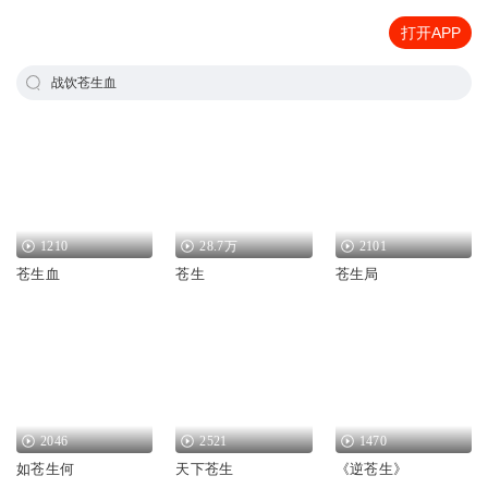
打开APP
战饮苍生血
1210
28.7万
2101
苍生血
苍生
苍生局
2046
2521
1470
如苍生何
天下苍生
《逆苍生》