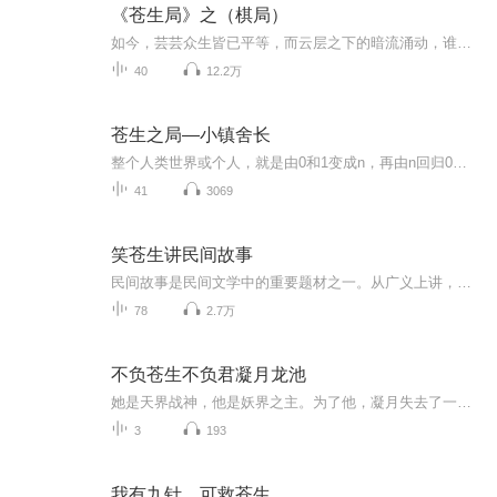
《苍生局》之（棋局）
如今，芸芸众生皆已平等，而云层之下的暗流涌动，谁是棋手，谁是棋子，谁又在观棋呢人物代表兔子：中国 狐狸：中国 老周：中国智囊团儿子：台湾 四眼青蛙：蔡英文 罗宾：拜登老董：特朗普 小马：马斯克 石尊主：犹太财团酒鬼：俄罗斯 小泽：泽连斯基 汉斯...
40
12.2万
苍生之局—小镇舍长
整个人类世界或个人，就是由0和1变成n，再由n回归0和1的过程，苍生之局理论就是对这一过程的解读和探索，也是一套思想清醒模型和心灵疗愈体系
41
3069
笑苍生讲民间故事
民间故事是民间文学中的重要题材之一。从广义上讲，民间故事就是劳动人民创作并传播的、具有虚构内容的散文形式的口头文学作品，是所有民间散文作品的统称，有的地方又叫“瞎话”“古话”“古经”等等。民间故事是从远古时代起就在人们口头流传的一种以奇...
78
2.7万
不负苍生不负君凝月龙池
她是天界战神，他是妖界之主。为了他，凝月失去了一切。可转眼他却娶了她的仇人，将她折磨，羞辱……“龙池，不管你信不信，我从不曾负你！”1、该专辑免费收听。2、在收听过程中，如想快速阅读小说文字版全集，或者你有其他任何问题，请在微信中搜索公众...
3
193
我有九针，可救苍生