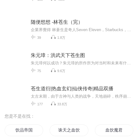
随便想想 -林苍生（完）
企業界覺得 林蒼生是奇人Seven Eleven，Starbucks，家樂福，這些影響改變我們生活方式的機構登陸台灣，他是推手。左岸咖啡這類產品的精神與形貌，也有他的斟酌。但是，這位統一集團的總裁，據說，開會時常會講出同仁聽不懂的話，提出奇怪的主張。譬如，統...
39
1.8万
朱元璋：洪武天下苍生图
朱元璋何以成功？朱元璋的所作所为对当时和未来有什么价值？元灭之因，即朱元璋的成功原因。明承元制代表着人生常态、历史铁律，后朝借鉴前朝理所当然。元朝在儒家化的过程中对吏治、税收、荒政等方面的失败导致元朝灭亡。朱元璋一方面继承了元朝的某些政...
75
9.6万
苍生道衍|热血玄幻|仙侠传奇|精品双播
太古末期，由于古神与人类的战争，天地崩碎，秩序崩坏，昔日的盘古大神不忍这个世界就此凋零，凭一己之力，支撑着这片天地，醒悟过来的众神，和远古仙人们，感到惭愧，于是都遁走星空深处，从此不见踪迹，然而这片天地，却被盘古大神一人所支撑者，最终天...
177
33.8万
您是不是在找：
饮品帝国
诛天之血饮苍穹
血饮魔君