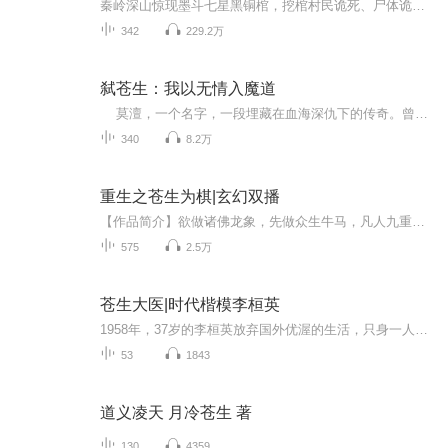
秦岭深山惊现墨斗七星黑铜棺，挖棺村民诡死、尸体诡笑、夜半棺鸣，全村陷入阴邪诅咒。天生冥瞳的青年魏莫修，能看破阴阳幻象，意外卷入尘封千年的秘局。村中风水暗藏杀阵，黑棺封印万妖之首，面具人深夜现身、赢家秘族暗中布局，749 局绝密介入。始皇镇妖...
342
229.2万
弑苍生：我以无情入魔道
莫澶，一个名字，一段埋藏在血海深仇下的传奇。曾经的他，满怀热血，身边围绕着忠诚的伙伴，敬仰的后辈。然而，命运弄人，挚友反目，兄弟背叛，所有的一切都化为了一把把刺向他心头的刀。 亲眼目睹了人性的丑恶，莫澶的心渐渐沉沦，无尽的痛苦...
340
8.2万
重生之苍生为棋|玄幻双播
【作品简介】欲做诸佛龙象，先做众生牛马，凡人九重，脱胎换骨；夺灵九变，与天争命；若然踏入灵海，则我可渡天地五行。一颗棋子能指点江山，一块棋盘可收揽万界诸天，一子落下伴随无数星辰陨落。棋盘之内，皆为棋局，棋局之内，皆为天地，天地之内，我为...
575
2.5万
苍生大医|时代楷模李桓英
1958年，37岁的李桓英放弃国外优渥的生活，只身一人返回祖国。在长达半个多世纪的岁月里，她和同事们奔波在祖国的偏远山区，把一个个麻风患者从“鬼”变成了“人”。她是众生中的一个，在众生中尽力为人。
53
1843
道义凌天 月冷苍生 著
130
4359