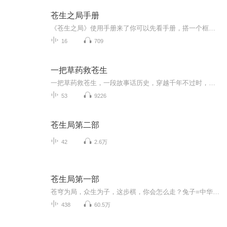
苍生之局手册
《苍生之局》使用手册来了你可以先看手册，搭一个框架，再回到原书里慢慢读。所以《苍生之局》不是一本让人读完很轻松的书。它更像一次思想整理，也像一次自我观照。读懂以后，你可能会换一个视角看世界，也会换一个视角看自己。先把框架拿到，再慢慢读原...
16
709
一把草药救苍生
一把草药救苍生，一段故事话历史，穿越千年不过时，人间有此疾病无…
53
9226
苍生局第二部
42
2.6万
苍生局第一部
苍穹为局，众生为子，这步棋，你会怎么走？兔子=中华(兔子=同志)巨龙、神龙=指中华文明师傅=道家四维仙贤也可以理解为中华文明精神狐狸是主角(作者)，中国力量包括文化、军事、外交、经济、科技老周是中华智囊团之一小离是四维神兵消灭敌人被感染降到三维 ...
438
60.5万