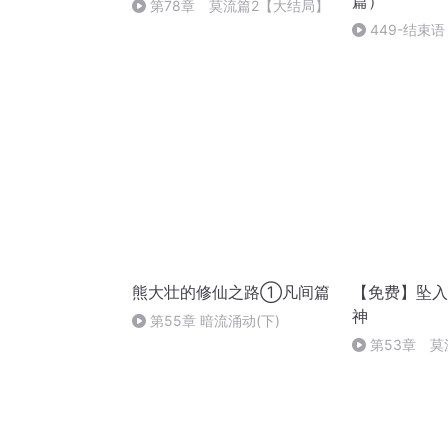
篇）
第78章 莫流篇2【大结局】
449-结束
熊大壮的修仙之路①凡间篇
【免费】坠入
神
第55章 暗流涌动(下)
第53章 莫