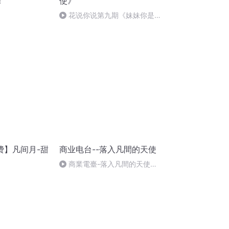
！
使》
）
花说你说第九期《妹妹你是坠
落凡间的天使-大结局》
费】凡间月-甜
商业电台--落入凡間的天使
商業電臺-落入凡間的天使
(五)（99E）