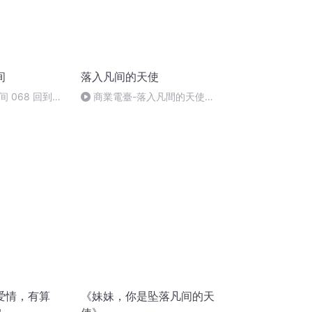
间
落入凡间的天使
 068 回到天
商業電臺-落入凡間的天使
(五)98
爱情，有算
《妹妹，你是坠落凡间的天