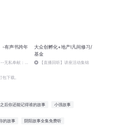
》-有声书跨年
大众创孵化+地产Ⅰ凡间修习/
基金
--无私奉献：
【直播回听】讲座活动集锦
事触心弦
打包下载。
之后你还能记得谁的故事
小强故事
的小故事
自己与自己的故事
你的故事
阴阳故事全集免费听