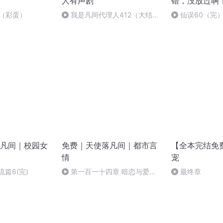
人有声剧
错，没放过啊
语（彩蛋）
我是凡间代理人412（大结
仙误60（完
局）
凡间｜校园女
免费｜天使落凡间｜都市言
【全本完结免
情
宠
流篇6(完)
第一百一十四章 暗恋与爱恋
最终章
（完）