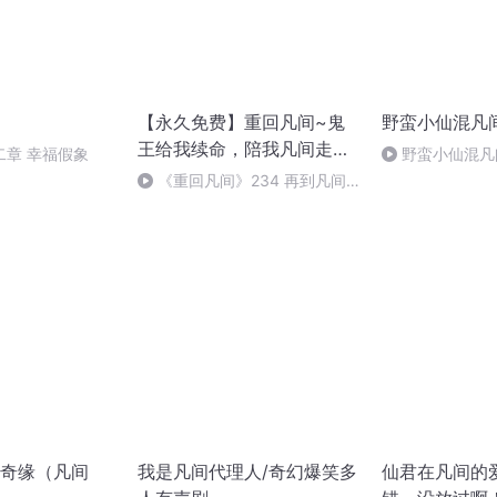
【永久免费】重回凡间~鬼
野蛮小仙混凡
王给我续命，陪我凡间走一
二章 幸福假象
野蛮小仙混凡间
遭
界（完）
《重回凡间》234 再到凡间
（完）
奇缘（凡间
我是凡间代理人/奇幻爆笑多
仙君在凡间的