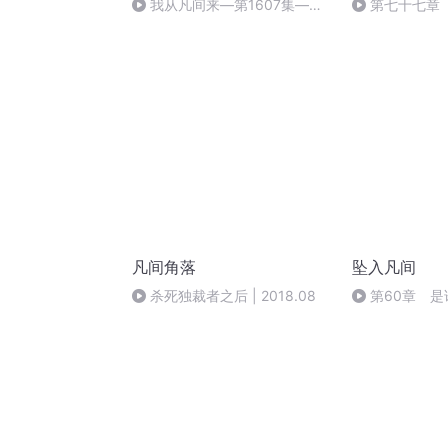
我从凡间来—第1607集——
第七十七章
终章（叫我夏天）
凡间角落
坠入凡间
杀死独裁者之后 | 2018.08
第60章 