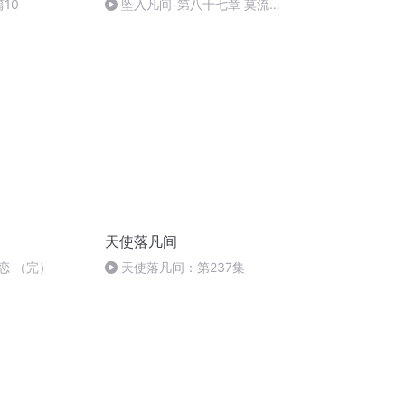
10
坠入凡间-第八十七章 莫流篇
（十三）（完）
天使落凡间
爱恋 （完）
天使落凡间：第237集