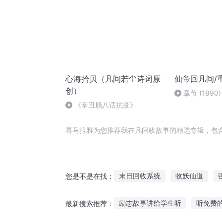
心海拾贝（凡间若尘诗词原
仙帝回凡间/重
创）
章节 (1890)
《辛丑腊八话抗疫》
喜马拉雅为您推荐我在凡间收故事的精选专辑，包
末日回收系统
收妖仙道
您是不是在找：
故事小会
少年收妖记
我
励志故事讲给学生听
听免费
最新搜索推荐：
妃本倾城这个妖君我收了
超