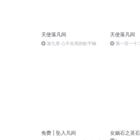
天使落凡间
天使落凡间
第九章 心不在焉的欧宇楠
第一百一十
免费 | 坠入凡间
女娲石之灵石