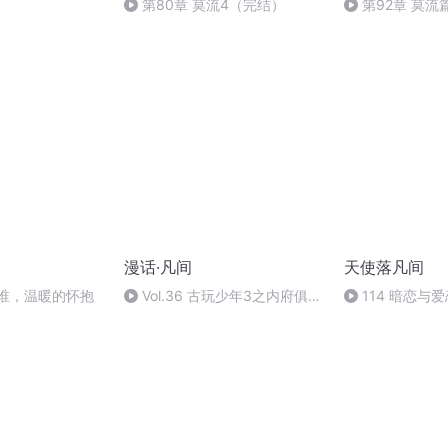
第80章 莫流4（完结）
第92章 莫流篇
漫话·凡间
天使落凡间
是谁，温暖的怀抱
Vol.36 古玩少年3之内府俱乐
114 暗恋与
部