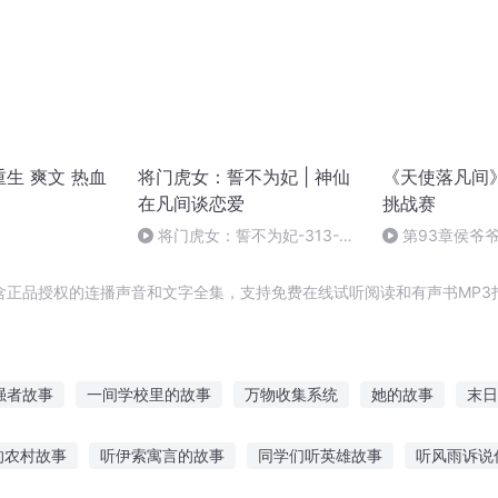
生 爽文 热血
将门虎女：誓不为妃 | 神仙
《天使落凡间
在凡间谈恋爱
挑战赛
将门虎女：誓不为妃-313-一
第93章侯爷爷
个番外（四）（完）
侯爷爷育遗孤故
含正品授权的连播声音和文字全集，支持免费在线试听阅读和有声书MP3
强者故事
一间学校里的故事
万物收集系统
她的故事
末日
在人间收故事
末世后的故事
神仙回收员
收妖王妃
青春里
的农村故事
听伊索寓言的故事
同学们听英雄故事
听风雨诉说
凡生物回收者
春风故人
一只猫的故事