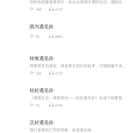
在时光的隧道里穿行，在点点滴滴中感悟生活，感悟生命，在悠然成长中遇见自己，遇见最好的你！我爱你！我爱我！
499
4.4万
因为遇见你
82
8860
转角遇见你
将梦想变为现实，就是要立刻行动起来，不能犹豫不决。试错的成本虽然很高，但我们不就是在这个过程中寻找快乐吗？
182
2.5万
轻松遇见你
《感恩生活，感恩有你——轻松遇见你》在这个纷繁复杂的世界里，每一份遇见都像是夜空中最亮的星星，不经意间照亮了我们前行的路。今天，我想以一颗感恩的心，轻轻铺开一幅幅画卷，讲述那些关于感恩生活、感恩有你、轻松遇见你的温柔故事......
42
5738
正好遇见你
我们老师自己写的诗集，欢迎各位收...