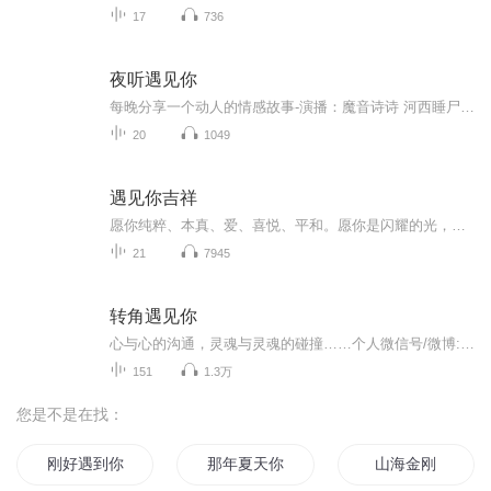
17
736
夜听遇见你
每晚分享一个动人的情感故事-演播：魔音诗诗 河西睡尸等这个专辑准备长期坚持更新，分享纪录生活女主播：魔音诗诗 虚拟形象魔音诗诗简介:喜马拉雅A+认证的优质主播，擅长多种领域风格的演播，尤其擅长萝莉-少女-御姐的演绎。代表作《赵氏长生》《百分百喜...
20
1049
遇见你吉祥
愿你纯粹、本真、爱、喜悦、平和。愿你是闪耀的光，是充满的爱，是无尽的温暖，是永恒的力量。愿你活得像孩子一样，鲜活、敞开、纯朴、专注，热爱生活。愿你拥有面对一切未知的勇气，以及对一切未知充满期待。——— 吉祥“世界的完美与否与世界无关，在于...
21
7945
转角遇见你
心与心的沟通，灵魂与灵魂的碰撞……个人微信号/微博:15636211777
151
1.3万
您是不是在找：
刚好遇到你
那年夏天你刚好来过
山海金刚