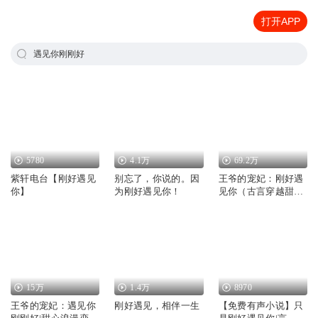
打开APP
遇见你刚刚好
5780
4.1万
69.2万
紫轩电台【刚好遇见
别忘了，你说的。因
王爷的宠妃：刚好遇
你】
为刚好遇见你！
见你（古言穿越甜宠
双播）
15万
1.4万
8970
王爷的宠妃：遇见你
刚好遇见，相伴一生
【免费有声小说】只