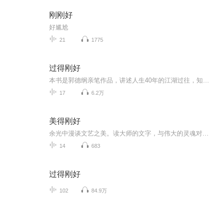
刚刚好
好尴尬
21
1775
过得刚好
本书是郭德纲亲笔作品，讲述人生40年的江湖过往，知无不言，言无不尽。迄今为止，人生回顾荣辱浮沉，冷暖自知，自浊自清自安然行文冷静。不煽情，不夸张，不做作，不隐瞒，不回避。 《过得刚好》有着极其鲜明的郭氏幽默，嬉笑怒骂皆成文章，妙语连珠，文字独特，语言幽默风趣，读之不禁令人捧腹。 《过得刚好》是郭德纲，是幽默，也是郭德纲的人生态度。我争着人必争，吉利丁未必得，我让者人必让，极力让未必失，真放肆不在饮酒放荡，假矜持偏要慷慨激昂，万事留一线，江湖好相见。
17
6.2万
美得刚好
余光中漫谈文艺之美。读大师的文字，与伟大的灵魂对话，让生命随时充满美感。
14
683
过得刚好
102
84.9万