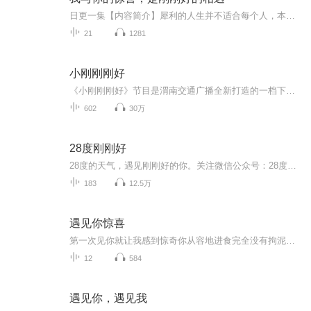
日更一集【内容简介】犀利的人生并不适合每个人，本专辑用动人的故事告诉大家一切“刚刚好就好”！对于生活，不要过分让工作绑架了生活，也不要安于现状，让思想困于狭小的境界，而错过了人生的无限可能。对于爱情，爱得别太多也别太少，可以大胆去追，但...
21
1281
小刚刚刚好
《小刚刚刚好》节目是渭南交通广播全新打造的一档下班高峰期娱乐脱口秀节目。节目口号是“有事别往心里搁，大事小事找刚哥。信刚哥，不挂科，每天晚上有酒喝”。 《小刚刚刚好》以都市有车一族、都市白领、机关工作人员、学生朋友等为主要收听对象。节目时段是下班出行高峰，广播的超黄金时段。道路拥堵严重，听众最需要进行情绪调整的时段，为大家打造—个放松身心的平台。
602
30万
28度刚刚好
28度的天气，遇见刚刚好的你。关注微信公众号：28度刚刚好 收听原版节目，获取文稿更方便噢~咨询互动转载授权请@新浪微博：刚好的方方 （这里有我的日常喔~狠狠戳进来吧！）
183
12.5万
遇见你惊喜
第一次见你就让我感到惊奇你从容地进食完全没有拘泥好像凝视的我是透明的空气
12
584
遇见你，遇见我