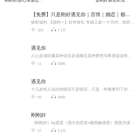
刚刚好|甜心浪漫恋上
是刚好遇见你|言
深爱
情|AI专辑
【免费】只是刚好遇见你｜言情｜婚恋｜都市｜AI多播
收听福利 【福利一】好评有礼 专辑上架一个月内，收听时长100小时+90%收听标签+订阅五星评价（推荐）+3张月票的 听友，送现金红包8.88元。注：截至上架满月，累计限前66名。【福利二】百张月票召集令截至3月31日前，月票总榜前三，且投票数大于100张的小...
323
7.1万
遇见你
人心必须珍藏某种信念必须握住某种梦想与希望必须有彩虹必须有歌可唱必须有高贵的事物可以投身.我是沔沔，一个人总要走陌生的路，看陌生的风景，听陌生的歌，然后在某个不经意的瞬间，你会发现原本费尽心机想要忘记的事情，真的就那么忘记了。我们慢慢明白...
11
5085
遇见你
十几岁的人说出的情话不是情话，只是，昨晚梦到了你，清晨起来，虫鸣鸟叫，餐桌上有一盘草莓，挑了一颗最好的，在放进嘴巴之前，忽然想要拿给你。 于是拿给你。 不辞万里。
55
4990
刚刚好
《刚刚好》by甜蛋（强大包容攻x脆弱敏感受）受因为渣攻的阴影一直不敢坦率地面对外人，在画展上偶遇的攻却强势地进入了他的生活。帮他惩戒渣攻，包容他的一切，宠溺他爱护他……
37
2.2万