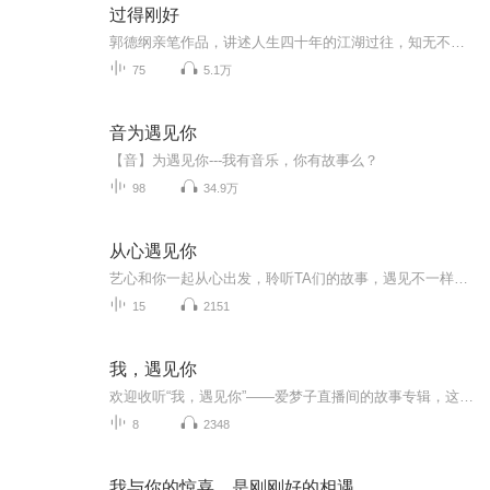
过得刚好
郭德纲亲笔作品，讲述人生四十年的江湖过往，知无不言，言无不尽。注意：最后一段因为版权没上去！
75
5.1万
音为遇见你
【音】为遇见你---我有音乐，你有故事么？
98
34.9万
从心遇见你
艺心和你一起从心出发，聆听TA们的故事，遇见不一样的人生，更广阔的世界。
15
2151
我，遇见你
欢迎收听“我，遇见你”——爱梦子直播间的故事专辑，这张专辑将收录发生在梦子直播间的相遇与相识的故事，也许是擦肩而过，也许是偶然停留，也许是长情的陪伴，留在这里的都是令梦子印象深刻的故事，所以梦子愿用自己笔记录下来，用自己的声音讲述出来，...
8
2348
我与你的惊喜，是刚刚好的相遇