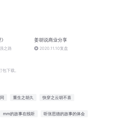
理》
姜胡说商业分享
强之路
2020.11.10复盘
打包下载。
同
重生之胡久
快穿之云胡不喜
游
胡小北郭美玉
吾名白胡子
mm的故事在线听
听张思德的故事的体会
坐着听故事也能睡着