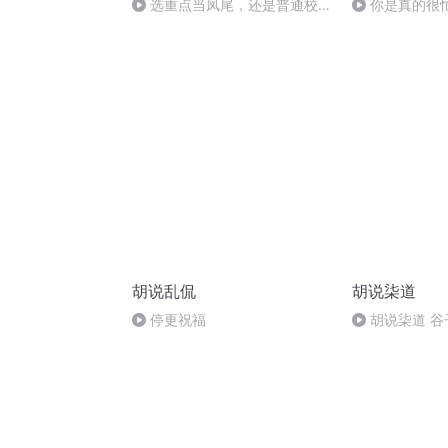
选重点当凤尾，还是普通校当
你是真的很
鸡头？
自己骗得团团
胡说乱侃
胡说柒道
停更祝福
胡说柒道 谷