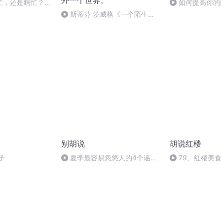
外一个世界。
忙，还是瞎忙？把
如何提高你的
转？
有3点供你参考
斯蒂芬 茨威格《一个陌生女
人的来信》下
别胡说
胡说红楼
子
夏季最容易忽悠人的4个谣
79、红楼美
言，你上当了吗？