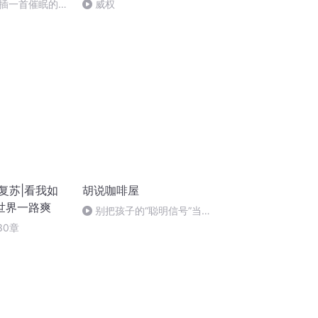
插一首催眠的
威权
复苏|看我如
胡说咖啡屋
世界一路爽
别把孩子的“聪明信号”当
成“小毛病”
30章