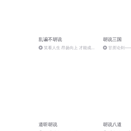
乱谝不胡说
胡说三国
笑看人生 昂扬向上 才能成为
甘蔗论剑—
自己生命的主人
甜
道听胡说
胡说八道