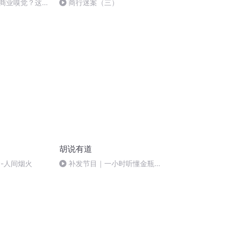
商业嗅觉？这里
商行迷案（三）
胡说有道
食-人间烟火
补发节目｜一小时听懂金瓶梅
【胡说有道vol-14】