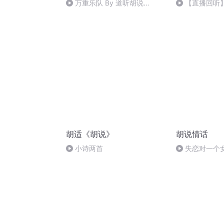
万重乐队 By 道听胡说
【直播回听
VOL.25
乐吧~
胡适《胡说》
胡说情话
小诗两首
失恋对一个