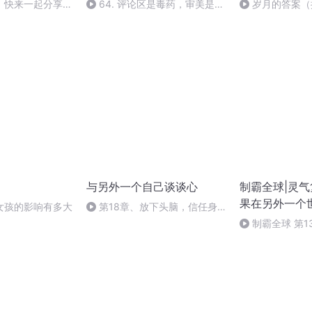
】快来一起分享快
64. 评论区是毒药，审美是时
岁月的答案（
代滤镜，历史是所有人的
歌）
与另外一个自己谈谈心
制霸全球|灵气
果在另外一个
女孩的影响有多大
第18章、放下头脑，信任身
体
制霸全球 第1