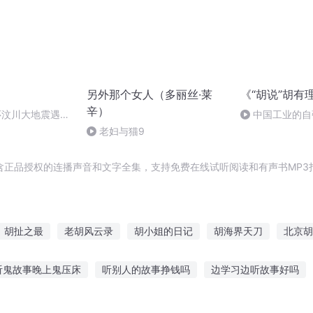
另外那个女人（多丽丝·莱
《“胡说”胡有
辛）
怀汶川大地震遇难
中国工业的自
老妇与猫9
含正品授权的连播声音和文字全集，支持免费在线试听阅读和有声书MP3
胡扯之最
老胡风云录
胡小姐的日记
胡海界天刀
北京胡
西游记
这个世界真胡闹
穿越之胡作妃为
五胡明月
胡说西
听鬼故事晚上鬼压床
听别人的故事挣钱吗
边学习边听故事好吗
己之见
兽听鬼故事在线听
cao儿童故事在线听
听故事的人都是用情的人