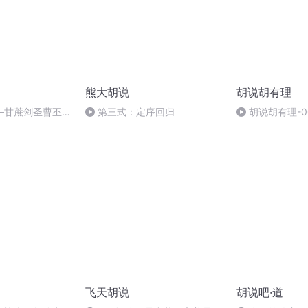
熊大胡说
胡说胡有理
—甘蔗剑圣曹丕真
第三式：定序回归
胡说胡有理-0
化的趋向(2)
飞天胡说
胡说吧·道