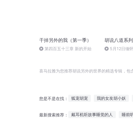
干掉另外的我（第一季）
胡说八道系列
第四百五十三章 新的开始
5月12日缅
同胞
喜马拉雅为您推荐胡说另外的世界的精选专辑，包
狐宠胡宠
我的女友胡小妖
您是不是在找：
胡说仙魔
胡皇汉帝
胡说
戴耳机听故事睡觉的人
睡前
最新搜索推荐：
胡同里的女孩
胡德小姐的一
听别人讲动画故事好吗
亚古