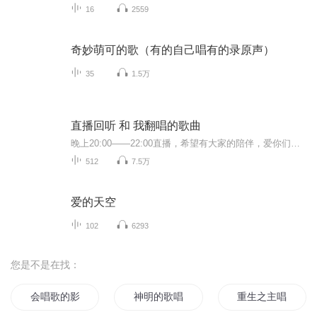
16
2559
奇妙萌可的歌（有的自己唱有的录原声）
35
1.5万
直播回听 和 我翻唱的歌曲
晚上20:00——22:00直播，希望有大家的陪伴，爱你们，么么哒
512
7.5万
爱的天空
102
6293
您是不是在找：
会唱歌的影子
神明的歌唱
重生之主唱