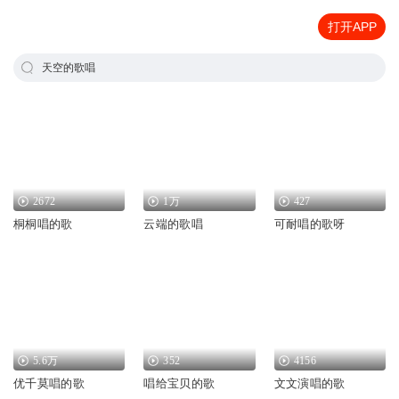
打开APP
天空的歌唱
2672
1万
427
桐桐唱的歌
云端的歌唱
可耐唱的歌呀
5.6万
352
4156
优千莫唱的歌
唱给宝贝的歌
文文演唱的歌