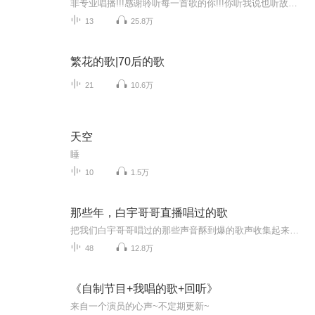
非专业唱播!!!感谢聆听每一首歌的你!!!你听我说也听故人的歌!!!专辑每周四、日、晚20：00更新，欢迎订阅！
13
25.8万
繁花的歌|70后的歌
21
10.6万
天空
睡
10
1.5万
那些年，白宇哥哥直播唱过的歌
把我们白宇哥哥唱过的那些声音酥到爆的歌声收集起来，和大家一起分享，声控的我每次听到他唱歌嘴角就咧到耳根～
48
12.8万
《自制节目+我唱的歌+回听》
来自一个演员的心声~不定期更新~