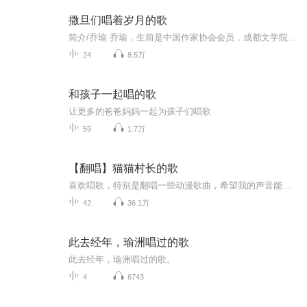
撒旦们唱着岁月的歌
简介/乔瑜 乔瑜，生前是中国作家协会会员，成都文学院签约作家；中共党员，1969年应征入伍，历任测绘员，成都柴油机厂工人，《成都科技报》记者、编辑，成都市文联干部。 其中篇小说《孽障们的歌》、《少将》、《给你看本难念的经》在上个世纪80年代的文坛引起很大震动，曾获，《当代》文学奖、全国文学新人奖及《中篇小说选刊》优秀作品奖。在1991年乔瑜应邀与王朔和王海鸰合作电视剧《爱你没商量》的剧本，独立完成最后10集，而大家熟悉的《海马歌舞厅》、《渴望》、《编辑部的故事》等电视剧，乔瑜都参与了编剧。 鲜为人知的是，乔瑜的前妻是著名作家《中国式离婚》的编剧王海鸰
24
8.5万
和孩子一起唱的歌
让更多的爸爸妈妈一起为孩子们唱歌
59
1.7万
【翻唱】猫猫村长的歌
喜欢唱歌，特别是翻唱一些动漫歌曲，希望我的声音能给大家带来一点点享受~
42
36.1万
此去经年，瑜洲唱过的歌
此去经年，瑜洲唱过的歌。
4
6743