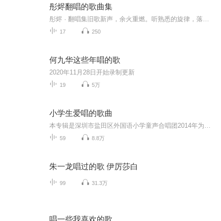
彤烬翻唱的歌曲集
彤烬 · 翻唱集旧歌新声，余火重燃。听熟悉的旋律，落陌生的泪。
17
250
何九华这些年唱的歌
2020年11月28日开始录制更新
19
5万
小学生爱唱的歌曲
本专辑是深圳市盐田区外国语小学童声合唱团2014年为人民音乐出版社出版的国家课程标准义务教育音乐课本做的歌曲范唱，共录制62首歌曲。指挥：李曦...
59
8.8万
朱一龙唱过的歌 伊厉莎白
99
31.3万
唱一些我喜欢的歌