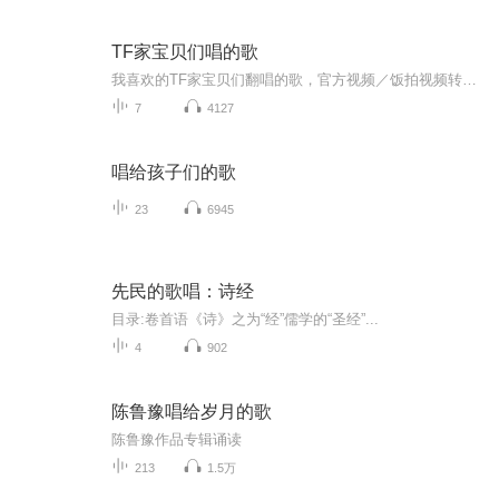
TF家宝贝们唱的歌
我喜欢的TF家宝贝们翻唱的歌，官方视频／饭拍视频转的音频（如果有哪个算是侵权的话很抱歉，请告诉我我会删掉的，谢谢）
7
4127
唱给孩子们的歌
23
6945
先民的歌唱：诗经
目录:卷首语《诗》之为“经”儒学的“圣经”...
4
902
陈鲁豫唱给岁月的歌
陈鲁豫作品专辑诵读
213
1.5万