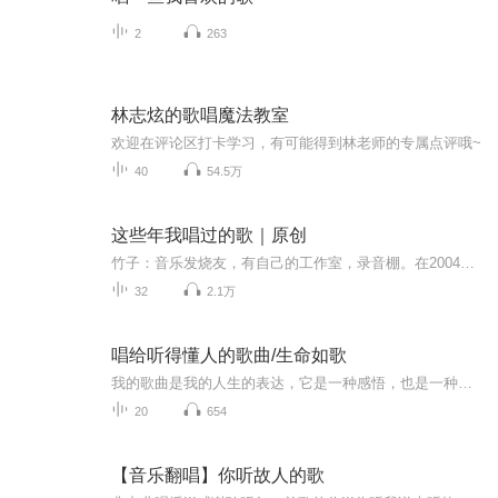
2
263
林志炫的歌唱魔法教室
欢迎在评论区打卡学习，有可能得到林老师的专属点评哦~
40
54.5万
这些年我唱过的歌｜原创
竹子：音乐发烧友，有自己的工作室，录音棚。在2004年创建了音核原创音乐论坛，这是一个集原创作词、作曲，编曲制作的交流平台，这里汇集了全国各地的音乐爱好者和众多音乐人、优秀的词人.是目前国内为数不多的原创音乐阵地。是《套马杆》《我从草原来》等...
32
2.1万
唱给听得懂人的歌曲/生命如歌
我的歌曲是我的人生的表达，它是一种感悟，也是一种宣泄，亦或是一种倾诉。你听与不听，它都以声音存在，它燃烧着，直至熄灭……
20
654
【音乐翻唱】你听故人的歌