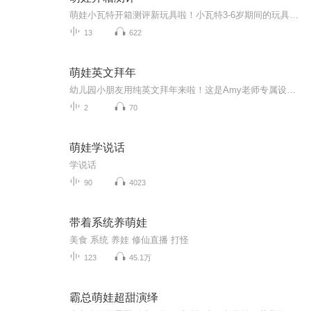
萌娃小瓦特开箱测评新玩具啦！小瓦特3-6岁期间的玩具开箱把玩视频，跟随小瓦特边成长边更新，观察玩具的真实受众-孩子 对各种玩具的真实感受。
13
622
萌娃英文拜年
幼儿园小朋友用纯英文拜年来啦！这是Amy老师专属设计的新颖拜年台词，地道又可爱，仪式感满满，快和宝贝一起学起来，洋气过马年！��
2
70
萌娃学说话
学说话
90
4023
带着系统养萌娃
美食 系统 养娃 修仙直播 打怪
123
45.1万
霸总萌娃超甜演绎