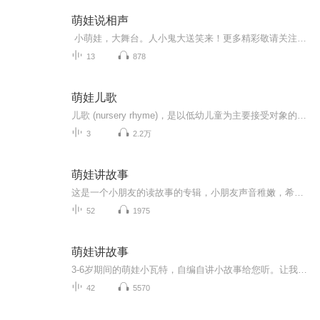
萌娃说相声
小萌娃，大舞台。人小鬼大送笑来！更多精彩敬请关注我们的微信公众号：ht-cartoon
13
878
萌娃儿歌
儿歌 (nursery rhyme)，是以低幼儿童为主要接受对象的具有民歌风味的简短诗歌。它是儿童文学最古老也是最基本的体裁形式之一。儿歌是民歌的一种，全国各地都有。内容多反映儿童的生活情趣，传播生活、生产知识等。歌词多采用比兴手法，词句音韵流畅，易于上口，曲调接近语言音调，节奏轻快，有独唱或对唱，如公认的全球第一儿歌《一闪一闪小星星》。 儿歌的吟唱中，优美的旋律、和谐的节奏、真挚的情感可以给儿童以美的享受和情感熏陶。幼儿唱儿歌，则是情感的外泄过程，并能从中体验模仿成人的劳作和生活，验证自己的经验和记忆演变。儿歌常见的表现手法有：比喻、拟人、夸张、起兴、摹状、反复、设问等等。 （一）比喻 这是儿歌常用的修辞手法。运用这种手法不仅可使儿歌写得更生动、形象，而且可以帮助儿童了解距离他们生活较远、不易理解的事物。喻体都是儿童熟悉的事物。如许浪的《月儿》：“月儿弯弯，像只小船，摇呀摇呀，越摇越圆。月儿弯弯，像个银盘，转呀转呀，越转越弯。”由于把弯月比作摇动的小船，把圆月比作转动的银盘，所以在亲切而动态的描写过程中，使月亮盈亏变化的自然现象变得趣味盎然，鲜明生动。 （二）拟人 拟人手法符合儿童的思维特点和审美情趣，因此在儿歌创作中被广泛运用。例如，李文雁的儿歌《小雨点》：“小雨点，爱干净，/马路洗得亮晶晶。”把小雨点比拟成一个爱干净的孩子，这在儿童看来是十分有趣的事。 （三）夸张 儿歌中的夸张和想象密切关联，而且还常常带点幻想的色彩。如《种葵花》：“大海连青天，山高接蓝天。我来种葵花，种满高山巅。葵花叶，绿油油，葵花瓣，黄灿灿，葵花杆子如竹杆，离天只有三尺三。要砍葵花盘，需乘大火箭，掉下一颗子，渔人当小船。……”可以想见，由于夸张，这首儿歌会给孩子带来巨大的惊喜。 （四）起兴 起兴一般用于儿歌的开头，用以造成一种气氛。如传统儿歌《菊花开》：“板凳板凳歪歪，菊花菊花开开。开几朵？开三朵，爹一朵，娘一朵，还有一朵给白鸽。”开头一句是起兴句，看似和后文没有联系，仔细品味，却可以想见小主人公原先坐在板凳上摇着玩，突然见到旁边菊花开的情景，起到了营造环境气氛的作用。 （五）摹状 摹状是用生动形象的语言把所要描述的事物的状态、颜色及声音摹拟出来，包括摹形、摹色、摹声三个方面。儿歌中恰当地运用这种手法，会增加儿童的吟唱兴趣。如丁曲的《冬瓜》：“冬瓜，冬瓜，地上躺；呼噜，呼噜，睡得香；一个一个长得胖。”既有对形体的摹拟，也有启发联想的对声音的摹拟，增添了作品的情趣。 （六）反复 反复是儿歌的重要形式特征。如西藏儿歌《雪花白，雪花亮》中“雪花白，雪花亮”这两句，反复了三次，既便于儿童吟唱、记忆，也增强了表达效果。 （七）设问 设问，也是儿歌常用的手法。它可以引人注意和深思，同时也能使儿歌的抒情状物有起有伏，生动别致。如杨子忱的《雨滴滴》：“天上落下雨滴滴，浇得红花开一地。多少雨滴在飘落？一滴两滴三四滴……天上落下雨滴滴，浇得草儿绿又绿。滴滴雨滴落在哪？落南落北落东[1] 西……”这首儿歌，如果没有两个设问句式的穿插，就会显得平板。
3
2.2万
萌娃讲故事
这是一个小朋友的读故事的专辑，小朋友声音稚嫩，希望通过读故事来多认字，和提升阅读能力，同时还能留下他们成长的痕迹。
52
1975
萌娃讲故事
3-6岁期间的萌娃小瓦特，自编自讲小故事给您听。让我们一起走进孩子内心的绚烂世界。
42
5570