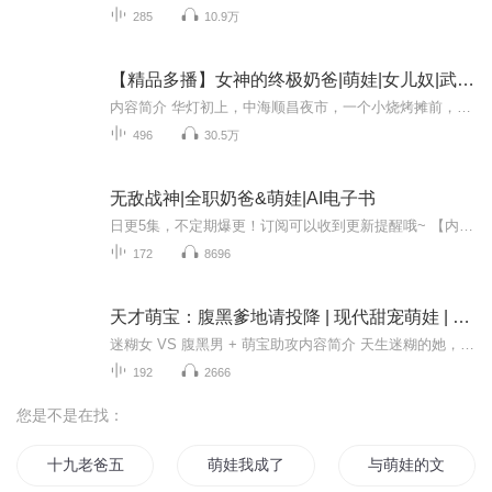
285
10.9万
【精品多播】女神的终极奶爸|萌娃|女儿奴|武功盖世|惊奇先生|萌娃|奶爸|搞笑
内容简介 华灯初上，中海顺昌夜市，一个小烧烤摊前，人满为患。“峰哥，再来一个吧！”“求求你了，每天不听你讲的段子，我的人生又有什么意义？”一群顾客不满的敲着桌子。烧烤摊虽然简陋，只有五张桌子，但排队等待的客人竟然有6、70人，男男女女都有，...
496
30.5万
无敌战神|全职奶爸&萌娃|AI电子书
日更5集，不定期爆更！订阅可以收到更新提醒哦~ 【内容简介】 战神李信，功成名就归乡，金城金戈铁马的记忆犹新。曾的决绝令妻子周茜独自承担，坚韧的她育有一女嘟嘟。周家欲以假离婚逼周茜妥协，李信如暗夜雷霆，归来拆穿阴谋。内乱之时，首富韩万山的神...
172
8696
天才萌宝：腹黑爹地请投降 | 现代甜宠萌娃 | 多人有声剧 | VIP免费收听
迷糊女 VS 腹黑男 + 萌宝助攻内容简介 天生迷糊的她，只不过为找寻灵感，出去四处走走，没想到却是摊上了一个大麻烦，误会了好人把好人当成是坏人。“喂，怪大叔，把小孩放下让我来！”这一些都是她在心中各种歪歪。最后她所做的解决办法便是手机在手，大...
192
2666
您是不是在找：
十九老爸五岁娃
萌娃我成了女帝之子
与萌娃的文艺生活