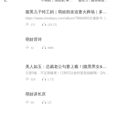
记
小萌娃｜熊拾贰/来无
超给力 | 腹黑萌娃实
演播/穿越
力助攻
腹黑儿子特工妈｜萌娃助攻追妻火葬场｜多人甜宠有声剧
https://www.ximalaya.com/album/78664093主播新书《摄政王爷不罢休》已上架，欢迎各位小耳朵订阅收听一夜缠绵使她第一次如此亲密的和人接触，更是得了一个宝贝儿子，看到宝贝儿子的份上，她可以考虑不恨他，但是前提是，他永远不要出现！ “啊……嗯……...
271
133.2万
萌娃背诗
41
3898
美人如玉：总裁老公勾妻上瘾！|腹黑男女&家有萌娃|AI电子书
日更5集，不定期爆更！订阅可以收到更新提醒哦~【内容简介】： “我让你当我的模特没让你不穿衣服！”宋茜沫拿着衣服就冲男人丢过去。“可是...我想让你更了解我。”男人抱着女人脸不红心不跳的说着。宋茜沫真是醉了，还是头一次见人家耍流氓耍得如此的正...
524
1.7万
萌娃讲长庆
94
1万