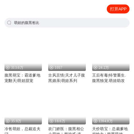
打开APP
萌娃的腹黑爸比
313.6万
1017
24.2万
腹黑萌宝：霸道爹地
古风言情|天才儿子腹
王后有毒|特警重生.
宠翻天|萌娃甜宠
黑娘亲|萌娃系列
腹黑独宠.萌娃助攻
35.9万
18.6万
1394.8万
冷爸萌娃，总裁追夫
农门娇医：腹黑相公
天价萌宝：总裁爹地