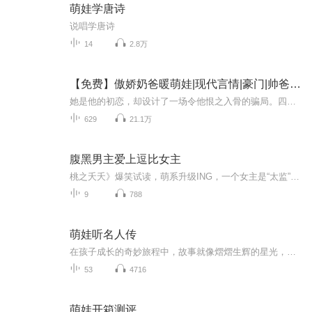
萌娃学唐诗
说唱学唐诗
14
2.8万
【免费】傲娇奶爸暖萌娃|现代言情|豪门|帅爸萌娃|追妻之旅|AI多播
她是他的初恋，却设计了一场令他恨之入骨的骗局。四年后，他带上他的儿子重逢这个畏罪潜逃的骗子，新仇旧恨一起算，他展开了一场身心攻占的报复。却发现，在她骗局的背后，还藏着更深的阴谋…… 主要演员： 旁 白：董小雯 陈谨行：喜小玖 李明朗：喜小...
629
21.1万
腹黑男主爱上逗比女主
桃之夭夭》爆笑试读，萌系升级ING，一个女主是“太监”，男主是“太监”，连男配都是“太监”的逗比文。
9
788
萌娃听名人传
在孩子成长的奇妙旅程中，故事就像熠熠生辉的星光，照亮他们前行的道路。现在，重磅推出《中华必读故事》儿童故事听书专辑！这不仅仅是一个个故事的集合，更是一座知识的宝库，道德的灯塔。从古老的神话传说，到充满智慧的寓言；从感人至深的民间故事，到...
53
4716
萌娃开箱测评