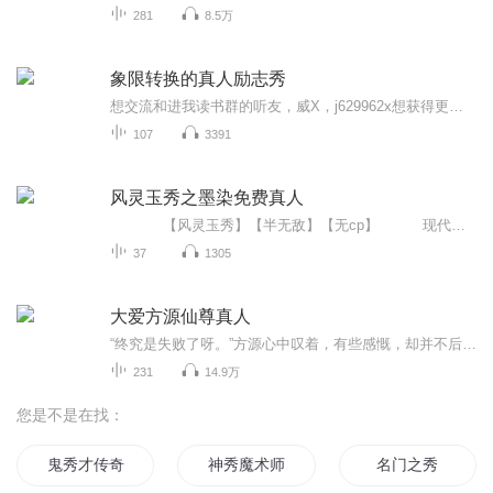
281
8.5万
象限转换的真人励志秀
想交流和进我读书群的听友，威X，j629962x想获得更多的智慧，拥有富人思维，成功思维吗？快来和我们一起交流和探讨吧！！智慧是分辨差异的能力智慧是解决问题的能力智慧是运用知识的能力智慧是正确选择的能力智慧是克服恐惧的关键智慧是制造财富的工场我们...
107
3391
风灵玉秀之墨染免费真人
【风灵玉秀】【半无敌】【无cp】 现代三好市民白墨，在看了不知道多少遍的风灵玉秀后。出门不看路被被异界之神（大货车）给撞飞了，醒来发现自己成了无相城白家的一个遗孤被不知名亲生母亲托付给柳如烟，而且体弱多病，...
37
1305
大爱方源仙尊真人
“终究是失败了呀。”方源心中叹着，有些感慨，却并不后悔。
231
14.9万
您是不是在找：
鬼秀才传奇
神秀魔术师
名门之秀