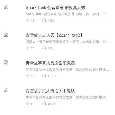
Shark Tank 创智赢家 创投真人秀
Shark Tank 创智赢家 创投真人秀 陆续上传，学习一下如何在很短的时间内把自己的项目讲清楚，获得大boss们的投资，有很多商务运营方面的英语值得学习 由Kevin O'Leary, Barbara Corcoran, Daymond John, Robert Herjavec, Mark Cuban and Lori Greiner担...
45
4453
青雪故事真人秀【2014年短篇】
演播人：青雪老师演播者简介：青雪，本名池东眉。东北师范大学中文系毕业。先后在吉林人民广播电台主持过综艺、新闻、科技、评书、文化、汽车、时评等近二十档节目。现任吉林人民广播电台制作人。创制的《青雪故事》是中国大陆启播最早、迄今历史最长的惊悚悬疑小说广播专栏，华语听众遍及全球30多个国家和地区，被誉为“华语第一悬疑女主播”，是“说鬼三绝”之一。荣获中国广播电影电视大奖、中国广播奖、国家广电总局技术质量金奖、中国广播电视电影学会“影响力十佳专栏”、中国广播电视电...
20
30万
青雪故事真人秀之岳阳鬼话
本专辑是我网上搜集的青雪故事，如果您喜欢她可以搜索青雪故事2010这播客
12
11.5万
青雪故事真人秀之关中鬼话
本专辑是我网上搜集的青雪故事，如果您喜欢她可以搜索青雪故事2010这播客
8
15.2万