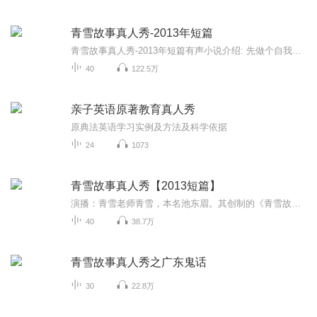
青雪故事真人秀-2013年短篇
青雪故事真人秀-2013年短篇有声小说介绍: 先做个自我介绍吧，我是84年生人，自小体弱，小毛病较多，按爷爷奶奶的说法就是火焰，容易被脏东西骚扰。。。但好在没有神马大毛病，磕磕碰碰长到现在！呵呵，说了这么多，大家肯定烦了，好了，讲一个近几年发生的...
40
122.5万
亲子英语原著教育真人秀
原典法英语学习实例及方法及科学依据
24
1073
青雪故事真人秀【2013短篇】
演播：青雪老师青雪，本名池东眉。其创制的《青雪故事》是中国大陆启播最早、迄今历史最长的惊悚悬疑小说广播专栏，华语听众遍及全球30多个国家和地区，被誉为“华语第一悬疑女主播”，是“说鬼三绝”之一。荣获中国广播电影电视大奖、中国广播奖、国家广电总局技术质量金奖、中国广播电视电影学会“影响力十佳专栏”、中国广播电视电影最高级别专家奖“全国民生影响力十佳制作人”、中国交通广播新闻奖及论文奖、“新浪年度十大汽车博客”、东三省汽车越野联赛亚军、《超级发烧友》...
40
38.7万
青雪故事真人秀之广东鬼话
30
22.8万