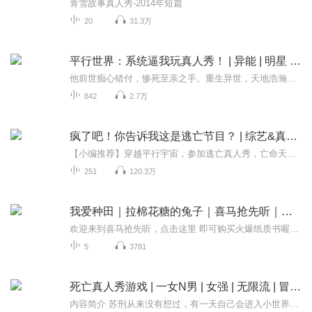
青雪故事真人秀-2014年短篇
20
31.3万
平行世界：系统逼我玩真人秀！ | 异能 | 明星 | 真人
他前世痴心错付，惨死至亲之手。重生异世，天地浩瀚百倍，异能者如明星般万众瞩目。神秘系统突降，竟令神级掌控者去撕名牌？面对荒诞任务，他淡然挥手，风云骤变，万众臣服。娱乐圈的巅峰，不过指尖游戏。当真相浮出水面，那场颠覆世界的阴谋，正悄然逼近……
842
2.7万
疯了吧！你告诉我这是逃亡节目？ | 综艺&真人秀
【小编推荐】穿越平行宇宙，参加逃亡真人秀，亡命天涯！简介：（飞卢小说网独家签约作品）“让你扮演逃犯，在顶级稽查人员的逮捕下，你能够支撑多久？”王云刚来到这个平行世界，发现自己正在参加一款真人秀节目，扮演一名逃犯。如何在一众节目稽查人员的...
251
120.3万
我爱种田｜拉棉花糖的兔子｜喜马抢先听｜偶像真人秀
欢迎来到喜马抢先听，点击这里 即可购买火爆纸质书喔！ 人气作家拉棉花糖的兔子高口碑作品 实力偶像崔栖潮大型生活类实境真人秀 亲爱的用户， 欢迎订阅由LJJ公司独家出品的大型实境真人秀节目《我爱种田》。 校园、中世纪、星际、仙侠，四种模拟...
5
3781
死亡真人秀游戏 | 一女N男 | 女强 | 无限流 | 冒险 | 惊悚
内容简介 苏刑从来没有想过，有一天自己会进入小世界。 小世界里，无数人被迫参与真人秀比赛，比赛内容随机抽取，有恐怖鬼怪真人秀、大逃杀真人秀、模拟夫妻真人秀、种田家园真人秀、益智逃生真人秀、奇幻旅行真人秀等等。 为了活下去，也为了积满一万积...