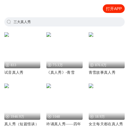
打开APP
三大真人秀
833
75.3万
876.6万
试音真人秀
《真人秀》-青雪
青雪故事真人秀
1946.9万
1048
18.9万
真人秀（短篇怪谈）
吟诵真人秀——四年
女主每天都在真人秀