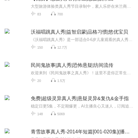
大型旅游体验类真人秀节目录制中，素人乐舒在米兰商场购物时，被当红偶像顾川搭讪。原来节目组让明星寻找素人搭档，购物经费在素人手中。乐舒为顾川搭配衣服，二人开启奇妙的节目之旅。
83
700
沃福唱跳真人秀|益智启蒙|品格习惯|悠优宝贝
《沃福唱跳真人秀》是一部适合0-6岁儿童观看的真人秀动画，内容结合了沃福卡通角色，围绕着孩子们喜欢的主题，如颜色、数学、健康习惯以及探索世界、性别等。每首歌曲都有易记的旋律，让孩子易于跟唱，并帮助传递积极内容。
150
12.7万
民间鬼故事|真人秀|恐怖悬疑|坊间流传
欢迎来到《民间鬼故事之真人秀》！这里不是你正常生活的一部分，而是一个充满鬼魅幽灵的次元。每一期，我们都会深入揭开一个新的鬼故事，让你在吓得抱紧手机的同时，也感叹于人间百态的离奇故事。无论是那些在黑暗中窃窃私语的幽灵，还是在你家附近徘徊的...
20
1.5万
免费|超级灵异真人秀|悬疑灵异&复仇&金手指
稳定日更5集，不定期爆更，AI主播良心又迷人，订阅追更不迷路！ 【内容简介】 年轻演员柏佑霆出师不利，因为拒绝女制片人潜规则而惨遭封杀，万般无奈之下，加入三阶经纪演艺公司出演灵异真人秀，只是他不知道，他出演的节目，观众竟然是地府中的无...
148
5069
青雪故事真人秀-2014年短篇[001-020集](播音—青雪)