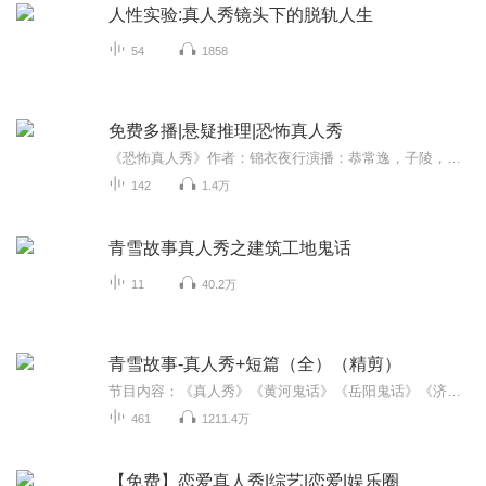
人性实验:真人秀镜头下的脱轨人生
54
1858
免费多播|悬疑推理|恐怖真人秀
《恐怖真人秀》作者：锦衣夜行演播：恭常逸，子陵，影月后期制作：恭常逸（000-049），大鬼（050-终章）这是一部内容充满恐怖悬疑推理色彩的小说，画面感强描写细腻，读者如同身临恐怖游戏其境当中，适合网络剧和影视剧改编，是一部不可多得的悬疑创新型作...
142
1.4万
青雪故事真人秀之建筑工地鬼话
11
40.2万
青雪故事-真人秀+短篇（全）（精剪）
节目内容：《真人秀》《黄河鬼话》《岳阳鬼话》《济南鬼话》《香港警察怪谈》《法医相册》《郑州鬼话》《潮汕鬼话》《导游怪谈》《户外运动怪谈》《台湾鬼话》《泰国留学生鬼话》《火葬场怪谈》《关中鬼话》《广东鬼话》《客家鬼话》《中医临床日记》《未...
461
1211.4万
【免费】恋爱真人秀|综艺|恋爱|娱乐圈