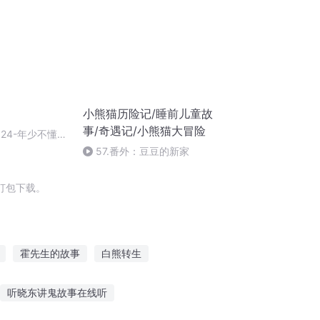
小熊猫历险记/睡前儿童故
事/奇遇记/小熊猫大冒险
10324-年少不懂吕
伤心人
57.番外：豆豆的新家
打包下载。
霍先生的故事
白熊转生
先生的故事
神奇的熊猫
听晓东讲鬼故事在线听