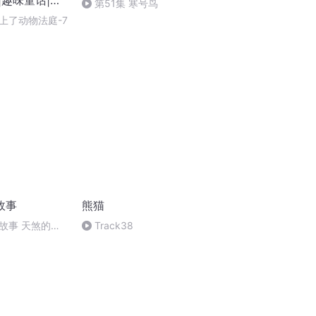
|趣味童话|知
第51集 寒号鸟
熊猫
上了动物法庭-7
故事
熊猫
故事 天煞的复
Track38