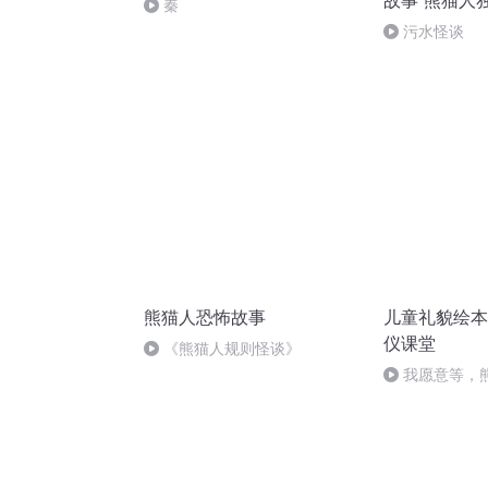
故事 熊猫人
秦
污水怪谈
熊猫人恐怖故事
儿童礼貌绘本
仪课堂
《熊猫人规则怪谈》
我愿意等，