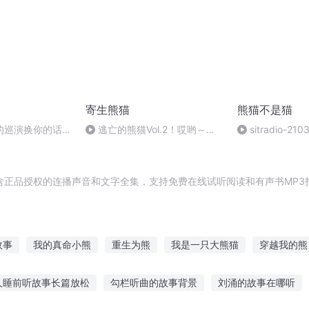
寄生熊猫
熊猫不是猫
的巡演换你的话还
逃亡的熊猫Vol.2！哎哟～撞
sitradio-2
衫了呀？
太后，读懂已是
含正品授权的连播声音和文字全集，支持免费在线试听阅读和有声书MP3
故事
我的真命小熊
重生为熊
我是一只大熊猫
穿越我的熊
机器人和大熊猫的故事
有个熊在路上
阴阳先生的故事
夏
人睡前听故事长篇放松
勾栏听曲的故事背景
刘涌的故事在哪听
的故事
林先生的爱情故事
十年如故裴先生你火了
斗罗之熊帝