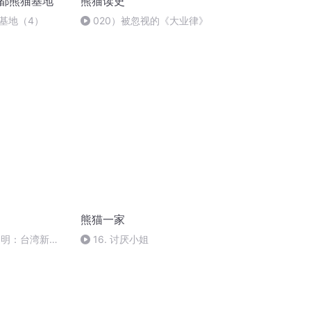
成都熊猫基地
熊猫读史
基地（4）
020）被忽视的《大业律》
熊猫一家
无神明：台湾新北
16. 讨厌小姐