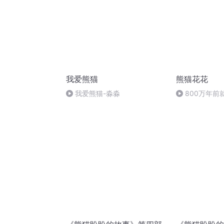
我爱熊猫
熊猫花花
我爱熊猫-淼淼
800万年前
哦！（结束篇