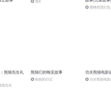
独立故事
故事|儿童故事
第6
识科普|国宝大
蜜蜂把我们告
：熊猫先生礼
熊猫们的晚安故事
功夫熊猫电影
蚯蚓的日记
功夫熊猫电影
仇 P31-大结局
熊猫先生