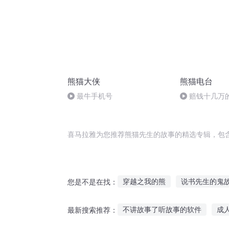
熊猫大侠
熊猫电台
最牛手机号
赔钱十几万
会继续吗？
喜马拉雅为您推荐熊猫先生的故事的精选专辑，包
穿越之我的熊
说书先生的鬼
您是不是在找：
重生之熊猫修仙记
空间熊猫
不讲故事了听故事的软件
成
最新搜索推荐：
关于熊先生的一切
和霍先生