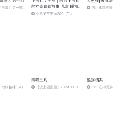
故事》第一部
小熊猫艾美丽 | 两只小熊猫
大熊猫|四川
的神奇冒险故事 儿童 睡前
的故事》第一部第
四川成都熊猫
故事
头过河
小熊猫艾美丽200（完）
熊猫围观
熊猫档案
】动物精神（4）
【波士顿圆脸】2024-11-9去
E12. 心中
无声 这个世界太乱
水泥坟冢案