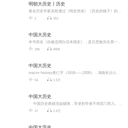
明朝大历史丨历史
著名历史学家吴晗通过《明史简述》《历史的镜子》的精要内容，对明代政治、经济、社会、文化进行了全面讲述，语言平易近人，具有很强的可读性。
2
352
中国大历史
本书原名《自修适用白话本国史》，是吕思勉先生第一部通史著作，1923年由上海商务印书馆初版发行，并一再重印，是民国时期发行量最大的一部中国通史。全书按中国历史社会的变迁划分为：上古史、中古史、近古史、近世史、现代史五个不同的时期，详细地记叙...
186
9008
中国大历史
macro~history黄仁宇（1918——2000），湖南长沙人。1936年入天津南开大学电机工程系就读。抗日战争爆发后，先在长沙《抗日战报》工作，后来进入国民党成都中央军校，1950年退伍。他早年辗转于求学、从军之途，曾梦想成为中国的拿破仑，然而时代却不允许他有这样的机缘。其后赴美攻读历史，获学士、硕士、博士学位。曾任哥伦比亚大学访问副教授及哈佛大学东亚研究所研究员。主张要“从技术上的角度看历史”，而不是简单地以道德评价笼罩一切。参与《明代名人传》及《剑桥中国史》的集体...
54
1.5万
中国大历史
中国历史典籍浩如烟海，常使初学者不得其门而入。作者倡导“大历史”（macro-history），主张利用归纳法将现有史料高度压缩，先构成一个简明而前后连贯的纳领，然后在与欧美史比较的基础上加以研究。本书从技术的角度分析中国历史的进程，着眼于现代型的经济体制如何为传统社会所不容，以及是何契机使其在中国土地上落脚。 为什么称为“中国大历史”？中国过去150年内经过人类历史上规模最大的一次革命，从一个闭关自守中世纪的国家蜕变而为一个现代国家，影响到10亿人口的思...
37
2.4万
中国大历史