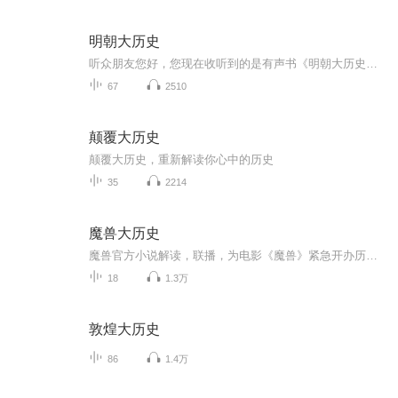
明朝大历史
听众朋友您好，您现在收听到的是有声书《明朝大历史》，如果你对有声书录制感兴趣，可以搜索微信号ailushu爱录书全拼，领取有声书录制免费体验课程，试音通过后可以签约录制。每期节目都有录制费。
67
2510
颠覆大历史
颠覆大历史，重新解读你心中的历史
35
2214
魔兽大历史
魔兽官方小说解读，联播，为电影《魔兽》紧急开办历史补习班。 史诗般的故事等你来听！
18
1.3万
敦煌大历史
86
1.4万