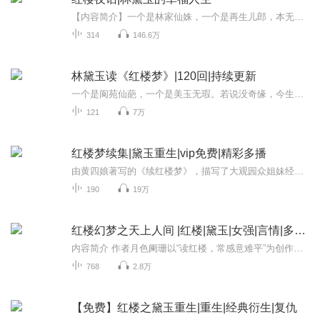
【内容简介】一个是林家仙姝，一个是再生儿郎，本无牵连的两人却成了相依为命的兄妹。贾府家大业大，但人心难测：林宅人单力孤，却兄妹齐心。看似盛世太平，难掩暗潮汹涌，官场勾心斗角，园中彼此算计。且看林家俊俏少年，如何带领妹妹走上寻找幸福的征途...
314
146.6万
林黛玉读《红楼梦》|120回|持续更新
一个是阆苑仙葩，一个是美玉无瑕。若说没奇缘，今生偏又遇着他；若说有奇缘，如何心事终虚化？一个枉自嗟呀，一个空劳牵挂。一个是水中月，一个是镜中花。想眼中能有多少泪珠儿，怎禁得秋流到冬尽，春流到夏！所有内容均由自研AI制作，有兴趣的朋友请私信我。
121
7万
红楼梦续集|黛玉重生|vip免费|精彩多播
由黄四娘著写的《续红楼梦》，描写了大观园众姐妹经历了前世的生离死别后，相聚于太虚幻境的故事。故事精彩玄幻，精彩绝伦。满纸荒唐言，一把心酸泪。红楼梦的经典故事给世人留下了多少的感叹！〔经典续写四大名著〕，林黛玉去世，恍惚间她来到了太虚幻境...
190
19万
红楼幻梦之天上人间 |红楼|黛玉|女强|言情|多人有声剧
内容简介 作者月色阑珊以“读红楼，常感意难平”为创作动机，通过重构林黛玉命运线，构建“纵有那天命难违，我也要逆天改命”的叙事核心。小说将《红楼梦》原著中“木石前盟”与“金玉良缘”的矛盾升级为天界博弈，设定盘古精气化祖龙、绛珠草与神瑛侍者...
768
2.8万
【免费】红楼之黛玉重生|重生|经典衍生|复仇