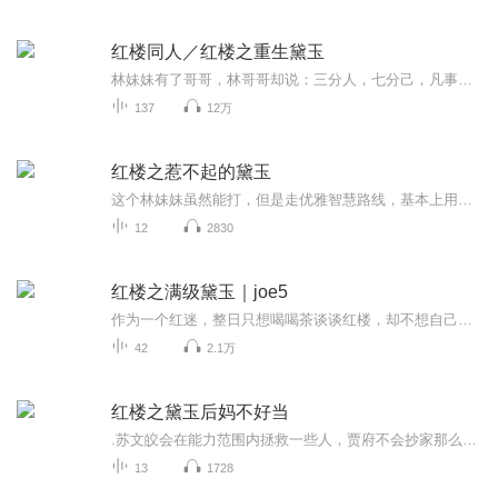
红楼同人／红楼之重生黛玉
林妹妹有了哥哥，林哥哥却说：三分人，七分己，凡事还得靠自己。注1：本文浪漫主义！注2：钗黛云三粉，黛玉不恨任何人~注3：本文设定极大，政斗为主线~—————————————二十六换了设备，音质有改善，前面的章节有时间会重录。开始继续更啦，23年...
137
12万
红楼之惹不起的黛玉
这个林妹妹虽然能打，但是走优雅智慧路线，基本上用智商搞事情红楼梦情有独钟平步青云穿越时空一句话简介：这个林妹妹不好惹立意：美好生活靠自己创造作品简评穿越到现代社会当了几年铁血女兵的林黛玉穿回了红楼世界，从此搞事情停不下来。于是江南甄家贾...
12
2830
红楼之满级黛玉｜joe5
作为一个红迷，整日只想喝喝茶谈谈红楼，却不想自己会穿越到红楼世界里，还穿成了林黛玉！！！她能怎么办呢？那当然是保命最重要啦！然而没想到的是，在她规避自己悲催命运的时候，却一不小心成为了爱情、事业双丰收的人生大赢家！不仅不靠谱的贾宝玉整日...
42
2.1万
红楼之黛玉后妈不好当
.苏文皎会在能力范围内拯救一些人，贾府不会抄家那么惨，众人性格会尽量贴近原著划重点，宝黛CP应该是保不住了。红楼梦种田文宅斗甜文主角：苏文皎，林黛玉，林如海一句话简介：黛玉和黛玉后妈的幸福生活立意：英雄不问出身，努力改变命运作品简评：别人穿...
13
1728