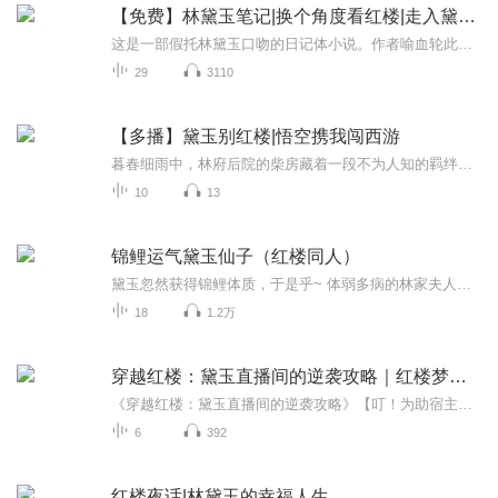
【免费】林黛玉笔记|换个角度看红楼|走入黛玉内心
这是一部假托林黛玉口吻的日记体小说。作者喻血轮此书以林黛玉为中心，以第一人称的手法记叙和描写了林黛玉从辞亲别乡，到寄身于贾府后的所见所感，展示了她缠绵悱恻的情感世界和哀感顽艳的生命历程。语言清新流畅，浅近易懂，尤其心理描写细腻传神，真切...
29
3110
【多播】黛玉别红楼|悟空携我闯西游
暮春细雨中，林府后院的柴房藏着一段不为人知的羁绊。少女黛玉在墙根下救下一只受伤的小猕猴，用素色手帕为它包扎，从此柴房成了两人秘密的避风港。她每日偷偷喂食、教字、读诗，而小猴用绒毛轻蹭她的掌心，用尾巴缠绕她的脚踝，以最纯粹的方式回应她的温...
10
13
锦鲤运气黛玉仙子（红楼同人）
黛玉忽然获得锦鲤体质，于是乎~ 体弱多病的林家夫人忽然吃嘛嘛香了！ 穷困潦倒的寒门学子喝了林家井中水立马高中了！ 贾母“我的儿，快来贾府住，外祖母想死你了！” 王夫人“林姐和我儿果然天赐良缘！” 黛玉“娘亲，女儿觉的外祖母家不宜久住。” 锦鲤大神一转身，贾府便凉了……完结文：《后土求生记》，《七零之人比花娇》，《年代文里的逗逼绝配》，《重生文好孕女配》，《逆袭嫁给男主爹》，《如意的悠哉日常》，《携带空间的林奶奶》，《混沌女神》，《圣人日常》，《原配女儿不炮灰》，《伊氏琐事》
18
1.2万
穿越红楼：黛玉直播间的逆袭攻略｜红楼梦｜穿越｜古言
《穿越红楼：黛玉直播间的逆袭攻略》【叮！为助宿主逆风翻盘，仙界特赐鲛人系统，化泪为珠，化悲为药，望你在贾府呼风唤雨，重写红楼。】【叮！从现在起， 宿主就是林黛玉，有青蛇守护，同时拥有白娘子的全部技能。】【叮！宿主到达贾府，开启红楼主线任务...
6
392
红楼夜话|林黛玉的幸福人生