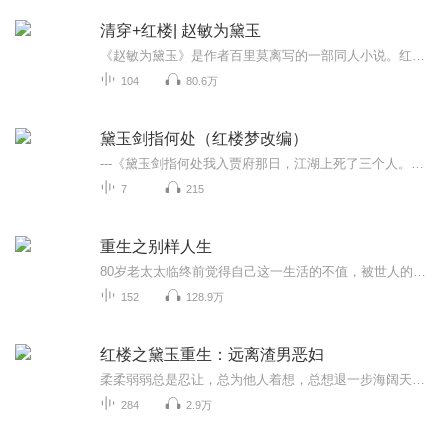
清穿+红楼| 赵敏为黛玉
《赵敏为黛玉》是作者百里莫离写的一部同人小说。红楼中的林黛玉看着她最爱的宝哥哥娶了别人，却无可奈何，最终只能含恨而亡。如若，赵敏重生为林黛玉，这故事的结局又会发生怎样的变化？且看英姿飒爽的敏敏郡主如何给妹妹一个不一样的精彩人生！1、本文黑贾府，黑贾宝玉，总之除了林府，都黑2、男主四爷，前期主红楼，后期主，爽文向，赵敏（林黛玉）金手指，略苏，慎入。 本文基本设定：1、林黛玉的前世为赵敏，所以不是单纯的重生哦~2、赵敏穿越而来的时间为认识张无忌之前3、文中会设定一个原本没有的嫡亲弟弟，和林如海的妾孙姨娘4、这里出现红楼梦这本书不是bug，它是穿越的介质
104
80.6万
黛玉剑指何处（红楼梦改编）
---《黛玉剑指何处我入贾府那日，江湖上死了三个人。没人知道，林家孤女除了满腹诗书，还藏着一柄“葬花剑”。荣国府也不是什么钟鸣鼎食之家——潇湘馆的竹子每年只活七棵，暗合北斗；怡红院的胭脂，能解百毒。他们都盯着通灵宝玉，想要“情”的密卷。只有...
7
215
重生之别样人生
80岁老太太临终前觉得自己这一生活的不值，被世人的言语绑架一辈子，无论做了多大的成就，在世人的眼中，提起她就是某某某的前妻，重来一世，不再受他人言语影响，她要换个活法，只做自己！
152
128.9万
红楼之黛玉重生：远离渣男恶妇
柔柔弱弱总是忍让，总为他人着想，总想退一步海阔天空的黛玉，重生了，这一世，她不需要委屈自己，不需要成全别人，她只需要为自己而活
284
2.9万