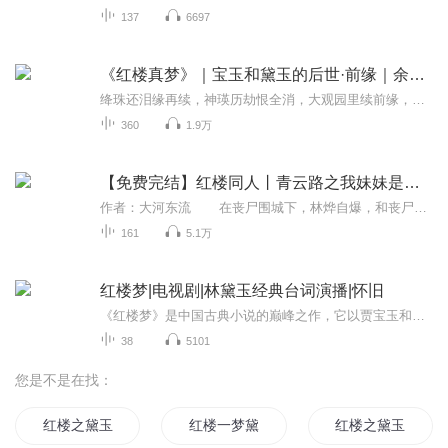
137
6697
《红楼真梦》｜宝玉和黛玉的后世·前缘｜余韵·新生
绛珠还泪缘再续，神瑛历劫恨全消，大观园里续前缘，太虚幻境证旧梦。《红楼》杰作，传有窜编；脂砚轶闻，颇参歧论。雌黄错见，坚白等棼：或则妄规胶续，滋刻鹄类鹜之讥；或则虚拟璧完，忘断鹤益凫之拙；又或殚心索隐，逞臆谈空，附会梅村赞佛之诗，标榜桑...
360
1.9万
【免费完结】红楼同人丨青云路之我妹妹是林黛玉
作者：大河东流 在丧尸围城下，林烨自爆，和丧尸王同归于尽，本以为万事皆休，结果他转世投胎了。 他投胎到了古代的大户人家，照顾他的奶妈四个，丫鬟婆子未知，还有老太太、老爷、太太三位至亲，都对他爱若珍宝。 这难道是上天给他的补偿...
161
5.1万
红楼梦|电视剧|林黛玉经典台词演播|怀旧
《红楼梦》是中国古典小说的巅峰之作，它以贾宝玉和林黛玉的爱情故事为主线，同时描绘了一个封建家族的衰落和社会的黑暗。87版的电视剧《红楼梦》更是深受观众的喜爱。本来是录《红楼梦》有声书的，本人是剧中林黛玉的演绎者，因各种原因没有上架，故将所...
38
5101
您是不是在找：
红楼之黛玉养了一只猫
红楼一梦黛玉归来
红楼之黛玉不欠谁