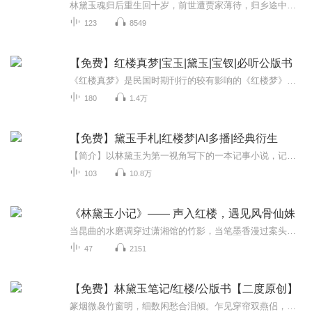
林黛玉魂归后重生回十岁，前世遭贾家薄待，归乡途中目睹双亲坟茔被毁、紫鹃雪雁罹难。重生后的她将如何改写命运，且看后续发展。
123
8549
【免费】红楼真梦|宝玉|黛玉|宝钗|必听公版书
《红楼真梦》是民国时期刊行的较有影响的《红楼梦》续书,成书于1940年,在续书主旨、接续方式、叙事艺术和语言风格等方面与清代《红楼梦》续书《后红楼梦》《续红楼梦》等极为相似,都在接续宝黛钗的后续故事,使生旦团圆,贾府复兴.然而,它将太虚归太虚,人间...
180
1.4万
【免费】黛玉手札|红楼梦|AI多播|经典衍生
【简介】以林黛玉为第一视角写下的一本记事小说，记叙了黛玉一生的经历，与宝玉的爱恨纠缠。欢迎订阅、关注、五星好评~~~
103
10.8万
《林黛玉小记》—— 声入红楼，遇见风骨仙姝
当昆曲的水磨调穿过潇湘馆的竹影，当笔墨香漫过案头的诗笺，我们在有声的世界里，重逢这位 “心较比干多一窍，病如西子胜三分” 的红楼佳人。《林黛玉小记》并非简单复刻原著情节，而是以黛玉的视角为轴，以日记的形式串联起她的才情、孤勇、柔软与悲戚：...
47
2151
【免费】林黛玉笔记/红楼/公版书【二度原创】
篆烟微袅竹窗明，细数闲愁合泪倾。乍见穿帘双燕侣，遽怜孤客一身轻。离魂不断江南梦，密绪空求并蒂盟。听罢杜鹃声彻耳，携锄悄自葬残英。昼长无奈惹情长，憔悴形骸懒理妆。问病有时承软语，慰愁无计爇心香。恩深更妬他人宠，疑重翻憎姊妹行。倦听蝉鸣声断...