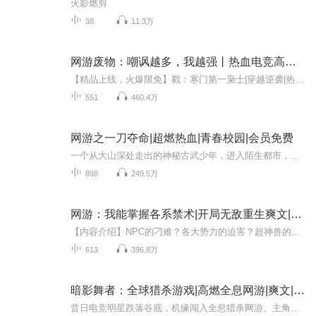
火影燃剪
38
11.3万
网游废物：嘲讽越多，我越强丨热血电竞高燃逆袭爽文
【精品上线，火爆限免】戳：寒门第一枭士|穿越逆袭|热血权谋爽文戳：桃运村医俏佳人|风流偷香爽文乡村多人剧|新品限免戳：不装了，我老婆是绝色杀手丨热血逆袭都市爽文多人剧戳：美娇妻的谎言|都市糜情香艳风流寡妇嫂子爽文戳：傻婿复仇，他的99个身份被曝...
551
460.4万
网游之一刀夺命|超燃热血|青春校园|会员免费
一个从大山深处走出的神秘古武少年，进入陌生都市，面对的一切都是新奇而有趣的！进城第一天就被表妹强行推倒～拉着玩游戏，又在无意中得知表妹居然是自己的未婚妻，作为一个有责任心又有正义感的五好青年，利用失传现世的古老武艺纵横游戏、驰骋校园，气...
898
249.5万
网游：我能掌握各系禁术|开局无敌重生爽文|超燃游戏
【内容介绍】NPC的刁难？各大势力的迫害？超神兽的追击？我郑义何惧？冰、火、土、雷、风；光、暗、空间、精神。时间等各系法术。小孩子才做选择题，我郑义通通都要。样样精通，样样稀松？我郑义各系禁术信手捏来。【作者介绍】萧声四起：看点中文网大神作...
613
396.8万
暗影舞者：全球猎杀游戏|高燃全息网游|爽文|热血|网游|玩家|机智|无女主
昔日电竞明星跌落谷底，机缘闯入全息猎杀网游。主角化身暗影刺客，凭顶尖操作驰骋新手村，闯副本、夺圣殿碎片，在玩家追杀与公会混战中锋芒毕露。游戏内战魂殿步步紧逼，现实里资本集团暗中围堵，虚拟冒险与现实危机交织。当猎杀沦为阴谋，暗影舞者能否以...