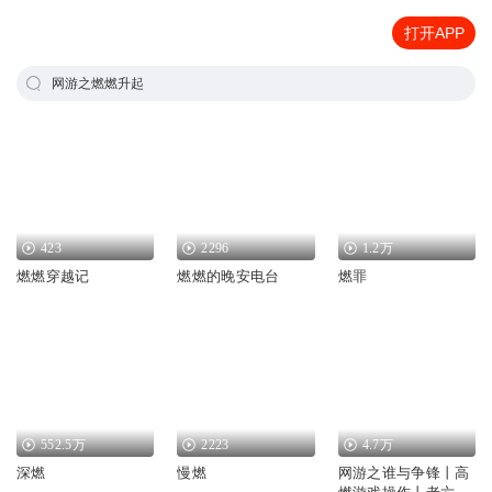
打开APP
网游之燃燃升起
423
2296
1.2万
燃燃穿越记
燃燃的晚安电台
燃罪
552.5万
2223
4.7万
深燃
慢燃
网游之谁与争锋丨高