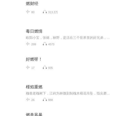
燃财经
80
313.3万
毒日燃情
欧阳小宝，张烙，林野，是活在三个世界里的好兄弟，性格迥异，各自不同的家世，但是他们还是肩并肩的走在了一起，从校园里到校园外，由青涩到 成熟，他们在演绎自己的故事，有笑，有泪，有血，向来缘浅，奈何情深，难得相思，毒日燃情.....
299
4573
好燃呀！
17
935
槿焰重燃
槐巷老槐树下，江屿为林微刻制槐木槿花吊坠，指尖磨出血也不停；林微则用裁缝店旧布绣制槿花笔袋，被针扎得指尖泛红仍坚持，少年少女的双向奔赴，在槐花香里悄然萌芽。苏曼妮窃取林微的槿花设计稿、弄脏她的儿童礼服、骚扰她母亲，江屿便连夜为设计稿备份...
26
888
燃兽风暴