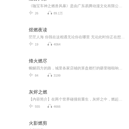
《咖宝车神之燃兽风暴》是由广东易腾动漫文化有限公司出品的动画作品，定档于2025年9月19日全网上线。该动画共26集。 故事主要讲述了勇敢机灵的田小咖与新结识的动物咖宝共同守护世界。老对手捣蛋家族更加活跃，捣蛋老妈的加入让危机升级，此外，不法分子...
26
89.1万
煜燃夜读
茫茫人海 你我在这相遇无论你在哪里 无论此时你正在想什么放下手机 静静的听我讲给你听希望能帮助失眠的人 早点进入梦乡希望可以给与孤独的你一丝温暖只要是你需要 我一直都在
19
4064
烽火燃尽
蜿蜒四方的路，城里各家店铺的算盘都打的噼里啪啦响，如同烟火在晚空中升腾盛开然后熄灭，似乎人们都忘了那些暗藏在角落里随时毙命的危险，只将满腹的惊忧与纷扰倾注在面前的这杯酒里，各自心怀鬼胎一口吞下肚。
84
3199
灰烬之燃
【内容简介】在两个世界碰撞前重生，灰烬之中，燃起希望之火。（这是一个亡灵法师的故事）【作者/主播简介】作者：Deathstate主播：声画联盟【购买须知】1、本作品为付费有声书，前65集为免费试听，购买成功后，即可收听，可下载重复收听。2、版权归原作者...
555
4666
火影燃剪