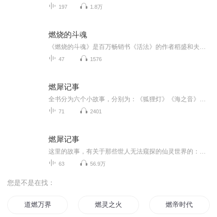
197
1.8万
燃烧的斗魂
《燃烧的斗魂》是百万畅销书《活法》的作者稻盛和夫时隔四年倾力所著作品！亲自讲述了日本航空“奇迹重生”的真相！ 企业是个小社会，作者以小见大，从日本航空的经营经验中告诉读者如何改变日本的现状。作者认为，在现在的经济社会中，以美国为中心的...
47
1576
燃犀记事
全书分为六个小故事，分别为：《狐狸灯》《海之音》《槐安台》《昙花酒》《壁上花》《天地牢》。讲的都是和神秘人有关的故事。故事起源于一个古老的传说，传说只要取春雨浸湿之笔，夏阳酷晒之墨，秋风吹拂之纸，以及冬雪覆盖之砚。用此笔墨纸砚书尔之心结...
71
2401
燃犀记事
这里的故事，有关于那些世人无法窥探的仙灵世界的：精怪，神灵，异人……他们所经历的事情也是也世人无法知晓的：定数，报应，妖妄……人与精怪，人与仙灵，幕幕奇景诡境，种种精怪人情，燃犀记事，便将他们的故事一一书写……主要角色陆离：本相为白泽。...
63
56.9万
您是不是在找：
道燃万界
燃灵之火
燃帝时代