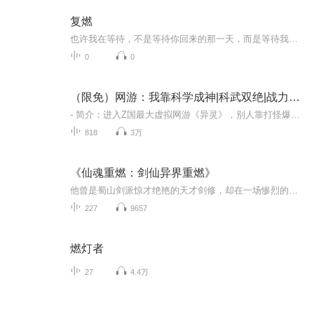
复燃
也许我在等待，不是等待你回来的那一天，而是等待我忘记你的那一天。曾经以为你是风筝，我手中握着那根无力的线，无论你飞向何方，我最终都是你的归属。但现在不是了，蓝色的天空伴着灰蒙的昏黄，请记得我，我是你生命中留在天空里最浅蓝色的光
0
0
（限免）网游：我靠科学成神|科武双绝|战力爆表巨燃
- 简介：进入Z国最大虚拟网游《异灵》，别人靠打怪爆装，我靠物理化学造黑科技！从新手村破茅屋起步，用科学知识碾压全服，一路成神！ 游戏迷福利来了，同时跟我的小耳朵们预报：新VIP 专辑准备上架中，关注关注哈 ！猜猜是啥样的题材呢！
818
3万
《仙魂重燃：剑仙异界重燃》
他曾是蜀山剑派惊才绝艳的天才剑修，却在一场惨烈的正邪大战中陨落身亡。一朝魂归异界，他成了世人眼中彻头彻尾的废物，更因一场可笑的争风吃醋，落得身死道消的结局。看我重生归来战遍诸天
227
9657
燃灯者
27
4.4万