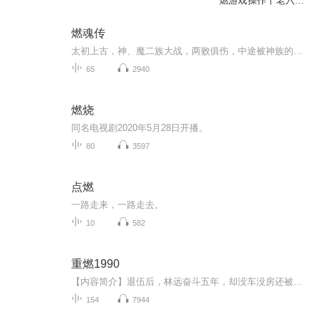
燃游戏操作丨老六的
网友之路
燃魂传
太初上古，神、魔二族大战，两败俱伤，中途被神族的部下、号称“异神”的伽陀摩罗族趁机反噬。伽陀摩罗族的极度残忍和邪恶，让世界濒临奔溃。天地危亡之时，来自异域龙渊列岛的龙族突然出击，将伽陀摩罗族囚入悖乱海渊的深处。然而，在上万年的囚禁中，伽...
65
2940
燃烧
同名电视剧2020年5月28日开播。
80
3597
点燃
一路走来，一路走去。
10
582
重燃1990
【内容简介】退伍后，林远奋斗五年，却没车没房还被甩，他喝醉了，醒来竟回到1990年，看他如何改变自己的命运……【作者/主播】作者：醉卧人生 主播：属柒音乐【购买须知】1、本作品为付费有声书，前36集为免费试听，购买成功后，即可收听，可下载重复收...
154
7944