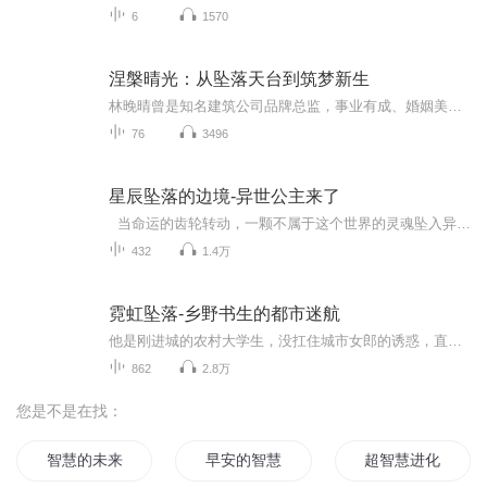
6
1570
涅槃晴光：从坠落天台到筑梦新生
林晚晴曾是知名建筑公司品牌总监，事业有成、婚姻美满。然而一场婚礼后的背叛彻底摧毁了她的人生——丈夫周铭远伪造她受贿证据，将她的裸照曝光于网络，导致她被网暴、停职、家庭破碎，最终在绝望中跳楼自杀。奇迹般地，她重生回到了婚礼当天，带着前世的...
76
3496
星辰坠落的边境-异世公主来了
当命运的齿轮转动，一颗不属于这个世界的灵魂坠入异世。她睁开眼，发现自己成了帝国遗失的公主——可等待她的不是荣华富贵，而是暗潮汹涌的宫廷、虎视眈眈的敌人，以及一个关于“星辰坠落”的古老预言……这是一段关于生存、野心与自我觉醒的异世传奇。...
432
1.4万
霓虹坠落-乡野书生的都市迷航
他是刚进城的农村大学生，没扛住城市女郎的诱惑，直接被学校开除，揣着铺盖卷蹲在街头喝冷风——冷风中抬头，撞见三个开超跑的美女姐姐：“小弟弟，没地方去？跟姐姐们走。” 从此，他住进江景大平层，被御姐总裁塞资源，被温柔医生贴药膏，被辣妹设计师...
862
2.8万
您是不是在找：
智慧的未来
早安的智慧
超智慧进化