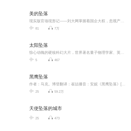
美的坠落
现实版官场现形记——刘大网掌握着国企大权，忽视产品质量，并利用权力与多名女下属有暧昧，后被举报……【内容简介】《美的坠落》描写了从改革初始二三十年间一家化工企业，从顶峰走向衰败的过程。刘大网掌握着国企大权，不重视产品质量，造成大量退货，...
81
7万
太阳坠落
惊心动魄的硬核科幻大片，世界著名量子物理学家、英国科学协会主席、“法拉第奖”“达尔文奖”“斯蒂芬·霍金科学传播奖”得主哈利利最新科幻小说！人性与科技纠缠的幻想还是即将发生的未来？
5
467
黑鹰坠落
作者：马克。博登翻译：崔喆播音：安妮《黑鹰坠落》[1] 是美国军事小说的经典畅销之作。是特种部队现场作战最经典的真实场景再现。本书记录了美军自越战以来最惨烈的失败。"摩加迪沙之战"是美军在索马里发动的抓捕当地最大军阀的财务总管欧马·沙朗和对外...
25
59.2万
天使坠落的城市
25
473