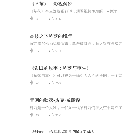
《坠落》｜影视解说
《坠落》全三部影视解说，观看视频更精彩！+关注
3
374
高楼之下坠落的晚年
背井离乡沦为免费保姆，尊严被碾碎，有人终在高楼之上走向绝路。
12
519
《9.11的故事：坠落与重生》
《坠落与重生》可以视为一幅引人入胜的拼图：一个普通的周二上午突然被打断，一场事故把我们的集体记忆划裂，分成2001-9-11之前和之后。米切尔·祖科夫开始重新拼凑记忆碎片，并将之相互关联，创作出命运无常的画像，也展现出突发事件中人与人的关联。祖科...
46
7565
天网的坠落-杰克·威廉森
科万是一个大姓，一代又一代的科万们在太空中建立了许多拓展性工程，并获得了很好的收益。他们的帝国渐渐凌驾与地球许多国家权利之上。但是随着一个被放逐的外星生物找到太阳系，意想不到的变化来了。科万家族最后一代有个私生子。
24
917
《妹妹，你是坠落凡间的天使》