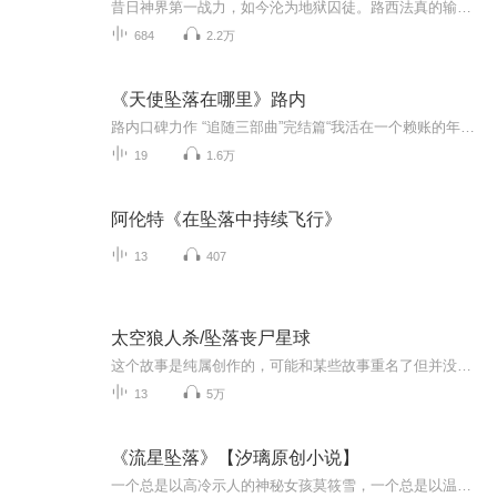
昔日神界第一战力，如今沦为地狱囚徒。路西法真的输了吗？天使降临之日，便是局势逆转之时。在这场神与魔的博弈中，没有绝对的正义，只有生存的法则。隐藏的血脉觉醒，被封印的力量复苏，所有背叛者都将付出代价。⚔️ 高燃玄幻有声书，见证王者归来。这不...
684
2.2万
《天使坠落在哪里》路内
路内口碑力作 “追随三部曲”完结篇“我活在一个赖账的年代里。”小说开头，主人公路小路自白。时间推移到上世纪九十年代末期，美式炸鸡店出现、电脑手机开始流行，在政治和资本的笼罩下，遍地黄金，也遍地陷阱。社会成长得比人快，这咄咄逼人的一切，胁迫...
19
1.6万
阿伦特《在坠落中持续飞行》
13
407
太空狼人杀/坠落丧尸星球
这个故事是纯属创作的，可能和某些故事重名了但并没有赵超谢谢，并且这个故事我也是用心写的哦
13
5万
《流星坠落》【汐璃原创小说】
一个总是以高冷示人的神秘女孩莫筱雪，一个总是以温柔待人的活泼女孩颜冉，友情的烟火刚碰上出火花，莫筱雪突然却离开！...