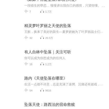
一段错生的孽恋... 慢慢讲出我自己的感情，只望你懂。 刘珂：”我爱你，下辈子，我不要再做你的妹妹...."...
7
1.7万
精灵梦叶罗丽之天使的坠落
王默，换来了美好的新生—夏梦妍她为了叶罗丽战士们，失去自己生命…“你们还没醒过来吗？”你们日日夜夜思念的王默就是他，你们还想一生对她的愧疚之中吗？敬请期待叶罗丽精灵梦本篇专辑是因为叶罗丽精灵梦之星悦公主并不是很火，所以我觉得换一个专辑应...
32
20.3万
有人自林中坠落｜关注可听
你可以成为你想成为的任何人
16
1.2万
路内《天使坠落在哪里》
生活一点都不诗意，总是充满了迷惘、沉痛还有嬉戏，但我依然选择活下来
54
9616
坠落天使：路西法的宿命救赎