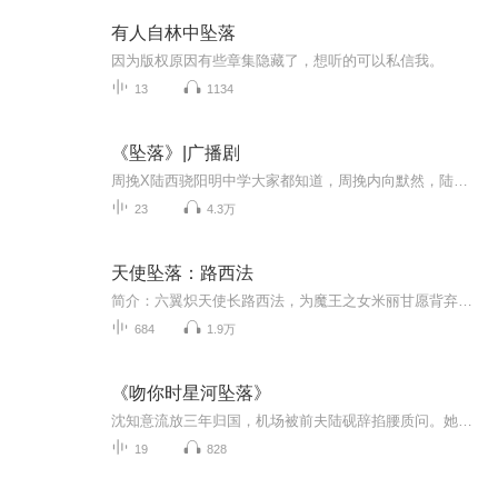
有人自林中坠落
因为版权原因有些章集隐藏了，想听的可以私信我。
13
1134
《坠落》|广播剧
周挽X陆西骁阳明中学大家都知道，周挽内向默然，陆西骁张扬难驯。两人天差地别，八竿子打不到一块儿。谁都没有想到，有一天这两人会站在一起。接着，流言又换了一种——陆西骁这样的人，女友一个接一个换，那周挽就凭一张初恋脸，不过一时新鲜，要不了多久...
23
4.3万
天使坠落：路西法
简介：六翼炽天使长路西法，为魔王之女米丽甘愿背弃天堂、折断圣光羽翼，以堕天使之身掀起神魔乱战！可战火无情，米丽香消玉殒，灵魂却意外转世人间。跨越三界的追妻之路布满荆棘，神魔追杀、宿命纠缠，他能否唤醒前世挚爱？是再续虐恋还是改写宿命？润语...
684
1.9万
《吻你时星河坠落》
沈知意流放三年归国，机场被前夫陆砚辞掐腰质问。她高跟鞋碾他皮鞋反击，开启追妻火葬场。他为她点天灯却送人、电梯里把她抵在镜面、暴雨夜砸门寻她、董事会当众下跪、全网直播自爆卸任。她挡刀、注资成最大股东、提出三年之约。最终身世反转——她才是十...
19
828