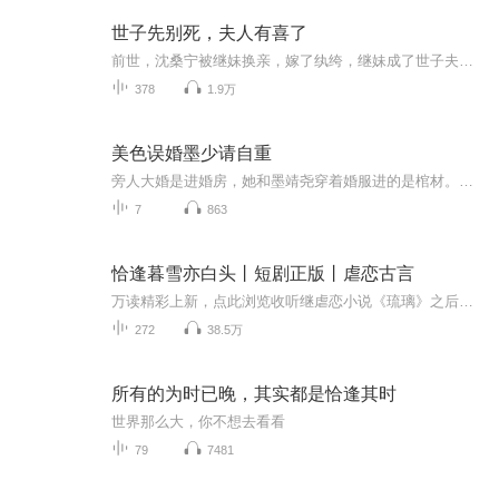
世子先别死，夫人有喜了
前世，沈桑宁被继妹换亲，嫁了纨绔，继妹成了世子夫人。可最终，世子早死，反而纨绔浪子回头成了战神。重来一次，这回继妹要嫁纨绔，却不知前世沈桑宁私下苦心经营，才让纨绔功成名就。沈桑宁冷眼看继妹跳入火坑，自己嫁给了高冷孤傲的世子爷。这次，她决...
378
1.9万
美色误婚墨少请自重
旁人大婚是进婚房，她和墨靖尧穿着婚服进的是棺材。空间太小，贴的太近，从此墨少习惯了怀里多只小宠物。宠物宠物，不宠那就是暴殄天物。于是，墨少决心把这个真理发挥到极致。她上房，他帮她揭瓦。她说爹不疼妈不爱，他大手一挥，那就换个新爹妈。她说哥哥姐姐欺负她，他直接踩在脚下，我老婆是你们祖宗。小祖宗天天往外跑，墨少满身飘酸：“我家小妻子肤白貌美，给我盯紧了。”【收听须知】1、该专辑免费收听。2、在收听过程中，如想快速阅读小说文字版全集，或者你有其他任何问题，请在微信中搜索公众号【彩文坊...
7
863
恰逢暮雪亦白头丨短剧正版丨虐恋古言
万读精彩上新，点此浏览收听继虐恋小说《琉璃》之后又一虐恋古言佳作，万读超人气作者、虐恋小说王牌作者小山竹倾情力作，年度扎心催泪小说。王权富贵难逃一往情深，倾尽所有大梦皆空，所谓白头，她终是辜负了所有. 看不到青山,也到不了白头。
272
38.5万
所有的为时已晚，其实都是恰逢其时
世界那么大，你不想去看看
79
7481