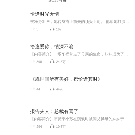
BOSS有毒
恰逢时光无情
被净身出户，她转身搭上前夫的顶头上司。 他帮她打脸虐渣，她帮他挡烂桃花。 沈瑆以为，她与许绍城不过是各取所需，却没想到自己早已入了他的圈套……【收听须知】1、该专辑免费收听。2、在收听过程中，如想快速阅读小说文字版全集，或者你有其他任何问题，请在微信中搜索公众号【糖果看吧】，关注并回复数字：【7686】，便可快速阅读文字全版。（注意：需要在公众号中回复才有效）...
3
167
恰逢爱你，情深不渝
【内容简介】一场车祸带走了母亲的生命，妹妹成为了植物人。一夜之间温念慈成了灰姑娘。为筹集妹妹医药费，温念瓷的父亲不惜将她嫁给一个傻子。在酒吧买醉，不料意外失身给傻子的哥哥。婚后，她是他的弟媳，两人相敬相待。几个月后，她怀孕，众人皆知，身...
398
24.8万
《愿世间所有美好，都恰逢其时》
44
4490
报告夫人：总裁有喜了
【内容简介】演员宁小苏在演戏时被同父异母的妹妹宁小柔设计，失去了自己的第一次，屋漏偏逢连夜雨，宁小柔竟然带着宁小苏的男朋友出现在宾馆房间！五年后，她改头换面重新归来，因为一场意外，邂逅了帝都的无冕之王，景氏集团的CEO景陌衍，这个时候，她并...
294
10.5万