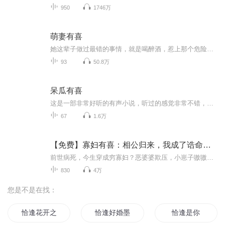
950
1746万
萌妻有喜
她这辈子做过最错的事情，就是喝醉酒，惹上那个危险的男人。在她的眼里，他是未婚夫的哥哥，是高高在上的长辈。她敬他，怕他，小心谨慎的和他保持着距离。可是……不知道什么时候开始，这个男人看穿了她的小心思，步步为营，以决绝的姿态插手她的人生。
93
50.8万
呆瓜有喜
这是一部非常好听的有声小说，听过的感觉非常不错，故事扑朔迷离，情节跌宕起伏，?是以（爽文、言情）等风格模式构成的虚幻故事。?为了提供更多优秀的有声作品，请多多宣传和推荐本书，这是一种支持与鼓励！欢迎您的意见和建议，我们将不断提升自己，给大家呢带来更多优秀的作品。请大家多多支持，好听就请小伙伴一起来吧。只就是对我们最大的支持了.有声小说的未来，是需要大家共同的努力!? 友情提示:听书是种生活的品味，在品味生活的同时，请关注你身边的亲人、朋友，合理安排时间！?
67
1.6万
【免费】寡妇有喜：相公归来，我成了诰命夫人
前世病死，今生穿成穷寡妇？恶婆婆欺压，小崽子嗷嗷待哺，拼死分家后，眼看日子刚有起色——恶霸要强娶，邻居想夺田！正欲带崽跑路，那个"战死"的夫君突然归来?!
830
4万
您是不是在找：
恰逢花开之时
恰逢好婚墨少夫人有喜了喻色墨靖尧
恰逢是你