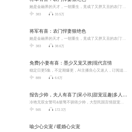
她是金融界的天才，一朝重生，竟成了又胖又丑的农门‘寡妇’！秦雅表示，只要脑子还在，分分钟打造一个商业帝国不在话下。如果，她的身边没有一个“诈尸”归来的相公，成天说着荤话，眼神灼灼的望着她……那就只好富可敌国，撩人无数！
383
33.5万
将军有喜：农门悍妻狠绝色
她是金融界的天才，一朝重生，竟成了又胖又丑的农门‘寡妇’！秦雅表示，只要脑子还在，分分钟打造一个商业帝国不在话下。如果，她的身边没有一个“诈尸”归来的相公，成天说着荤话，眼神灼灼的望着她……那就只好富可敌国，撩人无数！
383
38.6万
免费|小妻有喜：墨少又宠又撩|现代言情
稳定日更5集，不定期爆更，AI主播良心又迷人，订阅追更不迷路！ 【内容简介】 旁人大婚是进婚房，她和墨靖尧穿着婚服进的是棺材。空间太小，贴的太近，从此墨少习惯了怀里多只小宠物。宠物宠物，不宠那就是暴殄天物。于是，墨少决心把这个真理发挥到极...
889
6.6万
报告少帅，夫人有喜了|呆小玖|甜宠逗趣|多人有声剧
冷艳无双女警司&桀骜不驯痞少帅，大型民国言情甜宠剧，会员免费哦！每天晚上八点更新3集，不定时爆更，订阅可以看到更新提醒哦！ ...
565
172.3万
喻少心尖宠 / 暖婚心尖宠