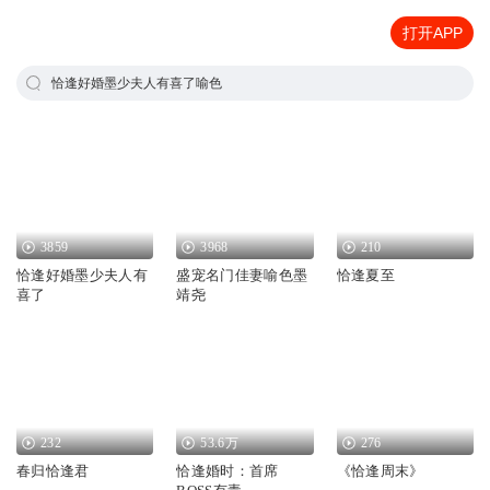
打开APP
恰逢好婚墨少夫人有喜了喻色
3859
3968
210
恰逢好婚墨少夫人有
盛宠名门佳妻喻色墨
恰逢夏至
喜了
靖尧
232
53.6万
276
春归恰逢君
恰逢婚时：首席
《恰逢周末》