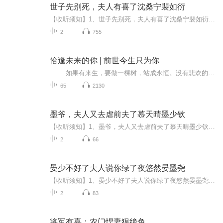
世子先别死，夫人有喜了沈桑宁裴如衍
【收听须知】1、世子先别死，夫人有喜了沈桑宁裴如衍2、由于音频节目更新的比较慢，如想快速阅读小说文字版的全部章节，请在微信中搜索公/众/号【毛毛虫文学】，关注后，并在公/众/号中回复：【1160】，便可快速阅读小说文字版全集。（注意：需要在公/众/...
2
755
恰逢未来的你 | 前世今生只为你
如果有来生，要做一棵树，站成永恒。没有悲欢的姿势，一半在尘土里安详，一半在风里飞扬；一半洒落荫凉，一半沐浴阳光。非常沉默，非常骄傲。 ...
65
2130
墨爷，夫人又去虐前夫了慕天晴墨少钦
【收听须知】1、墨爷，夫人又去虐前夫了慕天晴墨少钦2、由于音频节目更新的比较慢，如想快速阅读小说文字版的全部章节，请在微信中搜索公/众/号【黑葡萄文学】，关注后，并在公/众/号中回复：【864】，便可快速阅读小说文字版全集。（注意：需要在公/众/号...
2
66
晏少不好了夫人说你绿了夜悠然晏墨尧
【收听须知】1、晏少不好了夫人说你绿了夜悠然晏墨尧2、由于音频节目更新的比较慢，如想快速阅读小说文字版的全部章节，请在微信中搜索公/众/号【黑葡萄文学】，关注后，并在公/众/号中回复：【634】，便可快速阅读小说文字版全集。（注意：需要在公/众/号...
2
83
将军有喜：农门悍妻狠绝色