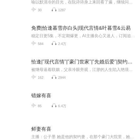
喻以默清冷的目光，在阮诗诗身上来回看了遍，继续问道，“大学毕业了吗？” “毕业了。”阮诗诗不自觉咽了下口水补充说道，“毕业两年了。” 听到回答，喻以默沉默了下，好看的皮囊上不见任何情绪，风轻云淡。 可阮诗诗的内心却是动荡不安，她一边想着老妈是拜了什么神仙，弄到了这么个顶级相亲对象，另一边，她在想喻以默是不是坐错位置了？ 还是说自己坐错了？ 眼角余光瞟了瞟桌上的号码牌，确实是18号。 “那个……您是不是找错位置了？”阮诗诗斗胆说道。 “户口本带了吗？”喻以默说。 两人同时开了口，也同时戛然而止。 阮诗诗听了喻以默的话，震惊的抬起了头。 喻以默那近乎完美的脸蛋，近在咫尺，顿时让阮诗诗脸颊绯红，脑子里一片空白。 喻以默生的一副风光霁月的好皮囊，比当下爆红的男星都要好看三分，但由于是个商人，身上的霸道气质往往让人退避三舍。
30
1287
免费|恰逢暮雪亦白头|现代言情&叶暮雪&云易
稳定日更5集，不定期爆更，AI主播良心又迷人，订阅追更不迷路！ 【内容简介】 她爱了他十年,丢了公主身份,弃了皇家权贵,最后却是红颜枯骨,情深不寿.一切的痛苦与折磨,终于压垮了她心里最后的爱恋.青山暮雪可白头,她终是辜负了这个名字.看不到青山,也到...
584
2.4万
恰逢|"现代言情"|"豪门世家"|"先婚后爱"|契约婚姻|现言
被继母逼着联姻，父亲冷眼旁观，江渺的人生陷入绝境。外婆重病住院，她只能独自承受。绝望之际，那个神秘的男人傅砚辞出现了——'和我结婚，我救你外婆，帮你摆脱家族控制。'一纸婚约，她成了傅太太。可新婚丈夫似乎知道她与哥哥江澈的所有秘密，温柔体贴...
162
2944
错嫁有喜
85
6.4万
鲜妻有喜
主播：公子墨 她是他的契约妻，在那个豪门大院里，她战战兢兢，如履薄冰，她以为将她的契约丈夫讨好好了，就可以全身而退，却不知，在他身边，尽是危险重重。她细想离开，可冷漠疏离，拒人千里之外的帝少私下却有另外一副面孔，不止将她宠上天，还和她一起...