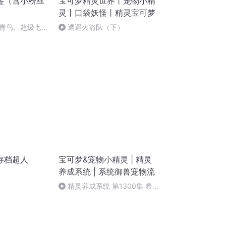
鉴（含小粉丝
宝可梦精灵世界丨宠物小精
灵丨口袋妖怪丨精灵宝可梦
青鸟、超级七夕
遭遇火箭队（下）
存档超人
宝可梦&宠物小精灵 | 精灵
养成系统 | 系统御兽宠物流
精灵养成系统 第1300集 希罗
娜，夺冠！（二）（完）