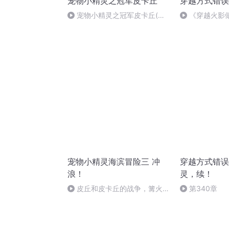
宠物小精灵之冠军皮卡丘
穿越方式错误
宠物小精灵之冠军皮卡丘(第
《穿越火影
13章)
书还请大家支
宠物小精灵海滨冒险三 冲
穿越方式错误
浪！
灵，续！
皮丘和皮卡丘的战争，篝火晚
第340章
会！