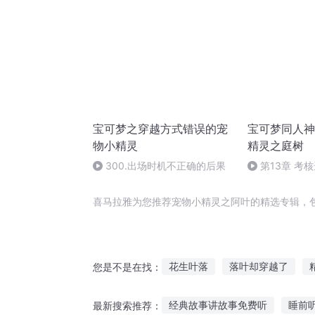
宝可梦之穿越方式错误的宠
宝可梦同人神
物小精灵
精灵之庭树
300.出场时机不正确的后果
第13章 考
喜马拉雅为您推荐宠物小精灵之阿叶的精选专辑，
花生叶落
落叶却穿越了
您是不是在找：
宠物小精灵之妖精天王
木叶
经典故事讲故事免费听
睡前
最新搜索推荐：