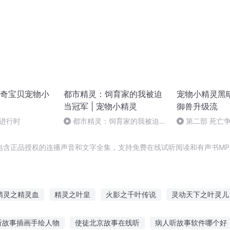
奇宝贝宠物小
都市精灵：饲育家的我被迫
宠物小精灵黑
当冠军 | 宠物小精灵
御兽升级流
核进行时
都市精灵：饲育家的我被迫当
第二部 死亡争
冠军-第599集（完结）
第二部（完）
包含正品授权的连播声音和文字全集，支持免费在线试听阅读和有声书MP
精灵之精灵血
精灵之叶皇
火影之千叶传说
灵动天下之叶灵儿
之精灵大师
我的同学是叶天帝
宠物小精灵之精灵系统
叶落他
听故事插画手绘人物
使徒北京故事在线听
病人听故事软件哪个好