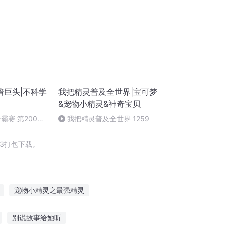
暗巨头|不科学
我把精灵普及全世界|宝可梦
&宠物小精灵&神奇宝贝
霸赛 第200章
我把精灵普及全世界 1259
3打包下载。
宠物小精灵之最强精灵
来
天叶神皇
三叶草精重生记
别说故事给她听