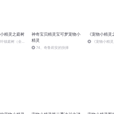
小精灵之庭树
神奇宝贝精灵宝可梦宠物小
《宠物小精灵
精灵
 秋叶镇庭树（全书
《宠物小精灵
789
74、奇鲁莉安的抉择