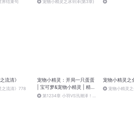
世界结束句
宠物小精灵之冰羽泽(第3章)
之流清》
宠物小精灵：开局一只蛋蛋
宠物小精灵之
| 宝可梦&宠物小精灵 | 精灵
之流清》778
宠物小精灵之
御兽宠物流 |
章)
第1234章 小羽VS汛潮泽！
（一）