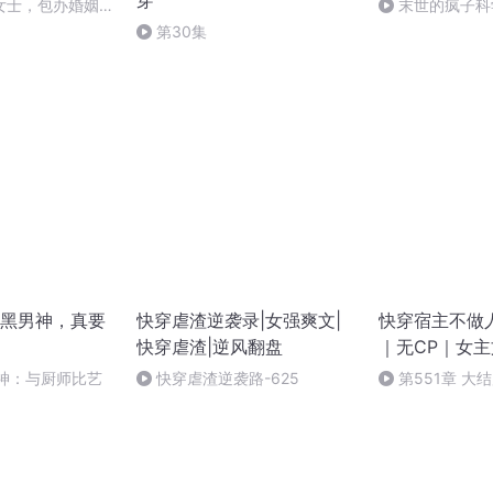
穿
女士，包办婚姻了
末世的疯子科
第30集
黑男神，真要
快穿虐渣逆袭录|女强爽文|
快穿宿主不做人
快穿虐渣|逆风翻盘
｜无CP｜女主
战神：与厨师比艺
快穿虐渣逆袭路-625
第551章 大
言）