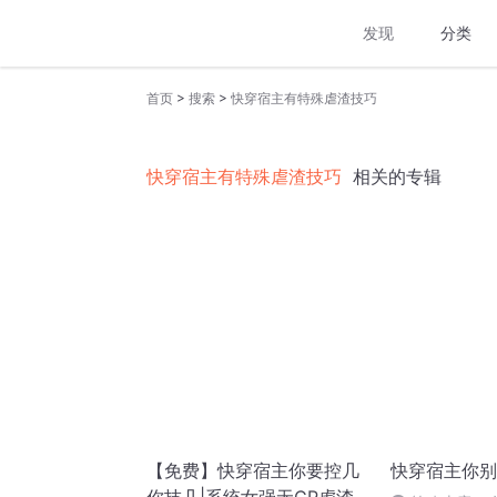
发现
分类
>
>
首页
搜索
快穿宿主有特殊虐渣技巧
快穿宿主有特殊虐渣技巧
相关的专辑
【免费】快穿宿主你要控几
快穿宿主你别