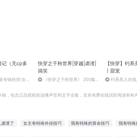
渣记（无cp多
快穿之千秋世界|穿越|虐渣|
【快穿】钓系
搞笑
丨甜宠
新专辑快穿/女性
《快穿之千秋世界》 200集
钓系美人在线
存折
完）
专辑，包含正品授权的连播声音和文字全集，支持免费在线试听阅读和有声
又虐渣了
女主有特殊外挂技巧
我有特殊的算命技巧
我有特殊
有特殊的工作技巧
我有特殊的治疗技巧
我有特殊沟通技巧
我