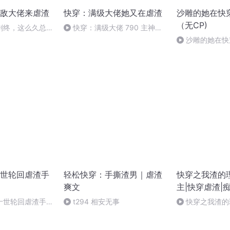
敌大佬来虐渣
快穿：满级大佬她又在虐渣
沙雕的她在快
（无CP)
剧终，这么久总算
快穿：满级大佬 790 主神大
谢大家支持
人(大结局)
沙雕的她在快
妻的自我修养10
世轮回虐渣手
轻松快穿：手撕渣男｜虐渣
快穿之我渣的
爽文
主|快穿虐渣|
十世轮回虐渣手册
t294 相安无事
快穿之我渣的
集 枕铭与意迟