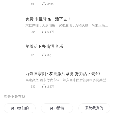
75
6358
免费 末世降临，活下去！
末世降临，天崩地裂，灾难遍地，万物灭绝，尚未灭绝的人类面对死亡，应该如何活下去？。。。。
904
6.1万
笑着活下去 背景音乐
12
3万
万剑归宗|叮~恭喜激活系统-努力活下去40
高速爽文 西米付费专辑，加入西米团后首页N 多同类型专辑免费收听～（所有专辑月票越多加更越多）来都来了，点个关注吧！最近听说有新专辑出世了！让老夫和道友们瞧瞧！（专辑每天10点更新，当日未更新的晚点更新）
632
2.8万
您是不是在找：
努力修仙的我不是天才
努力活着
系统我真的想努力