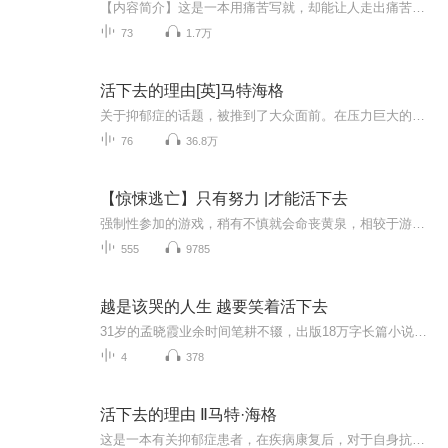
【内容简介】这是一本用痛苦写就，却能让人走出痛苦的书。24岁时，作者马特·海格不幸被命运选中，成为抑郁症患者。本书讲述了这个并不比任何人坚强的年轻人，一点一滴克服精神上的极度痛苦，从绝望中活下来的故事。 【作者介绍】 作者：【英】马特·海格...
73
1.7万
活下去的理由[英]马特海格
关于抑郁症的话题，被推到了大众面前。在压力巨大的现代社会，我们每个人都应该了解什么是抑郁症以及如何面对随时可能遭遇的精神困境。 24岁时，作者马特·海格不幸被命运选中，成为抑郁症患者。本书讲述了这个并不比任何人坚强的年轻人，一点一滴克服精神上的极度痛苦，从绝望中活下来的故事。
76
36.8万
【惊悚逃亡】只有努力 |才能活下去
强制性参加的游戏，稍有不慎就会命丧黄泉，相较于游戏中的鬼怪，身边的人似乎才是你最大的威胁。拼命活下来的你觉得这一切都结束了？不！这只是一个开始……
555
9785
越是该哭的人生 越要笑着活下去
31岁的孟晓霞业余时间笔耕不辍，出版18万字长篇小说《越是该哭的人生，越要笑着活下去》，这是一本充满正能量的半自传体小说，作者以自己为原型，以时间为序，用详实而生动的笔触刻画了一个自幼罹患特发性脊柱侧弯的女孩，随着母亲逃离封建家庭，克服生活...
4
378
活下去的理由 Ⅱ马特·海格
这是一本有关抑郁症患者，在疾病康复后，对于自身抗抑郁的过程以及患病期间所遭受折磨的种种感受。作者通过现在的自己和过去的自己的跨时空对话，告诉自己，抑郁症是可以治疗的，是可以痊愈的，它也是多数人的都会患上的，也在告诉那些至今还在被抑郁症折...