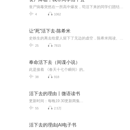
丧尸病毒突然在一所高中爆发，苟活下来的同学们团结一致逃离学校，却发现外面的世界早就是丧尸的天下，他们该何去何从？面对人性的阴暗面，他们还会保持善良吗？难道在末世生存，真的只能心狠手辣、毫无人性吗？看他们在丧尸末日如何苦中作乐。看他们在不...
4
1062
让“死”活下去-陈希米
史铁生的离去给爱人留下了无边的虚空，陈希米阅读、思考、行走、书写，勇敢地向虚空发问，重新获寻生命的意义，字里行间散发炫目的智慧之光。演播蕉下客隔日更新。
25
7815
奉命活下去（间谍小说）
此是接着 《春天十七个瞬间》的。
38
918
活下去的理由丨微语读书
更新时间：每晚19:30更新两集...
55
2.5万
活下去的理由|AI电子书