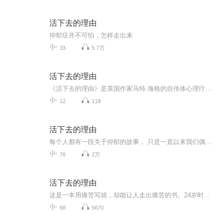
活下去的理由
抑郁症并不可怕，怎样走出来
33
5.7万
活下去的理由
《活下去的理由》是英国作家马特·海格的自传体心理疗愈之作。作者24岁深陷重度抑郁与焦虑，曾站在悬崖边缘濒临崩溃。他以坦诚细腻的笔触，真实记录从绝望坠落、艰难自救到重建生活的全过程，拆解抑郁的痛苦与孤独，也写下走出黑暗的微小方法。书中没有空...
12
118
活下去的理由
每个人都有一段关于抑郁的故事， 只是一直以来我们偶将它闷在心里罢了。 ——马特·海格Matt Haig 著名演员乔安娜·林莉称这本书“甚至能救活几条人命”，亚马逊读者称“想把这本书给所有人看，因为它说出了自己无法表达的心声”。 抑郁症也许是天空飘过的一朵乌云，而你是整片天空 作者马特海格曾站在悬崖边企图自杀，离死亡只有一步之遥。 但这本书非关死亡，而是关于如何在失去一切之后绝地逆转，度过人生的艰难时期；如何在走出困境之后成为更好的自己，更用力地去爱，去生活，去感知生命。
76
2万
活下去的理由
这是一本用痛苦写就，却能让人走出痛苦的书。24岁时，作者马特·海格不幸被命运选中，成为抑郁症患者。本书讲述了这个并不比任何人坚强的年轻人，一点一滴克服精神上的极度痛苦，从绝望中活下来的故事，后通过写作踏上自我救赎之路。马特著有《我遇见了人...
68
5670