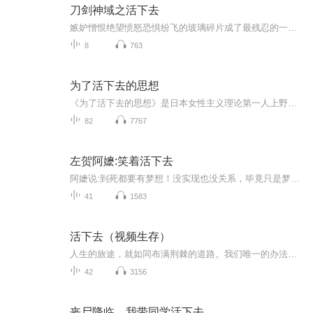
刀剑神域之活下去
嫉妒憎恨绝望愤怒恐惧纷飞的玻璃碎片成了最残忍的一道风景。这里是刀剑神域的世界，一个死亡游戏。在这里，欢颜难见。在这里，只有战斗...
8
763
为了活下去的思想
《为了活下去的思想》是日本女性主义理论第一人上野千鹤子，围绕国家、暴力、性别等议题进行思考的总结式作品。她从本世纪的 9·11 事件开始，追溯到上世纪的慰安妇诉讼以及之后爆发的海湾战争，在这些暴力事件中，思考性别这一不确定因素在国家和暴力体系...
82
7767
左贺阿嬷:笑着活下去
阿嬷说:到死都要有梦想！没实现也没关系，毕竟只是梦想嘛。
41
1583
活下去（视频生存）
人生的旅途，就如同布满荆棘的道路。我们唯一的办法，就是从那些荆棘上奋力跨过。就算遍体鳞伤，也要不断前行。只为看到更绚丽的风景。所以……无论如何，希望我们能活下去……
42
3156
丧尸降临，我带同学活下去