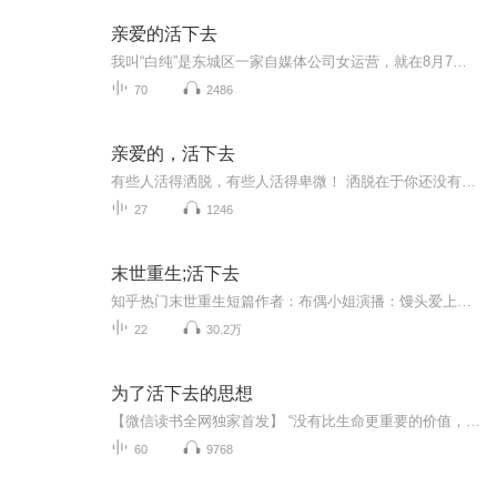
亲爱的活下去
我叫“白纯”是东城区一家自媒体公司女运营，就在8月7日立秋这一天我在协和医院肾脏科被下达了确诊结果。“尿毒症晚期”我看着诊断结果大脑一片空白，这一瞬间仿佛失去了意识，身体成为了一颗枯木。。。。
70
2486
亲爱的，活下去
有些人活得洒脱，有些人活得卑微！ 洒脱在于你还没有经历过一些事，衰神与灾难离你过于遥远， 而活得卑微的人，往往都是遭遇了不幸，被病魔、被灾难加身！ 他说；如果我还能活着，我想做一个温暖的人。 我说；如果我还能活着，我想和你一起做一个温暖的人。 后来，我们鼓励双方一起努力活着，被病魔折磨的路上我们一直温暖着对方！...
27
1246
末世重生;活下去
知乎热门末世重生短篇作者：布偶小姐演播：馒头爱上油条还有六个小时末世就要开始，而我女儿还在幼儿园。我给老师打去电话:「麻烦您帮朵朵收拾一下东西，我马上来接她。J然后我打开及时买菜的app，开始疯狂下单。末世最可怕的不是丧尸，而是人心。我不知道...
22
30.2万
为了活下去的思想
【微信读书全网独家首发】 “没有比生命更重要的价值，女性主义的思想是‘活下去的思想’”。 日本女性主义理论第一人、《从零开始的女性主义》作者上野千鹤子，从国家、民族、暴力的全新角度考察女性主义的集大成之作。 “对于那些想要平淡的日常，希望明...
60
9768