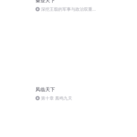
秦並天下
8
深挖王翦的军事与政治双重智
慧，解锁古代战场胜利之道
凤临天下
第十章 凰鸣九天