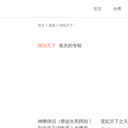
发现
分类
>
>
首页
搜索
阔别天下
阔别天下
相关的专辑
神雕侠侣（师徒生死阔别丨
宠妃天下之天