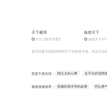
天下藏局
纵猎天下
522【跪求月票】
纵猎天下47
喜马拉雅为您推荐阔别天下的精选专辑，包含正品
阔太太的心事
走不出的宽阔
您是不是在找：
名门阔少是暖男
天机之不明
乾隆听西洋琴的故事
芭比勇
最新搜索推荐：
小阔爱她甜软可口
契阔成说
千万哥哥故事在线听
宝宝乖