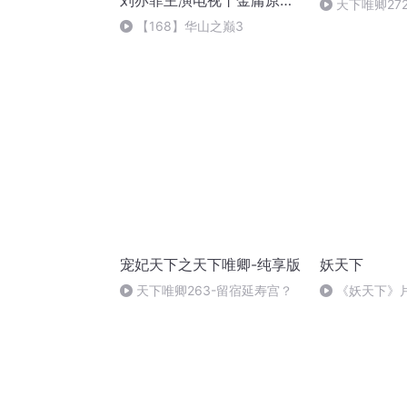
刘亦菲主演电视丨金庸原
天下唯卿27
著）
书完）
【168】华山之巅3
宠妃天下之天下唯卿-纯享版
妖天下
天下唯卿263-留宿延寿宫？
《妖天下》