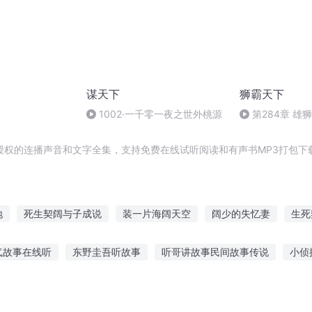
谋天下
狮霸天下
1
1002·一千零一夜之世外桃源
第284章 雄
授权的连播声音和文字全集，支持免费在线试听阅读和有声书MP3打包下
地
死生契阔与子成说
装一片海阔天空
阔少的失忆妻
生死
阔体
第一阔少
天下辽阔
我的老公怎会是阔少
七夕子阔成
气故事在线听
东野圭吾听故事
听哥讲故事民间故事传说
小侦
阔少的不乖前妻
步走天阔
死生挈阔
乖故事在线听
狼孩听巨蛇讲故事
天天听佛号往生故事
听一个