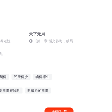
天下无局
狮养老院
《第二章 韬光养晦，破局高
手的荣辱之路》隐蔽锋芒，避免
无端的祸害
载。
契阔
逆天阔少
魄阔罪生
说
再现经典之海阔天空
探故事在线听
听戴胜的故事
故事小红帽的故事
灶王爷的故事在哪听
手机端