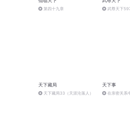
仙临天下
武尊天下
第四十九章
武尊天下59
天下藏局
天下事
天下藏局33（天涯沦落人）
在亲密关系
关系？