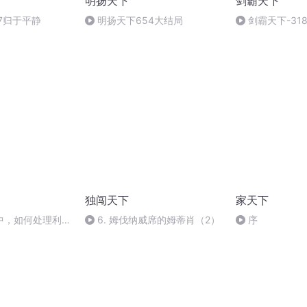
明扬天下
剑霸天下
7归于平静
明扬天下654大结局
剑霸天下-31
独闯天下
家天下
中，如何处理利益
6. 姆伐纳威席的姆蒂肖（2）
序