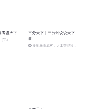
盗墓者盗天下
三分天下｜三分钟说说天下
事
1（完）
多地暴雨成灾，人工智能预测
能否有更大作为？