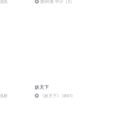
流民
第90章 中计（2）
妖天下
浅析
《妖天下》 (861)