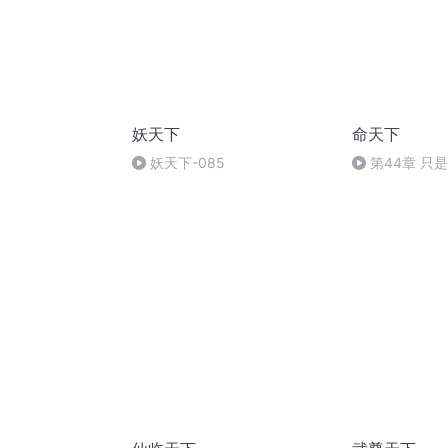
妖天下
命天下
妖天下-085
第44章 只