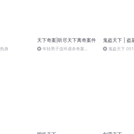
天下奇案|听尽天下离奇案件
鬼盗天下 | 
是热身
年轻男子连环虐杀奇案
鬼盗天下 05
（100）