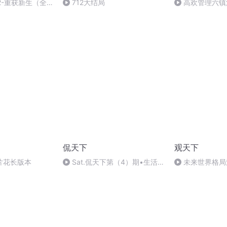
2-重获新生（全
712大结局
高欢管理六镇
侃天下
观天下
片花长版本
Sat.侃天下第（4）期•生活
未来世界格局
如此无聊，何不找点乐子