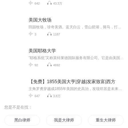
642
43.3万
美国大牧场
田园牧场，珍奇美酒。蓝天白云，雪山碧湖，骑马，打猎，悠然自在的生活...
3
1187
美国耶格大学
“耶格系统”又称英特莱德国际服务有限公司。它是由美国企业家——德士特·耶格先生在1973年开始创建的。耶格系统宗旨：在于给每个人能够梦想成真，实现人生目标的能力。这基于你要投身于一个已被实践证明是成功的系统，基于你要用“助人自助”的精神来实...
92
4692
【免费】1855美国大亨|穿越|发家致富|西方
主角罗勇穿越成1855年美国的史高治，发现邻居是未来石油大王洛克菲勒家族。约翰洛克菲勒欲辍学读商科学校，向史高治借钱，史高治思索后决定帮忙，看他如何借大腿崛起。
647
3.8万
您是不是在找：
黑白律师
我是大律师
重生大律师