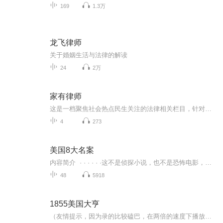
169
1.3万
龙飞律师
关于婚姻生活与法律的解读
24
2万
家有律师
这是一档聚焦社会热点民生关注的法律相关栏目，针对各种热点进行法律解读。
4
273
美国8大名案
内容简介 · · · · · ·这不是侦探小说，也不是恐怖电影，既没有作者刻意的安排，也没有读者企盼的圆满，其引人入胜之处只在于——真实！本书收集的案例都曾在美国社会轰动一时。其中不乏犯罪学、法医学、侦查学和诉讼法学，以及心理学、伦理学、社会学等经典，也有被法学界人士广为传颂的法庭辩论精华，更有奇案、悬案和历时数载乃至数十载的疑难大案……本书以纪实的形式叙述了曾经轰动全美的8个重大案例，这些案例也已成为经典被载入美国的司法史册。作者经历年的资料...
48
5918
1855美国大亨
（友情提示，因为录的比较磕巴，在两倍的速度下播放效果更好一些！）1855，这是最好的时代，延伸的铁路，轰鸣的机车，流淌的黄金铸成了高耸入云的通天塔；这是一个最坏的时代，在通天塔那浓黑的阴影里，南北对立，贫富悬殊，弱肉强食。不想留在通天塔的阴...