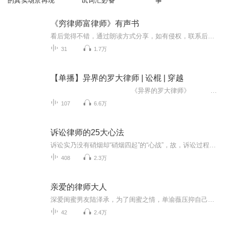
的真实场景再现
试词汇必备
事
《穷律师富律师》有声书
看后觉得不错，通过朗读方式分享，如有侵权，联系后删除。
31
1.7万
【单播】异界的罗大律师 | 讼棍 | 穿越
《异界的罗大律师》 作者:撩剧小节 演播：华发青年 罗湘律师，湘江的湘，不是罗翔。本作品绝对没有蹭流量的嫌疑哈…...
107
6.6万
诉讼律师的25大心法
诉讼实乃没有硝烟却“硝烟四起”的“心战”，故，诉讼过程中的最佳应对当然就是心法
408
2.3万
亲爱的律师大人
深爱闺蜜男友陆泽承，为了闺蜜之情，单渝薇压抑自己的感情，压抑的心肝脾肺肾都疼了。为了逃避分手的事实，闺蜜出国，四年后，突然回国想要挽回旧爱。可是单渝薇已经成了陆泽承的。“陆泽承，景诗回来了。”“那又怎么样？？”陆泽承将她单薄的身子揽进怀里，声音懒懒，“我爱的是你，上的也是你。”
42
2.4万