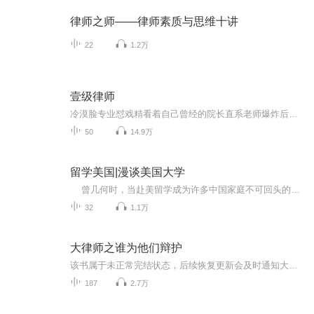
律师之师——律师素质与思维十讲
22
1.2万
壹级律师
冷漠脸专业怼戏精看着自己曾经的院长直系老师爆炸后顶着张基因修改后的脸，整天在自己面前装实习生，曾经的一级律师变现在的实习生，演技槽的每天每时每刻都忍不住怼他一脸。每天又被对到怼得牙痒痒。。。。。。
50
14.9万
留学美国|漫谈美国大学
曾几何时，当赴美留学成为许多中国家庭不可回头的教育决策，当国际化公民的培养成为高知父母新的战略蓝图，当常青藤之路成为诸位莘莘学子意气风发欲罢不能的梦想，蓦然回首间，我们似乎都在出发前亏欠了自已一个深深的反思。 几百万的学费做为一项教育投资，我们的回报率如何？做为付款方，我们对收款方的上千所美国大学认知如何？那么如何有效提高家庭对教育的投资回报率？对于回答这个问题，作为家长手里的资源实际上非常有限。因为除了高知名度的常青藤，除了一纸排名，家长对欧美大学的深度认知是...
32
1.1万
大律师之谁为他们辩护
该书属于未正常完结状态，后续恢复更新会及时通知大家，十分抱歉~【内容简介】这是一部热血沸腾的法律传记。讲述了一群法律界的精英在法庭上唇枪舌剑，互不相让，一决高下的故事。 一宗宗离奇的案件，究竟案件的真相是如何的呢？所谓的凶手难道就是真正的...
187
2.7万