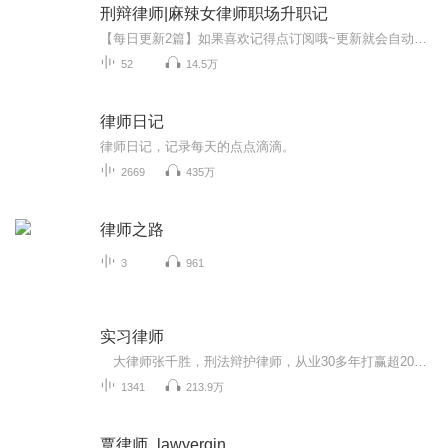
刑辩律师|麻辣女律师职场升职记
【每日更新2篇】如果喜欢记得点订阅哦~更新就会自动提示。关注主播，更多精彩故事等着你~《刑辩律师》是由每天读点故事作者刘公子创作的小说，由每天读点故事独家出品，由主播天河牧、爱屋等实力演绎。内容简介：你看到的真相也许并不是真相，证据齐全的凶...
52
14.5万
律师日记
律师日记，记录每天的点点滴滴。
2669
435万
律师之路
3
961
实习律师
大律师张千胜，刑法辩护律师，从业30多年打赢超2000场诉讼官司，帮无数大富豪脱罪，赚取了数亿身家。站在法庭上的他，令人闻风丧胆，不寒而栗。但因为一场意外，他的灵魂附身于平行时空的蓝星法学生张伟身上。从此以后，屌丝法学生张伟，变成了战无不胜...
1341
213.9万
覃律师_lawyerqin