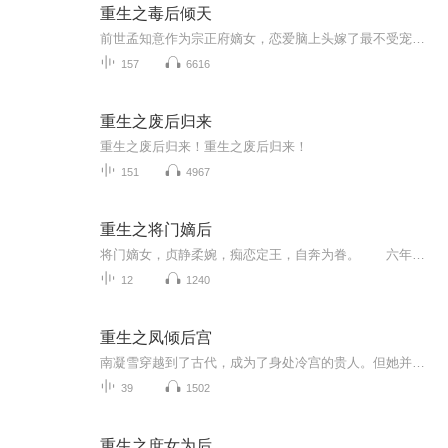
重生之毒后倾天
前世孟知意作为宗正府嫡女，恋爱脑上头嫁了最不受宠皇子，助他登上帝位，她也成为皇后。然他联合庶妹废她后位杀她孩儿。一场大火助她重生回到九年前，看她如何扭转乾坤。
157
6616
重生之废后归来
重生之废后归来！重生之废后归来！
151
4967
重生之将门嫡后
将门嫡女，贞静柔婉，痴恋定王，自奔为眷。 六年辅佐，终成母仪天下。 陪他打江山，兴国土，涉险成为他国人质，五年归来，后宫已无容身之所。 他怀中的美人笑容明艳：“姐姐，江山定了，你也该退了。” 女儿惨死，太子被废。沈家满门忠烈，无一幸免。一朝倾覆，子丧族亡！ 沈妙怎么也没想到，患难夫妻，相互扶持，不过是一场逢场作戏的笑话！ 他道：“看在你跟了朕二十年，赐你全尸，谢恩吧。” 三尺白绫下，沈妙立下毒誓：是日何时丧，予与汝皆亡！ 重生回十四岁那年，悲剧未生，亲人还在，她还是那个温柔雅静的将门嫡女。 极品亲戚包藏祸心，堂姐堂妹恶毒无情，新进姨娘虎视眈眈，还有渣男意欲故技重来？ 家族要护，大仇要报，江山帝位，也要分一杯羹。这辈子，且看谁斗得过谁！ 但是那谢家小侯爷，提枪打马过的桀骜少年，偏立在她墙头傲然：“颠个皇权罢了，记住，天下归你，你——归我！”最近能保证每天更新，但是开学之后就不知道了
12
1240
重生之凤倾后宫
南凝雪穿越到了古代，成为了身处冷宫的贵人。但她并未听天由命，而是凭借自己的聪明才智，一步步化解危机。她降白虎、制水患、解天灾，智勇救国，最终走上了凤位，成为一代贤后。在冷宫中，她本想靠现代智慧发家致富，却意外在雪夜捡了个“病弱书生”，他...
39
1502
重生之庶女为后