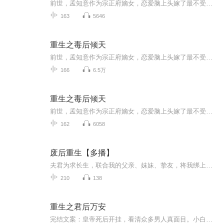
前世，孟知意作为宗正府嫡女，恋爱脑上头嫁了最不受宠的皇子上官阙。 朝堂内宅、战场军营，舍得一身剐，助他登高御极，而她也终临皇后宝座。 然世事难料，皇帝竟联合庶妹，诬她与人有染，废她皇后之位，还毒杀了她唯一的孩儿。 一场大火，孟知意决绝自焚，...
163
5646
重生之毒后倾天
前世，孟知意作为宗正府嫡女，恋爱脑上头嫁了最不受宠的皇子上官阙。 朝堂内宅、战场军营，舍得一身剐，助他登高御极，而她也终临皇后宝座。 然世事难料，皇帝竟联合庶妹，诬她与人有染，废她皇后之位，还毒杀了她唯一的孩儿。 一场大火，孟知意决绝自焚，...
166
6.5万
重生之毒后倾天
前世，孟知意作为宗正府嫡女，恋爱脑上头嫁了最不受宠的皇子上官阙。 朝堂内宅、战场军营，舍得一身剐，助他登高御极，而她也终临皇后宝座。 然世事难料，皇帝竟联合庶妹，诬她与人有染，废她皇后之位，还毒杀了她唯一的孩儿。 一场大火，孟知意决绝自焚，...
162
6058
废后重生【多播】
夫君为求长生，联合我的父亲、妹妹、挚友，将我绑上摘星楼，要剜我的七窍玲珑心。我烈火焚身，含恨而终，发誓化作厉鬼，让他们血债血偿！再次睁眼，我借尸还魂，成了一个没有心的活死人。可我那颗被剜走的心脏，竟被我最大的死对头，那个杀人如麻的邪王萧...
210
138
重生之君后万安
完结文案：皇帝死后开挂，看清众多男人真面目。小白兔其实是大灰狼。真正有情有义的却被她变相下了堂。重生后宠君后，疼儿子，把君后死了一大半的心暖回来。拿男配男配配开开刀。女尊，一对一，砂糖甜宠文（避雷说明：重生女尊男生子，不适勿入。）说明：本书出自晋江，书名《重生之君后万安》，作者：意难忘。侵删，谢谢！