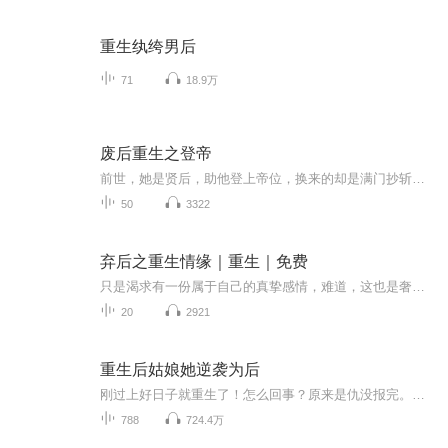
重生纨绔男后
71
18.9万
废后重生之登帝
前世，她是贤后，助他登上帝位，换来的却是满门抄斩，冷宫毒酒，惨死收场。一朝重生，回到及笄之年，她携医武双绝，携滔天恨意，强势归来！渣男太子求娶？直接拒婚，当众戳破他隐疾，让他颜面扫地。白莲花表妹下毒？银针反杀，让她自食恶果，丑态百出。太...
50
3322
弃后之重生情缘｜重生｜免费
只是渴求有一份属于自己的真挚感情，难道，这也是奢望……无情遭弃，涅盘重生，等待她的又将是怎样离奇的命运……她，绝世的美貌并没有为之带来幸福，陷害，漂泊如影随行他，一国之君，冷漠残酷，狠绝毒辣，人生充满着憎恨与报复他，性格怪异，医术超群，...
20
2921
重生后姑娘她逆袭为后
刚过上好日子就重生了！怎么回事？原来是仇没报完。那就重新报个仇吧！
788
724.4万