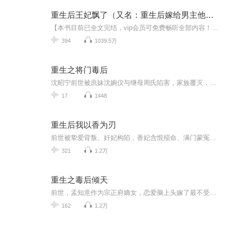
重生后王妃飘了（又名：重生后嫁给男主他叔）
【本书目前已全文完结，vip会员可免费畅听全部内容！谢谢大家的喜爱与支持！】【内容简介】（又名：重生后嫁给男主他叔）沈家小九前世错信奸人，致使沈家灭门，挚爱之人横死。重活一世，眼睛亮了，脑子清楚了，身后还有八个哥哥撑腰。大哥温润如玉少将军，...
394
1039.5万
重生之将门毒后
沈昭宁前世被庶妹沈婉仪与继母周氏陷害，家族覆灭，夫君惨死，自己饮毒酒身亡。重生回到 15 岁，他步步为营，揭穿庶妹与继母的阴谋，查清生母被害真相，联手萧夜阑扳倒奸臣赵德芳，护助家族与挚爱，彻底改写悲剧命运。
17
1448
重生后我以香为刃
前世被挚爱背叛、奸妃构陷，香妃含恨殒命、满门蒙冤！一朝涅槃重生，她携绝世奇香与复仇怒火强势归来。这一世，她褪去柔弱，以香为刃、以智破局，手撕白莲花庶妹，怒怼毒蝎皇后，清算所有仇敌。后宫争宠、朝堂权谋、世家算计，她步步为营、精准反击。从低...
321
1.2万
重生之毒后倾天
前世，孟知意作为宗正府嫡女，恋爱脑上头嫁了最不受宠的皇子上官阙。 朝堂内宅、战场军营，舍得一身剐，助他登高御极，而她也终临皇后宝座。 然世事难料，皇帝竟联合庶妹，诬她与人有染，废她皇后之位，还毒杀了她唯一的孩儿。 一场大火，孟知意决绝自...
162
1.2万