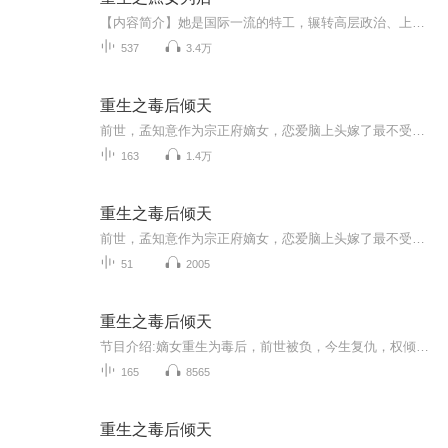
【内容简介】她是国际一流的特工，辗转高层政治、上流社会的政治间谍，不料在一次行动中遭自己最信任的人所背叛，无奈只能魂归黄泉。 重生而来成为被嫡母精心算计致死的镇国大将军府的庶出四小姐；‘散漫王爷’旭王从小谕旨亲赐的嫡妃；天下第一美人的女儿...
537
3.4万
重生之毒后倾天
前世，孟知意作为宗正府嫡女，恋爱脑上头嫁了最不受宠的皇子上官阙。 朝堂内宅、战场军营，舍得一身剐，助他登高御极，而她也终临皇后宝座。 然世事难料，皇帝竟联合庶妹，诬她与人有染，废她皇后之位，还毒杀了她唯一的孩儿。 一场大火，孟知意决绝自焚，...
163
1.4万
重生之毒后倾天
前世，孟知意作为宗正府嫡女，恋爱脑上头嫁了最不受宠的皇子上官阙。朝堂内宅、战场军营，舍得一身别,助他登高御极，而她也终临皇后宝座。然世事难料，皇帝竟联合庶妹,证她与人有染，废她皇后之位，还毒杀了她唯一的孩儿。一场大火，孟知意决绝自焚,若有来...
51
2005
重生之毒后倾天
节目介绍:嫡女重生为毒后，前世被负，今生复仇，权倾天下！主播寄语:↗感谢收听，你的收听，是我前行动力！更新频率:每天一集
165
8565
重生之毒后倾天