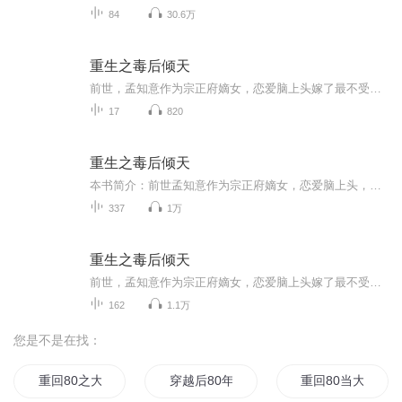
84
30.6万
重生之毒后倾天
前世，孟知意作为宗正府嫡女，恋爱脑上头嫁了最不受宠的皇子上官阙。 朝堂内宅、战场军营，舍得一身剐，助他登高御极，而她也终临皇后宝座。 然世事难料，皇帝竟联合庶妹，诬她与人有染，废她皇后之位，还毒杀了她唯一的孩儿。 一场大火，孟知意决绝自焚，...
17
820
重生之毒后倾天
夲书简介：前世孟知意作为宗正府嫡女，恋爱脑上头，嫁给了最不爱宠的皇子上官阙，朝堂内宅，战场军营，舍得一身剐，助他登高御极，而她也临皇后宝座，然世事难料，皇帝竞联后庶妹，诬陷她马人有染，废她皇后之位，还毒杀了她唯一的孩子。一场大火，孟知意...
337
1万
重生之毒后倾天
前世，孟知意作为宗正府嫡女，恋爱脑上头嫁了最不受宠的皇子上官阙。朝堂内宅，战场军营，舍得一身剐，助他登高御极，而她也终临皇后宝座。然世事难料，皇帝竟联合庶妹，诬她与人有染，废她皇后之位，还毒杀了她唯一的孩儿。一场大火，孟知意决绝自焚，若...
162
1.1万
您是不是在找：
重回80之大时代
穿越后80年
重回80当大佬