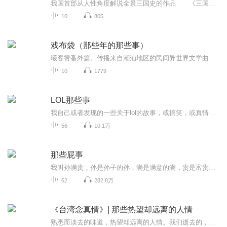
我国首部从人性角度解说全景三国史的作品 《三国那些人那些事;魏卷》 《三国那些人那些事;蜀卷》 《三国那些人那些事;吴卷》 《三国那些人那些事;霸主卷》 《三国那些人那些事;红颜卷》 平民视角，人性角度，史家态度，现实思考 传递...
10
805
戏布袋（那些年的那些事）
曦客赞番外篇。传播来自潮汕地区的民间异世界文学曲艺。让更多年轻人接触潮汕文化。内容均收集自网络。（搬运工，侵权立刻删）
10
1779
LOL那些事
我自己或者发现的一些关于lol的故事，或搞笑，或真情，或感人，总有你愿意听到的……
56
10.1万
那些屁事
我叫孙满贵，孙是孙子的孙，满是满意的满，贵是富贵的贵。孙满贵，22岁，孙家九代单传的金宝贝，因经济罪入狱……孙满贵的前半生是幸福的，所以被老天爷嫉妒了。孙满贵觉得自己的后半辈子应该也会幸福的，可是自从遇到商群之后他就不确定了。那个黑社会的老大，那个拥有他所不能理解的背景的商群，那个总是喜欢揪住他不放的商群……他明明是男人，为什么要被压...
62
282.8万
《台湾念真情》| 那些热望却远离的人情
熟悉而淡去的味道，热望却远离的人情。我们逝去的，在那些乡镇角落依然有迹可循。吴念真用平实的笔触，将传统的面茶技艺、黥面文化、几乎被人遗忘的东吉屿和唱歌的恒春阿妈、捡骨师等普通人的故事一一道来......