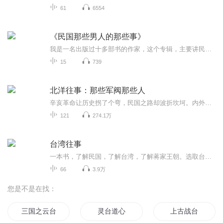
61
6554
《民国那些男人的那些事》
我是一名出版过十多部书的作家，这个专辑，主要讲民国那些知名男性的爱情生活和趣事，囧事，有意思的事…
15
739
北洋往事：那些军阀那些人
辛亥革命让历史拐了个弯，民国之路却波折坎坷。内外交困的复杂局势下，一代枭雄袁世凯以权谋治天下，称帝又败亡，再陷中国于分裂的危险境地。在南与北、血与火的冲突中，北洋军阀各派系朝云暮雨、风云变幻，演绎了民国史上最纷繁复杂的一段乱世传奇。1911年10月10日晚上的一声枪响，抽去了支撑大清王朝的最后一根柱子，也拉开了历史的新一幕。诺大的中国，渐化作群雄逐鹿的兵马场。皖系、直系、奉系……混战一开场即绵延数年，无处不纷争，无处不烽火，无处不悲号。乱世抓枪杆，有枪便有权，历史的...
121
274.1万
台湾往事
一本书，了解民国，了解台湾，了解蒋家王朝。选取台湾那些年历史中的亲历者见证人，对台湾这些年的历史人物和事件进行了富有人情味的普及性的描写。每一位讲述者都是中国现代历史上的重要人物，是台湾民国政府的参与者，或是重要人物的后代，以及重大事件...
66
3.9万
您是不是在找：
三国之云台
灵台道心
上古战台