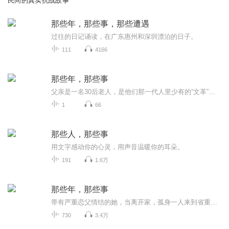
民间的真实抗战故事
那些年，那些事，那些遭遇
过往的日记诵读，在广东惠州和深圳漂泊的日子。
111
4166
那些年，那些事
父亲是一名30后老人，是他们那一代人里少有的“文革”前的大学生。父亲爱读书，也爱写书，八十多岁仍然笔耕不辍。这些年我没少听他讲人生趣事，早就建议他写出来，近日，他终于开始动笔了，让我们跟随父亲的笔触，一起走进那些年、那些事，一起感受不同人...
1
66
那些人，那些事
用文字感动你的心灵，用声音温暖你的耳朵。
191
1.6万
那些年，那些事
带有严重恋父情结的她，当离开家，孤身一人来到省重点高中，彼此相见恨晚地遇到了生命中很重要的两个成年男人时，她会怎样？ 责任上，面对的是改变人生命运的高考；感情上，面对的是两个极其优秀的老师和处处帮着她的班长；伦理上，面对的是道德的底线和做...
730
3.4万