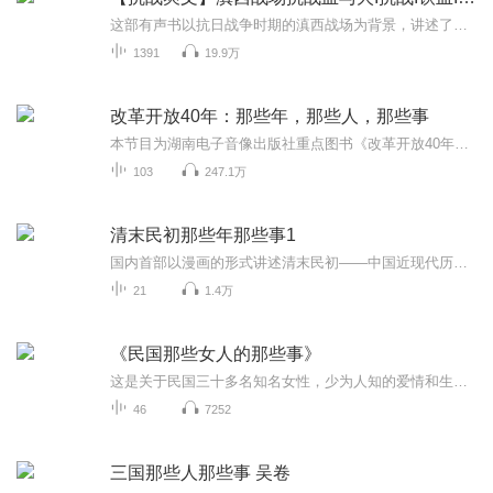
这部有声书以抗日战争时期的滇西战场为背景，讲述了一段悲壮而英勇的抗日故事。故事的主角是一名炊事兵赵二栓，他在逃亡密林的过程中遇到了神秘男子方汉民，两人携手开启了艰苦的卫国之路。他们怀揣着找到远征军残部重新集结，共同对抗日军的坚定信念，历...
1391
19.9万
改革开放40年：那些年，那些人，那些事
本节目为湖南电子音像出版社重点图书《改革开放40年：那些年，那些人，那些事》的有声版。
103
247.1万
清末民初那些年那些事1
国内首部以漫画的形式讲述清末民初——中国近现代历史浓墨重彩的开端的作品。以轻松、幽默的画风，按历史发生的时间轴，通过一个个生动有趣的故事，将那一段宏大的清末民初历史如画卷般慢慢展现在读者的眼中。让读者轻松地记住了清末民初的那段历史，明了战争的缘由，知晓过程中发生的一些特别的故事。
21
1.4万
《民国那些女人的那些事》
这是关于民国三十多名知名女性，少为人知的爱情和生活的那些事…
46
7252
三国那些人那些事 吴卷