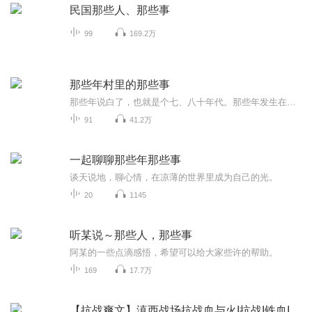
民国那些人、那些事
99
169.2万
那些年村里的那些事
那些年说白了，也就是个七、八十年代。那些年发生在村里的那些事，现在想来、说来，算是哭笑不得也好，算是愚昧无知也罢，算是荒唐、荒谬也行。至于那些年村里发生过哪些事，如何去评说，还是请大家仁者见仁，智者见智的在认真收听后去分析、分辨吧。
91
41.2万
一起聊聊那些年那些事
谈天说地，聊心情，在凉薄的世界里成为自己的光。
20
1145
听某说～那些人，那些事
阿某的一些点滴感悟，希望可以给大家些许的帮助。
169
17.7万
【抗战爽文】滇西战场抗战血与火I抗战I铁血I军事