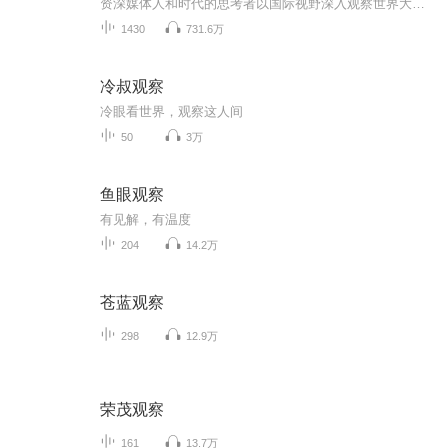
资深媒体人和时代的思考者以国际视野深入观察世界大事，用媒体角度解读百态人生。此专辑将涵盖全球政治、经济、文化和社会议题，提供深刻洞察和前沿分析。与您分享独特的见解，探讨当今时代的挑战与机遇，让您更好地理解复杂多变的世界格局。不容错过每一...
1430
731.6万
冷叔观察
冷眼看世界，观察这人间
50
3万
鱼眼观察
有见解，有温度
204
14.2万
苍蓝观察
298
12.9万
荣茂观察
161
13.7万