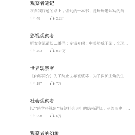
观察者笔记
在自我疗愈的路上，读到的一本书，是唐唐老师写的自己的经历，带给我很多帮助，提升很多认知，重塑三观，读出来，想分享给有缘人，感恩遇见，+VX17337862005
48
2.2万
影视观察者
听友交流请扫二维码：专辑介绍：中美势成干柴，全球娱乐内容谁主沉浮？人到中年的学霸老张，带着他的忠实拥趸，一起剥开影视的娱乐外表，审视资本与监管之间“权力的游戏”，剖析流媒体大乱斗的商业逻辑。让我们在嘈杂的新闻舆论中，坚持冷静和清醒。
453
83.5万
世界观察者
【内容简介】为了防止世界被破坏，为了保护主角的生命。贯彻观察与纠正的使命，幕后与暗中的秩序角色。穿越？重生？我们是穿梭在多元宇宙的组织，各个世界的进程将由我们守护！【作者/主播简介】作者：愤怒的鼠爷，网络小说作家。主播：阿仁【购买须知】1...
197
7万
社会观察者
以**跨学科视角**解剖社会运行的隐秘逻辑，涵盖历史、经济、文化、技术四大维度。其内容独创“系统观察法”： - **历史纵深**：从《孙子兵法》的“不战不败”哲学、明朝白银流动与国运兴衰，到金瓶梅中的市井生态与人性欲望解构，揭示制度设计如何驱动...
258
6万
观察者的幻象