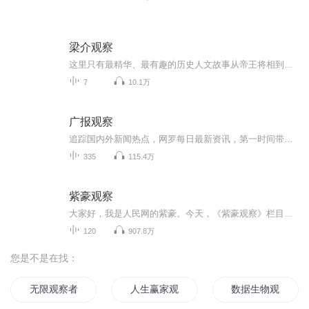
梁介观察
这里只有最精华、最有趣的历史人文故事从帝王将相到家长里短，都能给你说出花来～快上车，保你听得上头！避免视频下架 记得关注主播。每日更新
7
10.1万
广报观察
追踪国内外新闻热点，网罗每日最新资讯，第一时间带来深度报道和锐利评论，听广州日报新闻评论节目《广报观察》。
335
115.4万
紫豪观察
大家好，我是人民网的紫豪。今天，《紫豪观察》栏目正式入驻喜马拉雅了。有幸在信息爆炸的时代通过这样一档能够倾听的节目和大家相见，实属不易，感谢各位的关注。身处的世界纷纷扰扰，信息铺天盖地。何不听我为你盘盘热点，唠唠实磕。这里既有对时事敏锐...
120
907.8万
您是不是在找：
无限观察者
人生赢家观察日志
数据生物观察日记