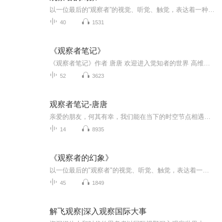
以一位最后的“观察者”的视觉、听觉、触觉，表达着一种追怀和向往：与物亲和，与自然对话，与宇宙同为一体；表达着一种反省和责问；现代社会还能提供给人什么样的可看、可听和可触摸之物；表达着精神漫游者的祈愿：放弃我们的愚蠢，化解我们的冷漠，唤醒...
40
1531
《观察者笔记》
《观察者笔记》作者 唐唐 欢迎进入觉知者的世界 高维智慧玩转物化世界 关注我 获得其它唐唐有声书《传讯录：玩转物化世界》《觉者世界》 领取电子书✉️ 鹤鸣 +V 89061920
52
3623
观察者笔记-唐唐
亲爱的朋友，何其有幸，我们能在当下的时空节点相遇，你我即将因这本高维认知指导书而产生链接。这是一把提升自我意识维度的钥匙，它出现在你面前并非无缘无故，而是你内心召唤的显现。是源自你的内在，想对人生探究，想对世界探究，是你渴望获得答案，才...
14
8935
《观察者的幻象》
以一位最后的"观察者"的视觉、听觉、触觉，表达着一种追怀和向往：与物亲和，与自然对话，与宇宙同为一体；表达着一种反省和责问：现代社会还能提供给人什么样的可看、可听和可触摸之物；表达着精神漫游者的祈愿：放弃我们的愚蠢，化解我们的冷漠，唤醒我...
45
1849
解飞观察|深入观察国际大事