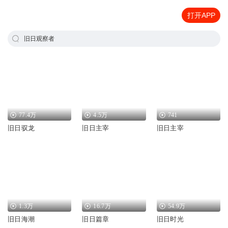
打开APP
旧日观察者
77.4万
4.5万
741
旧日驭龙
旧日主宰
旧日主宰
1.3万
16.7万
54.9万
旧日海潮
旧日篇章
旧日时光