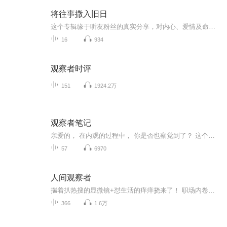
将往事撒入旧日
这个专辑缘于听友粉丝的真实分享，对内心、爱情及命运的思考。刚开始我以为是个情感故事，但后来我发现是个励志故事，再后来觉得是个哲学故事...你们以为这是故事，但这其实是真实的生活。
16
934
观察者时评
151
1924.2万
观察者笔记
亲爱的， 在内观的过程中， 你是否也察觉到了？ 这个在观察我的“我”是谁呢？是分离出的另一种意识吗？还是潜意识？他好像是“我”又不是“我”， 他像一面镜子在返照我的所有。在观察我的一举一动、观察我的每一个念头。在观察者视角下， 我好像变得无比...
57
6970
人间观察者
揣着扒热搜的显微镜+怼生活的痒痒挠来了！ 职场内卷藏着多少演技派？网红翻车现场有多少剧本？你朋友圈的精致人设崩过几次？ 我们从离谱里揪出真相，在笑料里藏着共鸣——你的吐槽可能就是下期选题！来，把你的观察日记砸过来，一起给人间这出戏加个戏～
366
1.6万