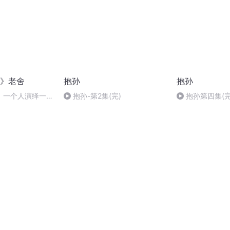
》老舍
抱孙
抱孙
】一个人演绎一个
抱孙-第2集(完)
抱孙第四集(