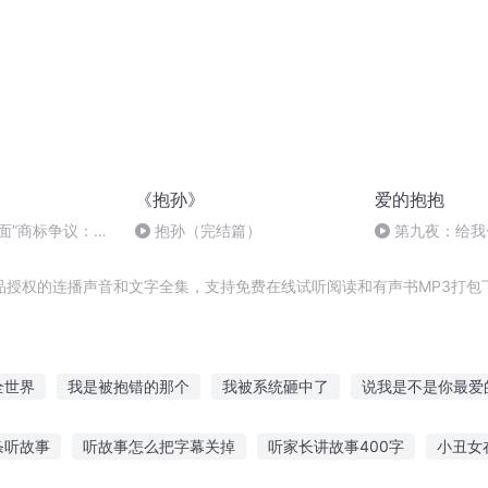
《抱孙》
爱的抱抱
面”商标争议：品
抱孙（完结篇）
第九夜：给我
在哪里？
好吗？
品授权的连播声音和文字全集，支持免费在线试听阅读和有声书MP3打包
全世界
我是被抱错的那个
我被系统砸中了
说我是不是你最爱
想抱你回家
老公大人要抱抱
当时错错错错
抱错娘子进对
条听故事
听故事怎么把字幕关掉
听家长讲故事400字
小丑女
错抱定情遇上爱情抱上你
抱错老婆嫁对郎
我在灵异世界砸场子