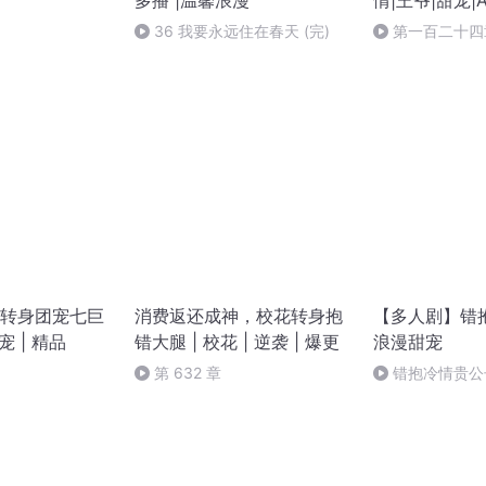
多播 |温馨浪漫
情|王爷|甜宠|
36 我要永远住在春天 (完)
第一百二十四
法？（二）
转身团宠七巨
消费返还成神，校花转身抱
【多人剧】错
团宠 | 精品
错大腿 | 校花 | 逆袭 | 爆更
浪漫甜宠
第 632 章
错抱冷情贵公子
结局：喜欢谁多
秋？（完结）