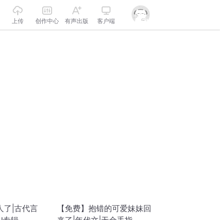
上传
创作中心
有声出版
客户端
人了|古代言
【免费】抱错的可爱妹妹回