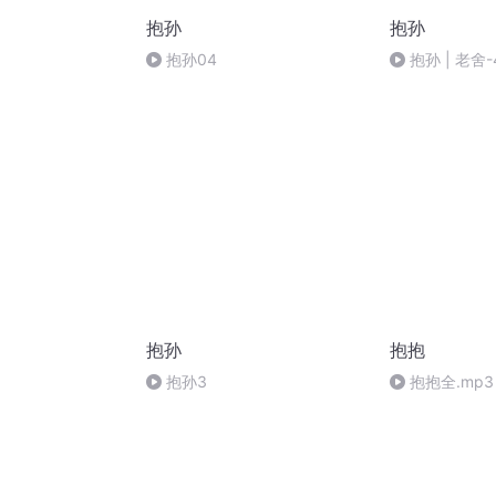
抱孙
抱孙
抱孙04
抱孙 | 老舍-
抱孙
抱抱
抱孙3
抱抱全.mp3